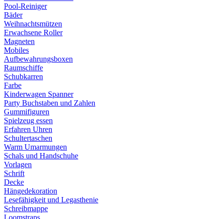
Pool-Reiniger
Bäder
Weihnachtsmützen
Erwachsene Roller
Magneten
Mobiles
Aufbewahrungsboxen
Raumschiffe
Schubkarren
Farbe
Kinderwagen Spanner
Party Buchstaben und Zahlen
Gummifiguren
Spielzeug essen
Erfahren Uhren
Schultertaschen
Warm Umarmungen
Schals und Handschuhe
Vorlagen
Schrift
Decke
Hängedekoration
Lesefähigkeit und Legasthenie
Schreibmappe
Loomstraps