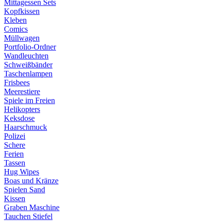
Mittagessen Sets
Kopfkissen
Kleben
Comics
Müllwagen
Portfolio-Ordner
Wandleuchten
Schweißbänder
Taschenlampen
Frisbees
Meerestiere
Spiele im Freien
Helikopters
Keksdose
Haarschmuck
Polizei
Schere
Ferien
Tassen
Hug Wipes
Boas und Kränze
Spielen Sand
Kissen
Graben Maschine
Tauchen Stiefel