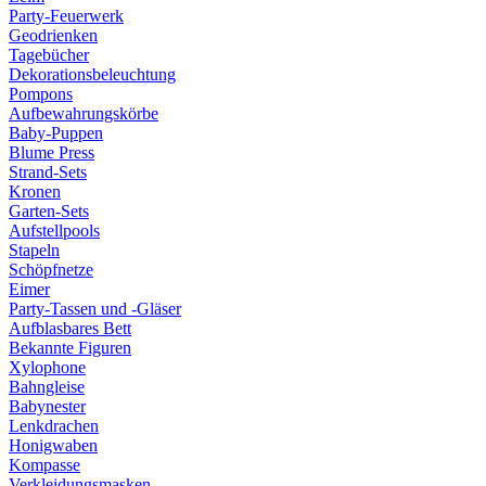
Party-Feuerwerk
Geodrienken
Tagebücher
Dekorationsbeleuchtung
Pompons
Aufbewahrungskörbe
Baby-Puppen
Blume Press
Strand-Sets
Kronen
Garten-Sets
Aufstellpools
Stapeln
Schöpfnetze
Eimer
Party-Tassen und -Gläser
Aufblasbares Bett
Bekannte Figuren
Xylophone
Bahngleise
Babynester
Lenkdrachen
Honigwaben
Kompasse
Verkleidungsmasken