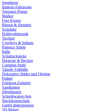
Jonglieren
Batterie-Fahrzeuge
Teenager-Puppe
Marker
Furz Kissen
Blusen & Hemden
Schränke
Hobbyelektronik
Tischset
Cowboys & Indians
Patience Spiele
Bälle
Schulrucksäcke
Dreiecke & Becken
Camping-Stuhl
Tabelle Fußbälle
Dekorative Bilder und Objekte
Paddel
Fotoboot-Zubehör
Sandkästen
Slijmfiguren
Schreibwaren-Sets
Steckdosenschutz
Gürtel abdeckungen
3D-Malset