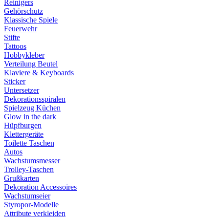
Reinigers
Gehörschutz
Klassische Spiele
Feuerwehr
Stifte
Tattoos
Hobbykleber
Verteilung Beutel
Klaviere & Keyboards
Sticker
Untersetzer
Dekorationsspiralen
Spielzeug Küchen
Glow in the dark
Hüpfburgen
Klettergeräte
Toilette Taschen
Autos
Wachstumsmesser
Trolley-Taschen
Grußkarten
Dekoration Accessoires
Wachstumseier
Styropor-Modelle
Attribute verkleiden