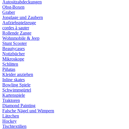
Autositzabdeckungen
Obst-Boxen
Graber
Jonglage und Zaubern
Aufziehspielzeuge
cordes à sauter
Rollende Zange
Wohnmobile & Jeep
Stunt Scooter
Beautycases
Notizbücher
Mikroskope
Schlitten
Piñatas
Kleider anziehen
Inline skates
Bowling Spiele
Schwimmgürtel
Kartenspiele
Traktoren
Diamond Painting
Falsche Nägel und Wimpern
Lätzchen
Hockey
Tischtextilien