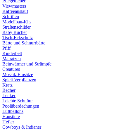
Pflegetücher
Viewmasters
Kaffeeauslauf
Schriften
Modellbau-Kits
Straßenschilder
Baby Bücher
Tisch-Eckschutz
Bärte und Schnurrbärte
Pfiff
Kinderbett
Matratzen
Beinwärmer und Strümpfe
Creatures
Mosaik-Einsätze
Spielt Verpflanzen
Kratz
Becher
Lenker
Leichte Schnüre
Poolüberdachungen
Luftballons
Haustiere
Hefter
Cowboys & Indianer