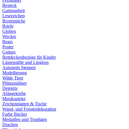
Ferngläser
Besteck
Gartenarbeit
Lesezeichen
Boxteppiche
Briefe
Globen
Wecker
Bears
Poster
Guitars
Bettdeckenbezüge für Kinder
Lippenstifte und Lipgloss
Autopeds Steppen
Modellierung
Wilde Tiere
Pfützengläser
Detektiv
Ablagekörbe
Musikspieler
Zeichenplatten & Tische
Wand- und Fensterdekoration
Farbe Bücher
Medaillen und Trophäen
Drachen