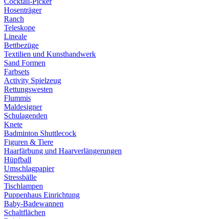
Cocktail-Picker
Hosenträger
Ranch
Teleskope
Lineale
Bettbezüge
Textilien und Kunsthandwerk
Sand Formen
Farbsets
Activity Spielzeug
Rettungswesten
Flummis
Maldesigner
Schulagenden
Knete
Badminton Shuttlecock
Figuren & Tiere
Haarfärbung und Haarverlängerungen
Hüpfball
Umschlagpapier
Stressbälle
Tischlampen
Puppenhaus Einrichtung
Baby-Badewannen
Schaltflächen