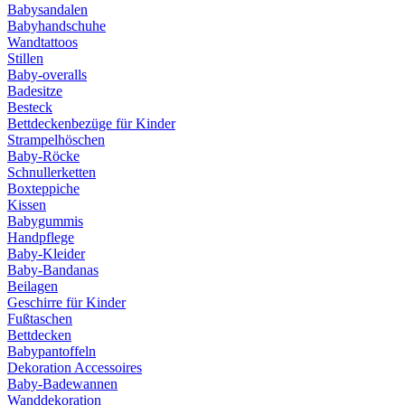
Babysandalen
Babyhandschuhe
Wandtattoos
Stillen
Baby-overalls
Badesitze
Besteck
Bettdeckenbezüge für Kinder
Strampelhöschen
Baby-Röcke
Schnullerketten
Boxteppiche
Kissen
Babygummis
Handpflege
Baby-Kleider
Baby-Bandanas
Beilagen
Geschirre für Kinder
Fußtaschen
Bettdecken
Babypantoffeln
Dekoration Accessoires
Baby-Badewannen
Wanddekoration