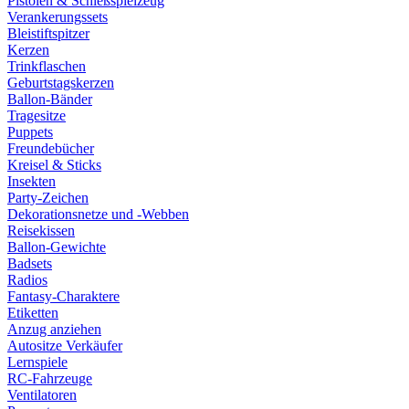
Pistolen & Schießspielzeug
Verankerungssets
Bleistiftspitzer
Kerzen
Trinkflaschen
Geburtstagskerzen
Ballon-Bänder
Tragesitze
Puppets
Freundebücher
Kreisel & Sticks
Insekten
Party-Zeichen
Dekorationsnetze und -Webben
Reisekissen
Ballon-Gewichte
Badsets
Radios
Fantasy-Charaktere
Etiketten
Anzug anziehen
Autositze Verkäufer
Lernspiele
RC-Fahrzeuge
Ventilatoren