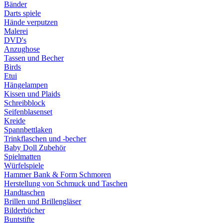
Bänder
Darts spiele
Hände verputzen
Malerei
DVD's
Anzughose
Tassen und Becher
Birds
Etui
Hängelampen
Kissen und Plaids
Schreibblock
Seifenblasenset
Kreide
Spannbettlaken
Trinkflaschen und -becher
Baby Doll Zubehör
Spielmatten
Würfelspiele
Hammer Bank & Form Schmoren
Herstellung von Schmuck und Taschen
Handtaschen
Brillen und Brillengläser
Bilderbücher
Buntstifte