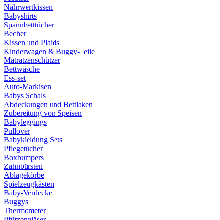
Nährwertkissen
Babyshirts
Spannbetttücher
Becher
Kissen und Plaids
Kinderwagen & Buggy-Teile
Matratzenschützer
Bettwäsche
Ess-set
Auto-Markisen
Babys Schals
Abdeckungen und Bettlaken
Zubereitung von Speisen
Babyleggings
Pullover
Babykleidung Sets
Pflegetücher
Boxbumpers
Zahnbürsten
Ablagekörbe
Spielzeugkästen
Baby-Verdecke
Buggys
Thermometer
Pfützengläser