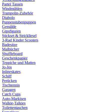
Partei Tassen
Windmühlen
Trampolin-Zubehör
Diabolo
Puppenstubenpuppen
Gemälde
Gipsfiguren
Stickset & Strickliesel
3-Rad Kinder Scooters
Badesitze
Malbücher
Shuffleboard
Geschenkpapier
Teppiche und Matten
Jo-Jos
Inlineskates
Schiff
Perücken
Tischtennis
Garagen
Catch Cups
Auto-Markisen
Walkie-Talkies
Toilettentaschen