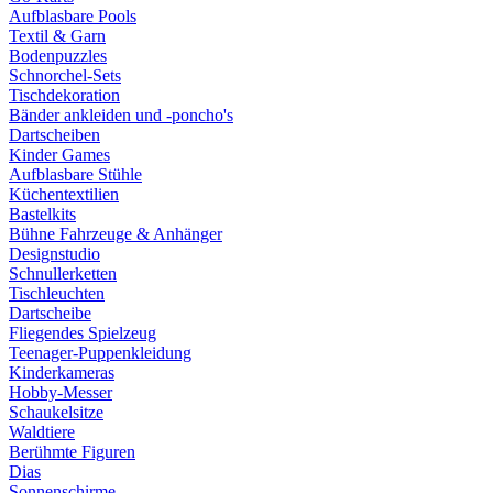
Aufblasbare Pools
Textil & Garn
Bodenpuzzles
Schnorchel-Sets
Tischdekoration
Bänder ankleiden und -poncho's
Dartscheiben
Kinder Games
Aufblasbare Stühle
Küchentextilien
Bastelkits
Bühne Fahrzeuge & Anhänger
Designstudio
Schnullerketten
Tischleuchten
Dartscheibe
Fliegendes Spielzeug
Teenager-Puppenkleidung
Kinderkameras
Hobby-Messer
Schaukelsitze
Waldtiere
Berühmte Figuren
Dias
Sonnenschirme