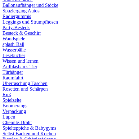
Ballonaufhänger und Stöcke
Spaziergang Autos
Radiergummis
Leggings und Strumpfhosen
Party-Besteck
Besteck & Geschirr
Wandspiele
splash-Ball
Wasserbälle
Lesebücher
Wissen und lernen
Aufblasbares Tier
Türhänger
Raumfahrt
Überraschung Taschen
Rosetten und Schärpen
Ruß
Spielzelte
Boomerangs
Verpackung
Lupen
Chenille-Draht
Spielteppiche & Babygyms
Selbst Backen und Kochen