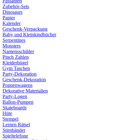
Passanten
Zubehör-Sets
Dinosaurs
Papier
Kalender
Geschenk-Verpackung
Baby und Kleinkindbücher
Serpentines
Monsters
Namensschilder
Pinch Zahlen
Kleiderbügel
Gym Taschen
Party-Dekoration
Geschenk-Dekoration
Poppenwagens
Dekorative Materialien
Party-Logen
Ballon-Pumpen
Skateboards
Hüte
Stempel
Lernen Rätsel
Stirnbänder
Spieltelefone