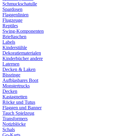
Schmuckschatulle
Spardosen
Flaggenlinien
Flugzeuge
Reptiles
Swing-Komponenten
Brieftaschen
Labels
Kinderstühle
Dekoratiematerialen
Kinderbücher andere
Laternen
Decken & Laken
Bissringe
Aufblasbares Boot
Monstertrucks
Decken
Kastagnetten
Röcke und Tutus
Flaggen und Banner
Tauch Spielzeug
Transformers
Notizblöcke
Schals
Go-Karts