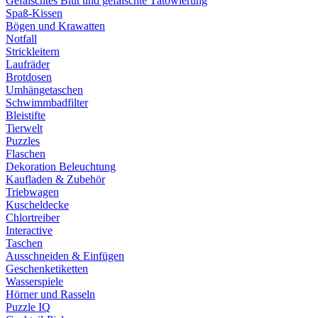
Gefälschtes Blut und gefälschte Tätowierung
Spaß-Kissen
Bögen und Krawatten
Notfall
Strickleitern
Laufräder
Brotdosen
Umhängetaschen
Schwimmbadfilter
Bleistifte
Tierwelt
Puzzles
Flaschen
Dekoration Beleuchtung
Kaufladen & Zubehör
Triebwagen
Kuscheldecke
Chlortreiber
Interactive
Taschen
Ausschneiden & Einfügen
Geschenketiketten
Wasserspiele
Hörner und Rasseln
Puzzle IQ