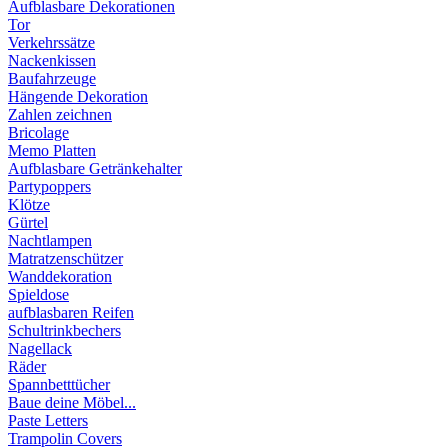
Aufblasbare Dekorationen
Tor
Verkehrssätze
Nackenkissen
Baufahrzeuge
Hängende Dekoration
Zahlen zeichnen
Bricolage
Memo Platten
Aufblasbare Getränkehalter
Partypoppers
Klötze
Gürtel
Nachtlampen
Matratzenschützer
Wanddekoration
Spieldose
aufblasbaren Reifen
Schultrinkbechers
Nagellack
Räder
Spannbetttücher
Baue deine Möbel...
Paste Letters
Trampolin Covers