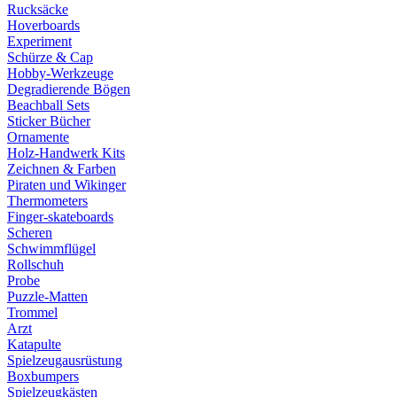
Rucksäcke
Hoverboards
Experiment
Schürze & Cap
Hobby-Werkzeuge
Degradierende Bögen
Beachball Sets
Sticker Bücher
Ornamente
Holz-Handwerk Kits
Zeichnen & Farben
Piraten und Wikinger
Thermometers
Finger-skateboards
Scheren
Schwimmflügel
Rollschuh
Probe
Puzzle-Matten
Trommel
Arzt
Katapulte
Spielzeugausrüstung
Boxbumpers
Spielzeugkästen