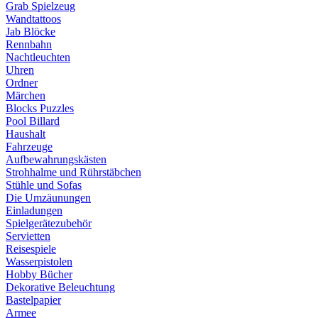
Grab Spielzeug
Wandtattoos
Jab Blöcke
Rennbahn
Nachtleuchten
Uhren
Ordner
Märchen
Blocks Puzzles
Pool Billard
Haushalt
Fahrzeuge
Aufbewahrungskästen
Strohhalme und Rührstäbchen
Stühle und Sofas
Die Umzäunungen
Einladungen
Spielgerätezubehör
Servietten
Reisespiele
Wasserpistolen
Hobby Bücher
Dekorative Beleuchtung
Bastelpapier
Armee