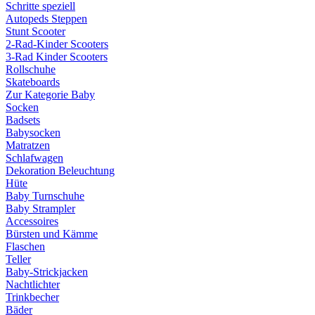
Schritte speziell
Autopeds Steppen
Stunt Scooter
2-Rad-Kinder Scooters
3-Rad Kinder Scooters
Rollschuhe
Skateboards
Zur Kategorie Baby
Socken
Badsets
Babysocken
Matratzen
Schlafwagen
Dekoration Beleuchtung
Hüte
Baby Turnschuhe
Baby Strampler
Accessoires
Bürsten und Kämme
Flaschen
Teller
Baby-Strickjacken
Nachtlichter
Trinkbecher
Bäder