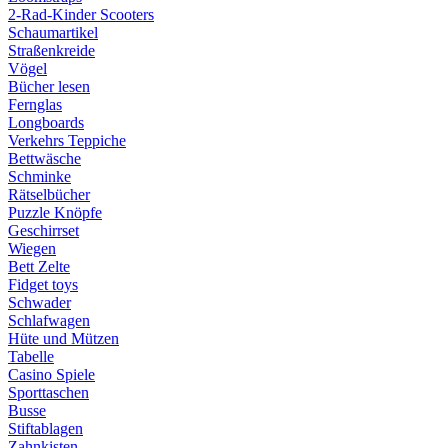
2-Rad-Kinder Scooters
Schaumartikel
Straßenkreide
Vögel
Bücher lesen
Fernglas
Longboards
Verkehrs Teppiche
Bettwäsche
Schminke
Rätselbücher
Puzzle Knöpfe
Geschirrset
Wiegen
Bett Zelte
Fidget toys
Schwader
Schlafwagen
Hüte und Mützen
Tabelle
Casino Spiele
Sporttaschen
Busse
Stiftablagen
Zahnkisten