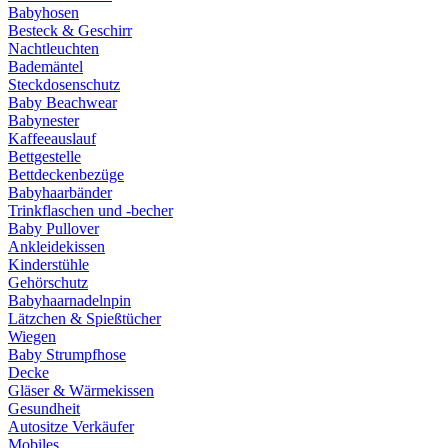
Babyhosen
Besteck & Geschirr
Nachtleuchten
Bademäntel
Steckdosenschutz
Baby Beachwear
Babynester
Kaffeeauslauf
Bettgestelle
Bettdeckenbezüge
Babyhaarbänder
Trinkflaschen und -becher
Baby Pullover
Ankleidekissen
Kinderstühle
Gehörschutz
Babyhaarnadelnpin
Lätzchen & Spießtücher
Wiegen
Baby Strumpfhose
Decke
Gläser & Wärmekissen
Gesundheit
Autositze Verkäufer
Mobiles