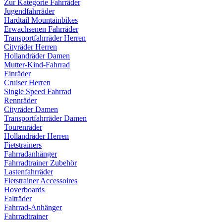
Zur Kategorie Fahrräder
Jugendfahrräder
Hardtail Mountainbikes
Erwachsenen Fahrräder
Transportfahrräder Herren
Cityräder Herren
Hollandräder Damen
Mutter-Kind-Fahrrad
Einräder
Cruiser Herren
Single Speed Fahrrad
Rennräder
Cityräder Damen
Transportfahrräder Damen
Tourenräder
Hollandräder Herren
Fietstrainers
Fahrradanhänger
Fahrradtrainer Zubehör
Lastenfahrräder
Fietstrainer Accessoires
Hoverboards
Falträder
Fahrrad-Anhänger
Fahrradtrainer