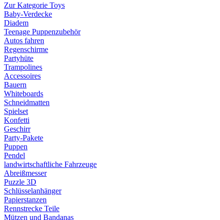
Zur Kategorie Toys
Baby-Verdecke
Diadem
Teenage Puppenzubehör
Autos fahren
Regenschirme
Partyhüte
Trampolines
Accessoires
Bauern
Whiteboards
Schneidmatten
Spielset
Konfetti
Geschirr
Party-Pakete
Puppen
Pendel
landwirtschaftliche Fahrzeuge
Abreißmesser
Puzzle 3D
Schlüsselanhänger
Papierstanzen
Rennstrecke Teile
Mützen und Bandanas