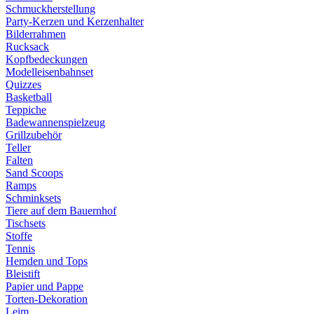
Schmuckherstellung
Party-Kerzen und Kerzenhalter
Bilderrahmen
Rucksack
Kopfbedeckungen
Modelleisenbahnset
Quizzes
Basketball
Teppiche
Badewannenspielzeug
Grillzubehör
Teller
Falten
Sand Scoops
Ramps
Schminksets
Tiere auf dem Bauernhof
Tischsets
Stoffe
Tennis
Hemden und Tops
Bleistift
Papier und Pappe
Torten-Dekoration
Leim