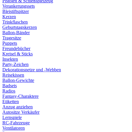
Pistolen & Schießspielzeug
Verankerungssets
Bleistiftspitzer
Kerzen
Trinkflaschen
Geburtstagskerzen
Ballon-Bänder
Tragesitze
Puppets
Freundebücher
Kreisel & Sticks
Insekten
Party-Zeichen
Dekorationsnetze und -Webben
Reisekissen
Ballon-Gewichte
Badsets
Radios
Fantasy-Charaktere
Etiketten
Anzug anziehen
Autositze Verkäufer
Lernspiele
RC-Fahrzeuge
Ventilatoren