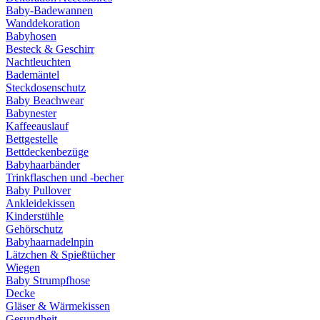
Baby-Badewannen
Wanddekoration
Babyhosen
Besteck & Geschirr
Nachtleuchten
Bademäntel
Steckdosenschutz
Baby Beachwear
Babynester
Kaffeeauslauf
Bettgestelle
Bettdeckenbezüge
Babyhaarbänder
Trinkflaschen und -becher
Baby Pullover
Ankleidekissen
Kinderstühle
Gehörschutz
Babyhaarnadelnpin
Lätzchen & Spießtücher
Wiegen
Baby Strumpfhose
Decke
Gläser & Wärmekissen
Gesundheit