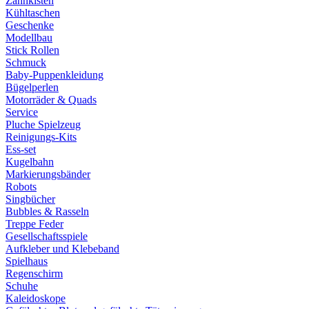
Zahnkisten
Kühltaschen
Geschenke
Modellbau
Stick Rollen
Schmuck
Baby-Puppenkleidung
Bügelperlen
Motorräder & Quads
Service
Pluche Spielzeug
Reinigungs-Kits
Ess-set
Kugelbahn
Markierungsbänder
Robots
Singbücher
Bubbles & Rasseln
Treppe Feder
Gesellschaftsspiele
Aufkleber und Klebeband
Spielhaus
Regenschirm
Schuhe
Kaleidoskope