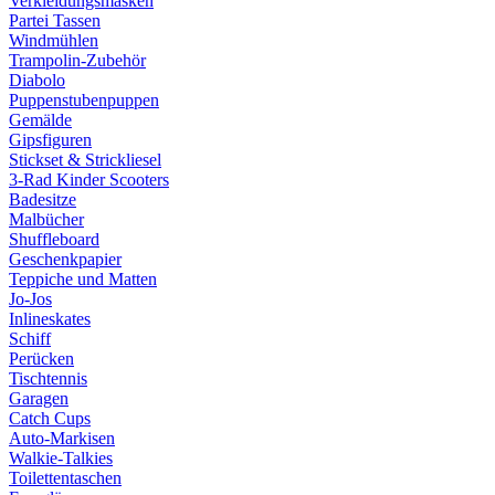
Verkleidungsmasken
Partei Tassen
Windmühlen
Trampolin-Zubehör
Diabolo
Puppenstubenpuppen
Gemälde
Gipsfiguren
Stickset & Strickliesel
3-Rad Kinder Scooters
Badesitze
Malbücher
Shuffleboard
Geschenkpapier
Teppiche und Matten
Jo-Jos
Inlineskates
Schiff
Perücken
Tischtennis
Garagen
Catch Cups
Auto-Markisen
Walkie-Talkies
Toilettentaschen