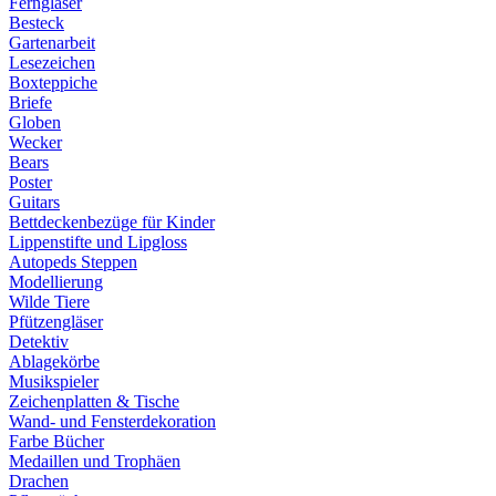
Ferngläser
Besteck
Gartenarbeit
Lesezeichen
Boxteppiche
Briefe
Globen
Wecker
Bears
Poster
Guitars
Bettdeckenbezüge für Kinder
Lippenstifte und Lipgloss
Autopeds Steppen
Modellierung
Wilde Tiere
Pfützengläser
Detektiv
Ablagekörbe
Musikspieler
Zeichenplatten & Tische
Wand- und Fensterdekoration
Farbe Bücher
Medaillen und Trophäen
Drachen