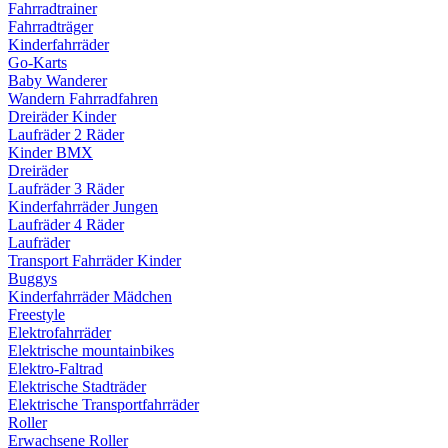
Fahrradtrainer
Fahrradträger
Kinderfahrräder
Go-Karts
Baby Wanderer
Wandern Fahrradfahren
Dreiräder Kinder
Laufräder 2 Räder
Kinder BMX
Dreiräder
Laufräder 3 Räder
Kinderfahrräder Jungen
Laufräder 4 Räder
Laufräder
Transport Fahrräder Kinder
Buggys
Kinderfahrräder Mädchen
Freestyle
Elektrofahrräder
Elektrische mountainbikes
Elektro-Faltrad
Elektrische Stadträder
Elektrische Transportfahrräder
Roller
Erwachsene Roller