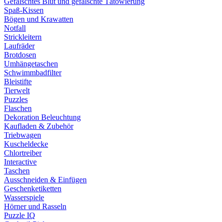
Gefälschtes Blut und gefälschte Tätowierung
Spaß-Kissen
Bögen und Krawatten
Notfall
Strickleitern
Laufräder
Brotdosen
Umhängetaschen
Schwimmbadfilter
Bleistifte
Tierwelt
Puzzles
Flaschen
Dekoration Beleuchtung
Kaufladen & Zubehör
Triebwagen
Kuscheldecke
Chlortreiber
Interactive
Taschen
Ausschneiden & Einfügen
Geschenketiketten
Wasserspiele
Hörner und Rasseln
Puzzle IQ