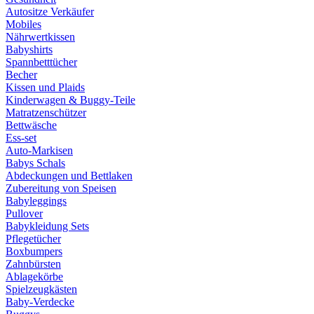
Autositze Verkäufer
Mobiles
Nährwertkissen
Babyshirts
Spannbetttücher
Becher
Kissen und Plaids
Kinderwagen & Buggy-Teile
Matratzenschützer
Bettwäsche
Ess-set
Auto-Markisen
Babys Schals
Abdeckungen und Bettlaken
Zubereitung von Speisen
Babyleggings
Pullover
Babykleidung Sets
Pflegetücher
Boxbumpers
Zahnbürsten
Ablagekörbe
Spielzeugkästen
Baby-Verdecke