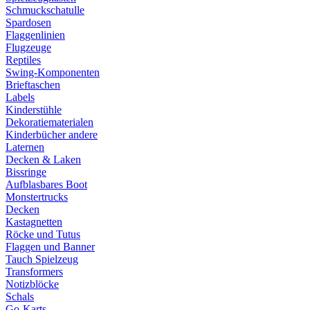
Schmuckschatulle
Spardosen
Flaggenlinien
Flugzeuge
Reptiles
Swing-Komponenten
Brieftaschen
Labels
Kinderstühle
Dekoratiematerialen
Kinderbücher andere
Laternen
Decken & Laken
Bissringe
Aufblasbares Boot
Monstertrucks
Decken
Kastagnetten
Röcke und Tutus
Flaggen und Banner
Tauch Spielzeug
Transformers
Notizblöcke
Schals
Go-Karts