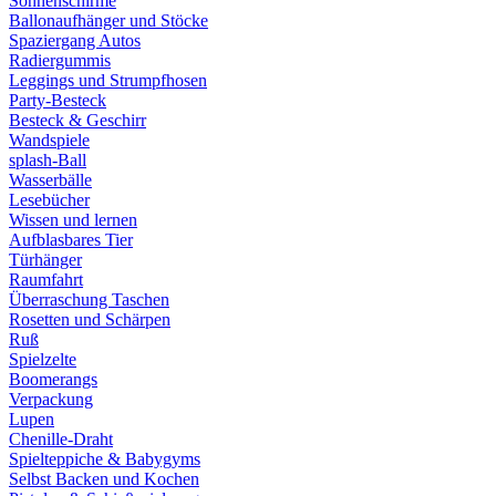
Sonnenschirme
Ballonaufhänger und Stöcke
Spaziergang Autos
Radiergummis
Leggings und Strumpfhosen
Party-Besteck
Besteck & Geschirr
Wandspiele
splash-Ball
Wasserbälle
Lesebücher
Wissen und lernen
Aufblasbares Tier
Türhänger
Raumfahrt
Überraschung Taschen
Rosetten und Schärpen
Ruß
Spielzelte
Boomerangs
Verpackung
Lupen
Chenille-Draht
Spielteppiche & Babygyms
Selbst Backen und Kochen