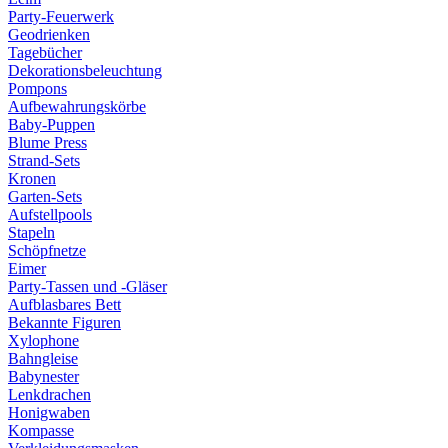
Party-Feuerwerk
Geodrienken
Tagebücher
Dekorationsbeleuchtung
Pompons
Aufbewahrungskörbe
Baby-Puppen
Blume Press
Strand-Sets
Kronen
Garten-Sets
Aufstellpools
Stapeln
Schöpfnetze
Eimer
Party-Tassen und -Gläser
Aufblasbares Bett
Bekannte Figuren
Xylophone
Bahngleise
Babynester
Lenkdrachen
Honigwaben
Kompasse