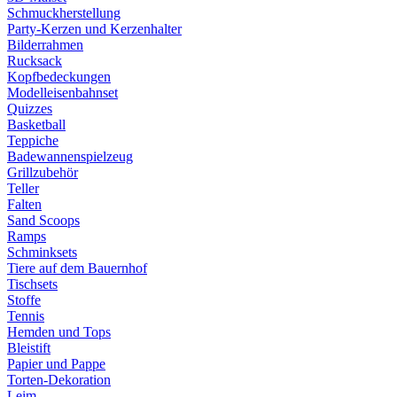
Schmuckherstellung
Party-Kerzen und Kerzenhalter
Bilderrahmen
Rucksack
Kopfbedeckungen
Modelleisenbahnset
Quizzes
Basketball
Teppiche
Badewannenspielzeug
Grillzubehör
Teller
Falten
Sand Scoops
Ramps
Schminksets
Tiere auf dem Bauernhof
Tischsets
Stoffe
Tennis
Hemden und Tops
Bleistift
Papier und Pappe
Torten-Dekoration
Leim