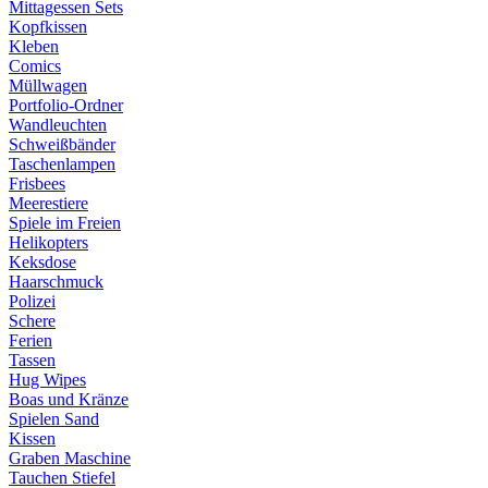
Mittagessen Sets
Kopfkissen
Kleben
Comics
Müllwagen
Portfolio-Ordner
Wandleuchten
Schweißbänder
Taschenlampen
Frisbees
Meerestiere
Spiele im Freien
Helikopters
Keksdose
Haarschmuck
Polizei
Schere
Ferien
Tassen
Hug Wipes
Boas und Kränze
Spielen Sand
Kissen
Graben Maschine
Tauchen Stiefel