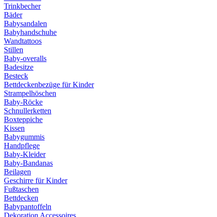
Trinkbecher
Bäder
Babysandalen
Babyhandschuhe
Wandtattoos
Stillen
Baby-overalls
Badesitze
Besteck
Bettdeckenbezüge für Kinder
Strampelhöschen
Baby-Röcke
Schnullerketten
Boxteppiche
Kissen
Babygummis
Handpflege
Baby-Kleider
Baby-Bandanas
Beilagen
Geschirre für Kinder
Fußtaschen
Bettdecken
Babypantoffeln
Dekoration Accessoires