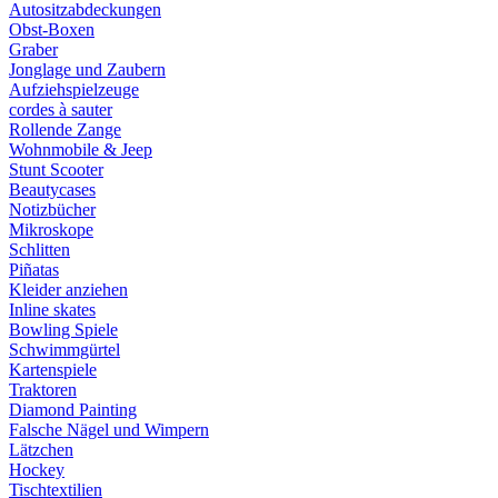
Autositzabdeckungen
Obst-Boxen
Graber
Jonglage und Zaubern
Aufziehspielzeuge
cordes à sauter
Rollende Zange
Wohnmobile & Jeep
Stunt Scooter
Beautycases
Notizbücher
Mikroskope
Schlitten
Piñatas
Kleider anziehen
Inline skates
Bowling Spiele
Schwimmgürtel
Kartenspiele
Traktoren
Diamond Painting
Falsche Nägel und Wimpern
Lätzchen
Hockey
Tischtextilien