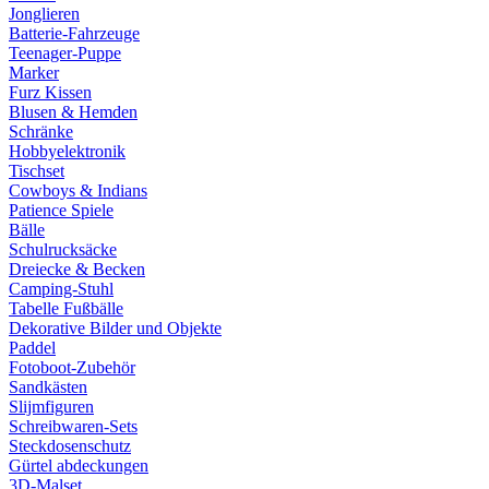
Jonglieren
Batterie-Fahrzeuge
Teenager-Puppe
Marker
Furz Kissen
Blusen & Hemden
Schränke
Hobbyelektronik
Tischset
Cowboys & Indians
Patience Spiele
Bälle
Schulrucksäcke
Dreiecke & Becken
Camping-Stuhl
Tabelle Fußbälle
Dekorative Bilder und Objekte
Paddel
Fotoboot-Zubehör
Sandkästen
Slijmfiguren
Schreibwaren-Sets
Steckdosenschutz
Gürtel abdeckungen
3D-Malset