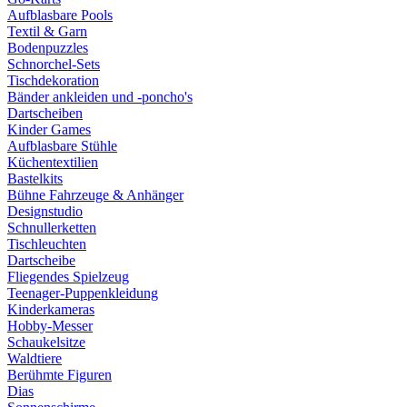
Aufblasbare Pools
Textil & Garn
Bodenpuzzles
Schnorchel-Sets
Tischdekoration
Bänder ankleiden und -poncho's
Dartscheiben
Kinder Games
Aufblasbare Stühle
Küchentextilien
Bastelkits
Bühne Fahrzeuge & Anhänger
Designstudio
Schnullerketten
Tischleuchten
Dartscheibe
Fliegendes Spielzeug
Teenager-Puppenkleidung
Kinderkameras
Hobby-Messer
Schaukelsitze
Waldtiere
Berühmte Figuren
Dias