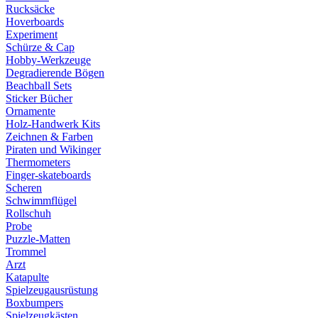
Rucksäcke
Hoverboards
Experiment
Schürze & Cap
Hobby-Werkzeuge
Degradierende Bögen
Beachball Sets
Sticker Bücher
Ornamente
Holz-Handwerk Kits
Zeichnen & Farben
Piraten und Wikinger
Thermometers
Finger-skateboards
Scheren
Schwimmflügel
Rollschuh
Probe
Puzzle-Matten
Trommel
Arzt
Katapulte
Spielzeugausrüstung
Boxbumpers
Spielzeugkästen