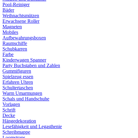
Pool-Reiniger
Bäder
Weihnachtsmützen
Erwachsene Roller
Magneten
Mobiles
Aufbewahrungsboxen
Raumschiffe
Schubkarren
Farbe
Kinderwagen Spanner
Party Buchstaben und Zahlen
Gummifiguren
Spielzeug essen
Erfahren Uhren
Schultertaschen
Warm Umarmungen
Schals und Handschuhe
Vorlagen
Schrift
Decke
Hängedekoration
Lesefähigkeit und Legasthenie
Schreibmappe
Loomstraps