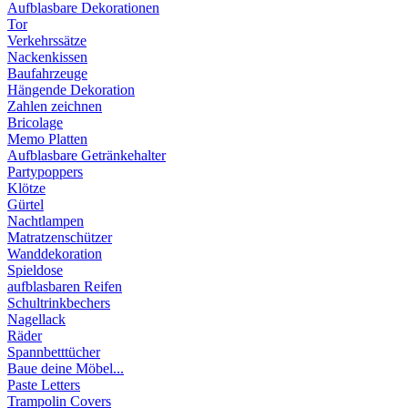
Aufblasbare Dekorationen
Tor
Verkehrssätze
Nackenkissen
Baufahrzeuge
Hängende Dekoration
Zahlen zeichnen
Bricolage
Memo Platten
Aufblasbare Getränkehalter
Partypoppers
Klötze
Gürtel
Nachtlampen
Matratzenschützer
Wanddekoration
Spieldose
aufblasbaren Reifen
Schultrinkbechers
Nagellack
Räder
Spannbetttücher
Baue deine Möbel...
Paste Letters
Trampolin Covers