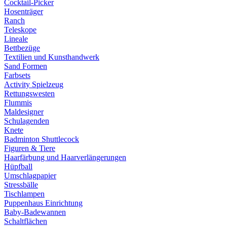
Cocktail-Picker
Hosenträger
Ranch
Teleskope
Lineale
Bettbezüge
Textilien und Kunsthandwerk
Sand Formen
Farbsets
Activity Spielzeug
Rettungswesten
Flummis
Maldesigner
Schulagenden
Knete
Badminton Shuttlecock
Figuren & Tiere
Haarfärbung und Haarverlängerungen
Hüpfball
Umschlagpapier
Stressbälle
Tischlampen
Puppenhaus Einrichtung
Baby-Badewannen
Schaltflächen