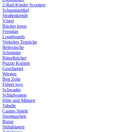
2-Rad-Kinder Scooters
Schaumartikel
Straßenkreide
Vögel
Bücher lesen
Fernglas
Longboards
Verkehrs Teppiche
Bettwäsche
Schminke
Rätselbücher
Puzzle Knöpfe
Geschirrset
Wiegen
Bett Zelte
Fidget toys
Schwader
Schlafwagen
Hüte und Mützen
Tabelle
Casino Spiele
Sporttaschen
Busse
Stiftablagen