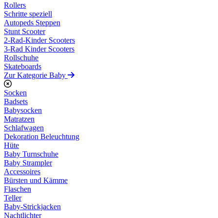
Rollers
Schritte speziell
Autopeds Steppen
Stunt Scooter
2-Rad-Kinder Scooters
3-Rad Kinder Scooters
Rollschuhe
Skateboards
Zur Kategorie Baby
Socken
Badsets
Babysocken
Matratzen
Schlafwagen
Dekoration Beleuchtung
Hüte
Baby Turnschuhe
Baby Strampler
Accessoires
Bürsten und Kämme
Flaschen
Teller
Baby-Strickjacken
Nachtlichter