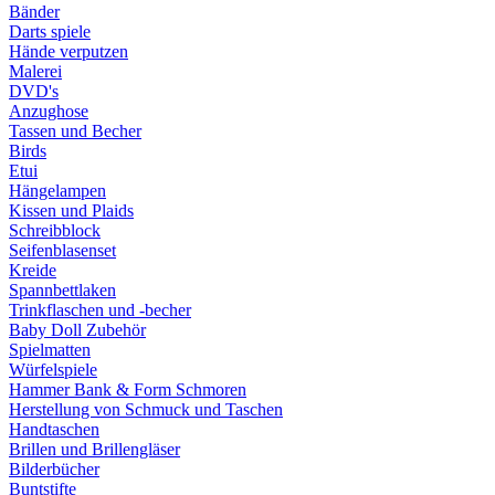
Bänder
Darts spiele
Hände verputzen
Malerei
DVD's
Anzughose
Tassen und Becher
Birds
Etui
Hängelampen
Kissen und Plaids
Schreibblock
Seifenblasenset
Kreide
Spannbettlaken
Trinkflaschen und -becher
Baby Doll Zubehör
Spielmatten
Würfelspiele
Hammer Bank & Form Schmoren
Herstellung von Schmuck und Taschen
Handtaschen
Brillen und Brillengläser
Bilderbücher
Buntstifte