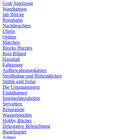
Grab Spielzeug
Wandtattoos
Jab Blöcke
Rennbahn
Nachtleuchten
Uhren
Ordner
Märchen
Blocks Puzzles
Pool Billard
Haushalt
Fahrzeuge
Aufbewahrungskästen
Strohhalme und Rührstäbchen
Stühle und Sofas
Die Umzäunungen
Einladungen
Spielgerätezubehör
Servietten
Reisespiele
Wasserpistolen
Hobby Bücher
Dekorative Beleuchtung
Bastelpapier
Armee