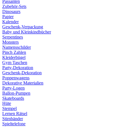
Passanten
Zubehör-Sets
Dinosaurs
Papier
Kalender
Geschenk-Verpackung
Baby und Kleinkindbücher
Serpentines
Monsters
Namensschilder
Pinch Zahlen
Kleiderbügel
Gym Taschen
Party-Dekoration
Geschenk-Dekoration
Poppenwagens
Dekorative Materialien
Party-Logen
Ballon-Pumpen
Skateboards
Hüte
Stempel
Lernen Rätsel
Stirnbänder
Spieltelefone