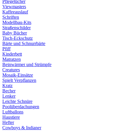
Pflegetücher
Viewmasters
Kaffeeauslauf
Schriften
Modellbau-Kits
Straßenschilder
Baby Bücher
Tisch-Eckschutz
Bärte und Schnurrbärte
Pfiff
Kinderbett
Matratzen
Beinwärmer und Strümpfe
Creatures
Mosaik-Einsätze
Spielt Verpflanzen
Kratz
Becher
Lenker
Leichte Schnüre
Poolüberdachungen
Luftballons
Haustiere
Hefter
Cowboys & Indianer