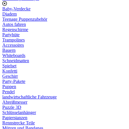
Baby-Verdecke
Diadem
Teenage Puppenzubehör
Autos fahren
Regenschirme
Partyhüte
Trampolines
Accessoires
Bauern
Whiteboards
Schneidmatten
Spielset
Konfetti
Geschirr
Party-Pakete
Puppen
Pendel
landwirtschaftliche Fahrzeuge
Abreißmesser
Puzzle 3D
Schlüsselanhänger
Papierstanzen
Rennstrecke Teile
Mützen und Bandanas