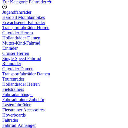
Zur Kategorie Fahrräder
Jugendfahrräder
Hardtail Mountainbikes
Erwachsenen Fahrräder
Transportfahrräder Herren
Cityräder Herren
Hollandräder Damen
Mutter-Kind-Fahrrad
Einräder
Cruiser Herren
Single Speed Fahrrad
Rennräder
Cityräder Damen
Transportfahrräder Damen
Tourenräder
Hollandräder Herren
Fietstrainers
Fahrradanhänger
Fahrradtrainer Zubehör
Lastenfahrräder
Fietstrainer Accessoires
Hoverboards
Falträder
Fahrrad-Anhänger