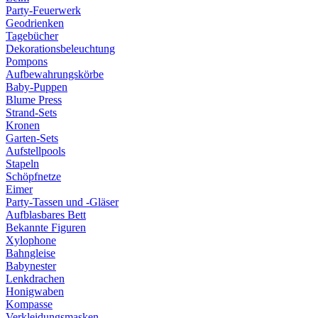
Party-Feuerwerk
Geodrienken
Tagebücher
Dekorationsbeleuchtung
Pompons
Aufbewahrungskörbe
Baby-Puppen
Blume Press
Strand-Sets
Kronen
Garten-Sets
Aufstellpools
Stapeln
Schöpfnetze
Eimer
Party-Tassen und -Gläser
Aufblasbares Bett
Bekannte Figuren
Xylophone
Bahngleise
Babynester
Lenkdrachen
Honigwaben
Kompasse
Verkleidungsmasken