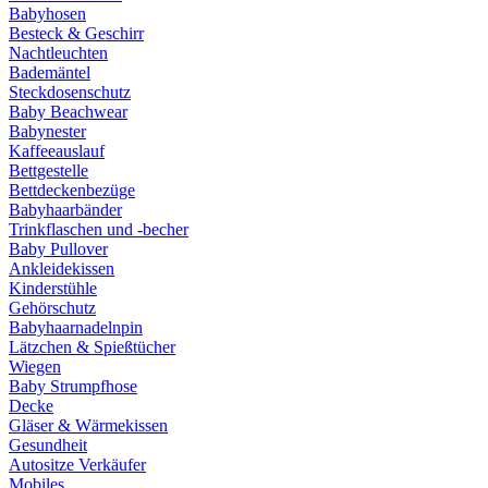
Babyhosen
Besteck & Geschirr
Nachtleuchten
Bademäntel
Steckdosenschutz
Baby Beachwear
Babynester
Kaffeeauslauf
Bettgestelle
Bettdeckenbezüge
Babyhaarbänder
Trinkflaschen und -becher
Baby Pullover
Ankleidekissen
Kinderstühle
Gehörschutz
Babyhaarnadelnpin
Lätzchen & Spießtücher
Wiegen
Baby Strumpfhose
Decke
Gläser & Wärmekissen
Gesundheit
Autositze Verkäufer
Mobiles