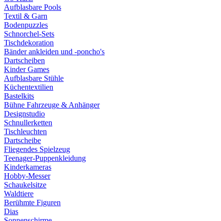
Aufblasbare Pools
Textil & Garn
Bodenpuzzles
Schnorchel-Sets
Tischdekoration
Bänder ankleiden und -poncho's
Dartscheiben
Kinder Games
Aufblasbare Stühle
Küchentextilien
Bastelkits
Bühne Fahrzeuge & Anhänger
Designstudio
Schnullerketten
Tischleuchten
Dartscheibe
Fliegendes Spielzeug
Teenager-Puppenkleidung
Kinderkameras
Hobby-Messer
Schaukelsitze
Waldtiere
Berühmte Figuren
Dias
Sonnenschirme