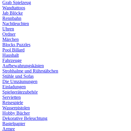
Grab Spielzeug
Wandtattoos
Jab Blöcke
Rennbahn
Nachtleuchten
Uhren
Ordner
Märchen
Blocks Puzzles
Pool Billard
Haushalt
Fahrzeuge
Aufbewahrungskästen
Strohhalme und Rührstäbchen
Stühle und Sofas
Die Umzäunungen
Einladungen
Spielgerätezubehör
Servietten
Reisespiele
Wasserpistolen
Hobby Bücher
Dekorative Beleuchtung
Bastelpapier
Armee