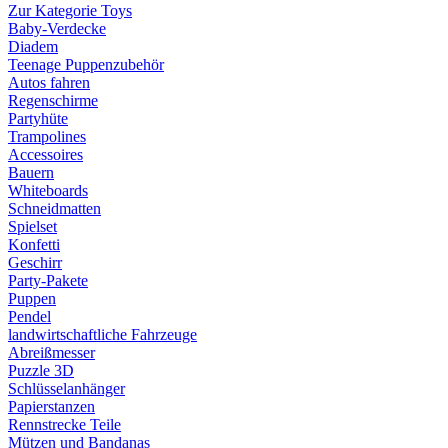
Zur Kategorie Toys
Baby-Verdecke
Diadem
Teenage Puppenzubehör
Autos fahren
Regenschirme
Partyhüte
Trampolines
Accessoires
Bauern
Whiteboards
Schneidmatten
Spielset
Konfetti
Geschirr
Party-Pakete
Puppen
Pendel
landwirtschaftliche Fahrzeuge
Abreißmesser
Puzzle 3D
Schlüsselanhänger
Papierstanzen
Rennstrecke Teile
Mützen und Bandanas