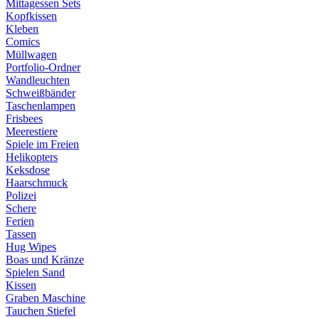
Mittagessen Sets
Kopfkissen
Kleben
Comics
Müllwagen
Portfolio-Ordner
Wandleuchten
Schweißbänder
Taschenlampen
Frisbees
Meerestiere
Spiele im Freien
Helikopters
Keksdose
Haarschmuck
Polizei
Schere
Ferien
Tassen
Hug Wipes
Boas und Kränze
Spielen Sand
Kissen
Graben Maschine
Tauchen Stiefel