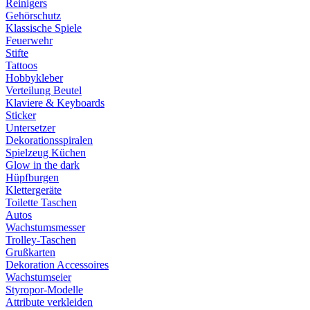
Reinigers
Gehörschutz
Klassische Spiele
Feuerwehr
Stifte
Tattoos
Hobbykleber
Verteilung Beutel
Klaviere & Keyboards
Sticker
Untersetzer
Dekorationsspiralen
Spielzeug Küchen
Glow in the dark
Hüpfburgen
Klettergeräte
Toilette Taschen
Autos
Wachstumsmesser
Trolley-Taschen
Grußkarten
Dekoration Accessoires
Wachstumseier
Styropor-Modelle
Attribute verkleiden