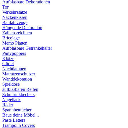
Aufblasbare Dekorationen
Tor
Verkehrssätze
Nackenkissen
Baufahrzeuge
Hängende Dekoration
Zahlen zeichnen
Bricolage
Memo Platten
Aufblasbare Getränkehalter
Partypoppers
Klötze
Gürtel
Nachtlampen
Matratzenschützer
Wanddekoration
Spieldose
aufblasbaren Reifen
Schultrinkbechers
Nagellack
Räder
Spannbetttücher
Baue deine Möbel...
Paste Letters
Trampolin Covers