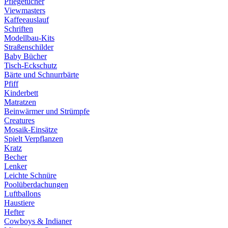
Pflegetücher
Viewmasters
Kaffeeauslauf
Schriften
Modellbau-Kits
Straßenschilder
Baby Bücher
Tisch-Eckschutz
Bärte und Schnurrbärte
Pfiff
Kinderbett
Matratzen
Beinwärmer und Strümpfe
Creatures
Mosaik-Einsätze
Spielt Verpflanzen
Kratz
Becher
Lenker
Leichte Schnüre
Poolüberdachungen
Luftballons
Haustiere
Hefter
Cowboys & Indianer