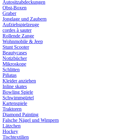
Autositzabdeckungen
Obst-Boxen
Graber
Jonglage und Zaubern
Aufziehspielzeuge
cordes à sauter
Rollende Zange
Wohnmobile & Jeep
Stunt Scooter
Beautycases
Notizbücher
Mikroskope
Schlitten
Piñatas
Kleider anziehen
Inline skates
Bowling Spiele
Schwimmgürtel
Kartenspiele
Traktoren
Diamond Painting
Falsche Nägel und Wimpern
Lätzchen
Hockey
Tischtextilien