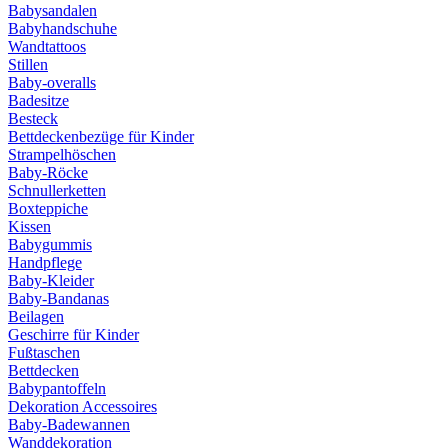
Babysandalen
Babyhandschuhe
Wandtattoos
Stillen
Baby-overalls
Badesitze
Besteck
Bettdeckenbezüge für Kinder
Strampelhöschen
Baby-Röcke
Schnullerketten
Boxteppiche
Kissen
Babygummis
Handpflege
Baby-Kleider
Baby-Bandanas
Beilagen
Geschirre für Kinder
Fußtaschen
Bettdecken
Babypantoffeln
Dekoration Accessoires
Baby-Badewannen
Wanddekoration