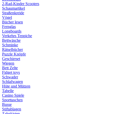
2-Rad-Kinder Scooters
Schaumartikel
Straßenkreide
Vögel
Bücher lesen
Fernglas
Longboards
Verkehrs Teppiche
Bettwäsche
Schminke
Rätselbücher
Puzzle Knöpfe
Geschirrset
Wiegen
Bett Zelte
Fidget toys
Schwader
Schlafwagen
Hüte und Mützen
Tabelle
Casino Spiele
Sporttaschen
Busse
Stiftablagen
Zahnkisten