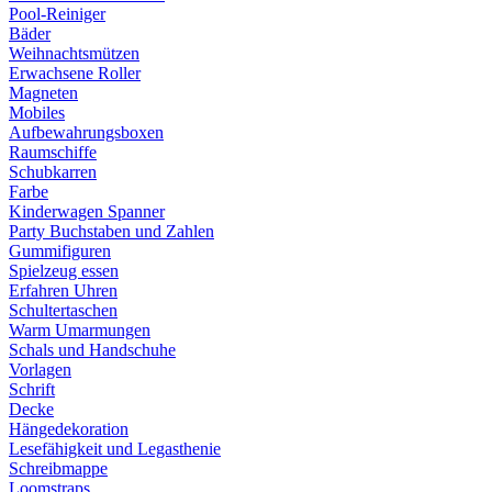
Pool-Reiniger
Bäder
Weihnachtsmützen
Erwachsene Roller
Magneten
Mobiles
Aufbewahrungsboxen
Raumschiffe
Schubkarren
Farbe
Kinderwagen Spanner
Party Buchstaben und Zahlen
Gummifiguren
Spielzeug essen
Erfahren Uhren
Schultertaschen
Warm Umarmungen
Schals und Handschuhe
Vorlagen
Schrift
Decke
Hängedekoration
Lesefähigkeit und Legasthenie
Schreibmappe
Loomstraps