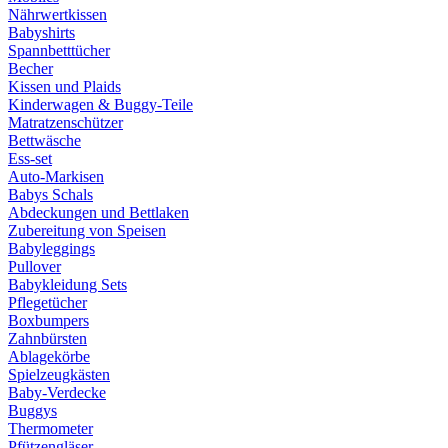
Nährwertkissen
Babyshirts
Spannbetttücher
Becher
Kissen und Plaids
Kinderwagen & Buggy-Teile
Matratzenschützer
Bettwäsche
Ess-set
Auto-Markisen
Babys Schals
Abdeckungen und Bettlaken
Zubereitung von Speisen
Babyleggings
Pullover
Babykleidung Sets
Pflegetücher
Boxbumpers
Zahnbürsten
Ablagekörbe
Spielzeugkästen
Baby-Verdecke
Buggys
Thermometer
Pfützengläser