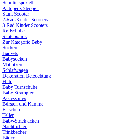
Schritte speziell
Autopeds Steppen
Stunt Scooter
2-Rad-Kinder Scooters
3-Rad Kinder Scooters
Rollschuhe
Skateboards
Zur Kategorie Baby
Socken
Badsets
Babysocken
Matratzen
Schlafwagen
Dekoration Beleuchtung
Hüte
Baby Turnschuhe
Baby Strampler
Accessoires
Bürsten und Kämme
Flaschen
Teller
Baby-Strickjacken
Nachtlichter
Trinkbecher
Bäder