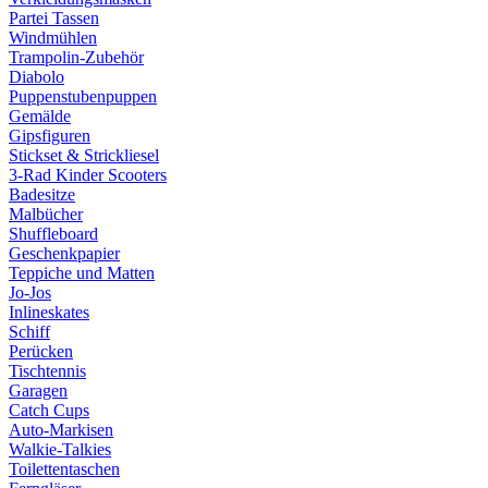
Partei Tassen
Windmühlen
Trampolin-Zubehör
Diabolo
Puppenstubenpuppen
Gemälde
Gipsfiguren
Stickset & Strickliesel
3-Rad Kinder Scooters
Badesitze
Malbücher
Shuffleboard
Geschenkpapier
Teppiche und Matten
Jo-Jos
Inlineskates
Schiff
Perücken
Tischtennis
Garagen
Catch Cups
Auto-Markisen
Walkie-Talkies
Toilettentaschen