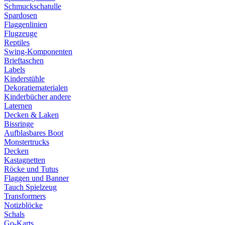
Schmuckschatulle
Spardosen
Flaggenlinien
Flugzeuge
Reptiles
Swing-Komponenten
Brieftaschen
Labels
Kinderstühle
Dekoratiematerialen
Kinderbücher andere
Laternen
Decken & Laken
Bissringe
Aufblasbares Boot
Monstertrucks
Decken
Kastagnetten
Röcke und Tutus
Flaggen und Banner
Tauch Spielzeug
Transformers
Notizblöcke
Schals
Go-Karts