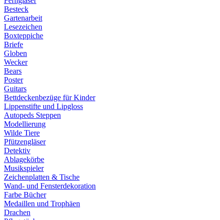
Ferngläser
Besteck
Gartenarbeit
Lesezeichen
Boxteppiche
Briefe
Globen
Wecker
Bears
Poster
Guitars
Bettdeckenbezüge für Kinder
Lippenstifte und Lipgloss
Autopeds Steppen
Modellierung
Wilde Tiere
Pfützengläser
Detektiv
Ablagekörbe
Musikspieler
Zeichenplatten & Tische
Wand- und Fensterdekoration
Farbe Bücher
Medaillen und Trophäen
Drachen