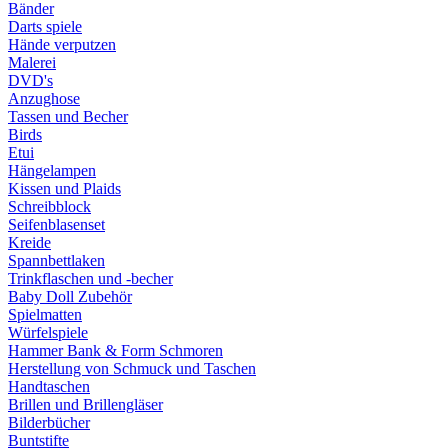
Bänder
Darts spiele
Hände verputzen
Malerei
DVD's
Anzughose
Tassen und Becher
Birds
Etui
Hängelampen
Kissen und Plaids
Schreibblock
Seifenblasenset
Kreide
Spannbettlaken
Trinkflaschen und -becher
Baby Doll Zubehör
Spielmatten
Würfelspiele
Hammer Bank & Form Schmoren
Herstellung von Schmuck und Taschen
Handtaschen
Brillen und Brillengläser
Bilderbücher
Buntstifte