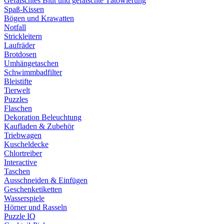
Gefälschtes Blut und gefälschte Tätowierung
Spaß-Kissen
Bögen und Krawatten
Notfall
Strickleitern
Laufräder
Brotdosen
Umhängetaschen
Schwimmbadfilter
Bleistifte
Tierwelt
Puzzles
Flaschen
Dekoration Beleuchtung
Kaufladen & Zubehör
Triebwagen
Kuscheldecke
Chlortreiber
Interactive
Taschen
Ausschneiden & Einfügen
Geschenketiketten
Wasserspiele
Hörner und Rasseln
Puzzle IQ