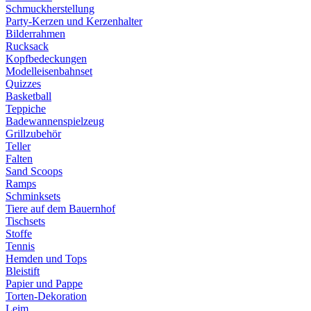
Schmuckherstellung
Party-Kerzen und Kerzenhalter
Bilderrahmen
Rucksack
Kopfbedeckungen
Modelleisenbahnset
Quizzes
Basketball
Teppiche
Badewannenspielzeug
Grillzubehör
Teller
Falten
Sand Scoops
Ramps
Schminksets
Tiere auf dem Bauernhof
Tischsets
Stoffe
Tennis
Hemden und Tops
Bleistift
Papier und Pappe
Torten-Dekoration
Leim