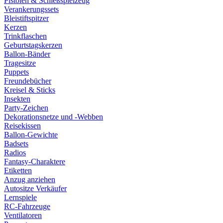
Pistolen & Schießspielzeug
Verankerungssets
Bleistiftspitzer
Kerzen
Trinkflaschen
Geburtstagskerzen
Ballon-Bänder
Tragesitze
Puppets
Freundebücher
Kreisel & Sticks
Insekten
Party-Zeichen
Dekorationsnetze und -Webben
Reisekissen
Ballon-Gewichte
Badsets
Radios
Fantasy-Charaktere
Etiketten
Anzug anziehen
Autositze Verkäufer
Lernspiele
RC-Fahrzeuge
Ventilatoren