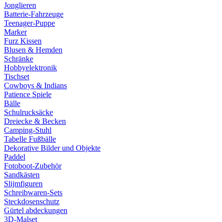
Jonglieren
Batterie-Fahrzeuge
Teenager-Puppe
Marker
Furz Kissen
Blusen & Hemden
Schränke
Hobbyelektronik
Tischset
Cowboys & Indians
Patience Spiele
Bälle
Schulrucksäcke
Dreiecke & Becken
Camping-Stuhl
Tabelle Fußbälle
Dekorative Bilder und Objekte
Paddel
Fotoboot-Zubehör
Sandkästen
Slijmfiguren
Schreibwaren-Sets
Steckdosenschutz
Gürtel abdeckungen
3D-Malset