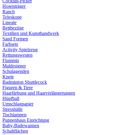
Cocktail-Picker
Hosenträger
Ranch
Teleskope
Lineale
Bettbezüge
Textilien und Kunsthandwerk
Sand Formen
Farbsets
Activity Spielzeug
Rettungswesten
Flummis
Maldesigner
Schulagenden
Knete
Badminton Shuttlecock
Figuren & Tiere
Haarfärbung und Haarverlängerungen
Hüpfball
Umschlagpapier
Stressbälle
Tischlampen
Puppenhaus Einrichtung
Baby-Badewannen
Schaltflächen