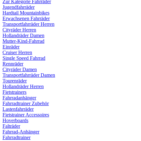
Zur Kategorie Fahrräder
Jugendfahrräder
Hardtail Mountainbikes
Erwachsenen Fahrräder
Transportfahrräder Herren
Cityräder Herren
Hollandräder Damen
Mutter-Kind-Fahrrad
Einräder
Cruiser Herren
Single Speed Fahrrad
Rennräder
Cityräder Damen
Transportfahrräder Damen
Tourenräder
Hollandräder Herren
Fietstrainers
Fahrradanhänger
Fahrradtrainer Zubehör
Lastenfahrräder
Fietstrainer Accessoires
Hoverboards
Falträder
Fahrrad-Anhänger
Fahrradtrainer