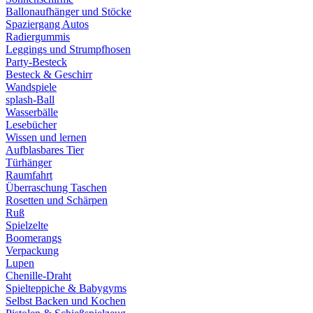
Ballonaufhänger und Stöcke
Spaziergang Autos
Radiergummis
Leggings und Strumpfhosen
Party-Besteck
Besteck & Geschirr
Wandspiele
splash-Ball
Wasserbälle
Lesebücher
Wissen und lernen
Aufblasbares Tier
Türhänger
Raumfahrt
Überraschung Taschen
Rosetten und Schärpen
Ruß
Spielzelte
Boomerangs
Verpackung
Lupen
Chenille-Draht
Spielteppiche & Babygyms
Selbst Backen und Kochen