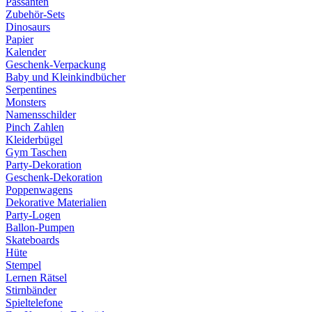
Passanten
Zubehör-Sets
Dinosaurs
Papier
Kalender
Geschenk-Verpackung
Baby und Kleinkindbücher
Serpentines
Monsters
Namensschilder
Pinch Zahlen
Kleiderbügel
Gym Taschen
Party-Dekoration
Geschenk-Dekoration
Poppenwagens
Dekorative Materialien
Party-Logen
Ballon-Pumpen
Skateboards
Hüte
Stempel
Lernen Rätsel
Stirnbänder
Spieltelefone