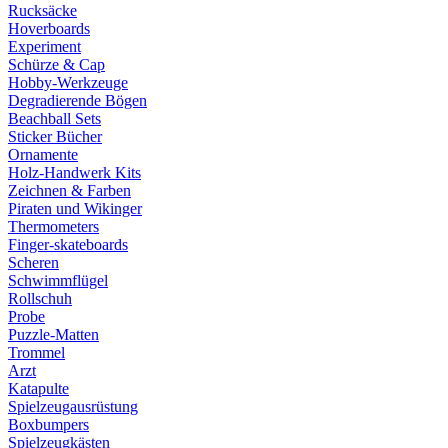
Rucksäcke
Hoverboards
Experiment
Schürze & Cap
Hobby-Werkzeuge
Degradierende Bögen
Beachball Sets
Sticker Bücher
Ornamente
Holz-Handwerk Kits
Zeichnen & Farben
Piraten und Wikinger
Thermometers
Finger-skateboards
Scheren
Schwimmflügel
Rollschuh
Probe
Puzzle-Matten
Trommel
Arzt
Katapulte
Spielzeugausrüstung
Boxbumpers
Spielzeugkästen