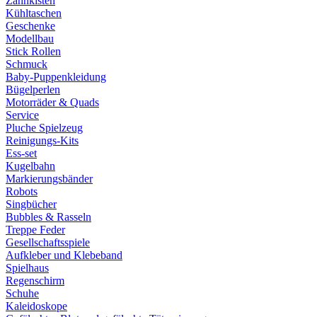
Zahnkisten
Kühltaschen
Geschenke
Modellbau
Stick Rollen
Schmuck
Baby-Puppenkleidung
Bügelperlen
Motorräder & Quads
Service
Pluche Spielzeug
Reinigungs-Kits
Ess-set
Kugelbahn
Markierungsbänder
Robots
Singbücher
Bubbles & Rasseln
Treppe Feder
Gesellschaftsspiele
Aufkleber und Klebeband
Spielhaus
Regenschirm
Schuhe
Kaleidoskope