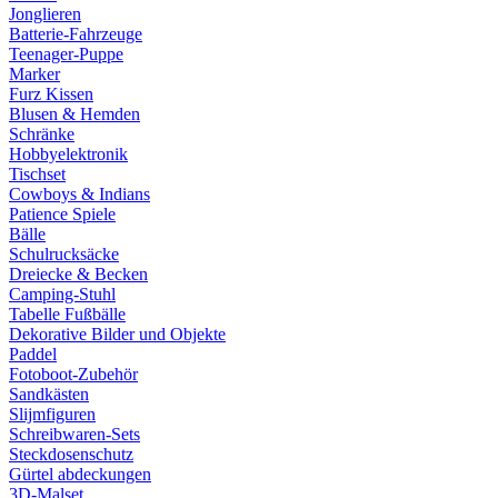
Jonglieren
Batterie-Fahrzeuge
Teenager-Puppe
Marker
Furz Kissen
Blusen & Hemden
Schränke
Hobbyelektronik
Tischset
Cowboys & Indians
Patience Spiele
Bälle
Schulrucksäcke
Dreiecke & Becken
Camping-Stuhl
Tabelle Fußbälle
Dekorative Bilder und Objekte
Paddel
Fotoboot-Zubehör
Sandkästen
Slijmfiguren
Schreibwaren-Sets
Steckdosenschutz
Gürtel abdeckungen
3D-Malset