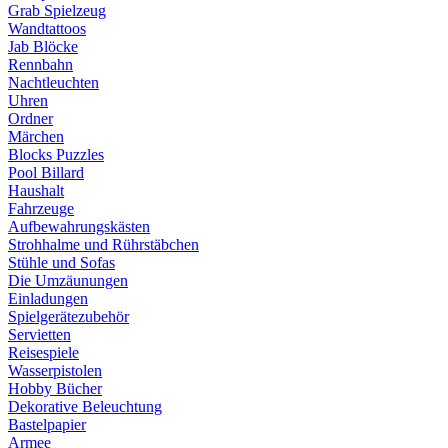
Grab Spielzeug
Wandtattoos
Jab Blöcke
Rennbahn
Nachtleuchten
Uhren
Ordner
Märchen
Blocks Puzzles
Pool Billard
Haushalt
Fahrzeuge
Aufbewahrungskästen
Strohhalme und Rührstäbchen
Stühle und Sofas
Die Umzäunungen
Einladungen
Spielgerätezubehör
Servietten
Reisespiele
Wasserpistolen
Hobby Bücher
Dekorative Beleuchtung
Bastelpapier
Armee