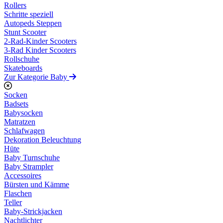
Rollers
Schritte speziell
Autopeds Steppen
Stunt Scooter
2-Rad-Kinder Scooters
3-Rad Kinder Scooters
Rollschuhe
Skateboards
Zur Kategorie Baby
Socken
Badsets
Babysocken
Matratzen
Schlafwagen
Dekoration Beleuchtung
Hüte
Baby Turnschuhe
Baby Strampler
Accessoires
Bürsten und Kämme
Flaschen
Teller
Baby-Strickjacken
Nachtlichter