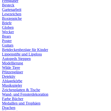
Ferngläser
Besteck
Gartenarbeit
Lesezeichen
Boxteppiche
Briefe
Globen
Wecker
Bears
Poster
Guitars
Bettdeckenbezüge für Kinder
Lippenstifte und Lipgloss
Autopeds Steppen
Modellierung
Wilde Tiere
Pfützengläser
Detektiv
Ablagekörbe
Musikspieler
Zeichenplatten & Tische
Wand- und Fensterdekoration
Farbe Bücher
Medaillen und Trophäen
Drachen