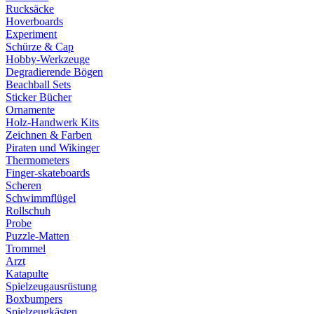
Rucksäcke
Hoverboards
Experiment
Schürze & Cap
Hobby-Werkzeuge
Degradierende Bögen
Beachball Sets
Sticker Bücher
Ornamente
Holz-Handwerk Kits
Zeichnen & Farben
Piraten und Wikinger
Thermometers
Finger-skateboards
Scheren
Schwimmflügel
Rollschuh
Probe
Puzzle-Matten
Trommel
Arzt
Katapulte
Spielzeugausrüstung
Boxbumpers
Spielzeugkästen