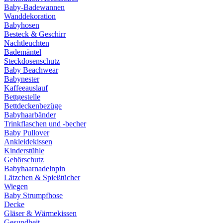
Baby-Badewannen
Wanddekoration
Babyhosen
Besteck & Geschirr
Nachtleuchten
Bademäntel
Steckdosenschutz
Baby Beachwear
Babynester
Kaffeeauslauf
Bettgestelle
Bettdeckenbezüge
Babyhaarbänder
Trinkflaschen und -becher
Baby Pullover
Ankleidekissen
Kinderstühle
Gehörschutz
Babyhaarnadelnpin
Lätzchen & Spießtücher
Wiegen
Baby Strumpfhose
Decke
Gläser & Wärmekissen
Gesundheit