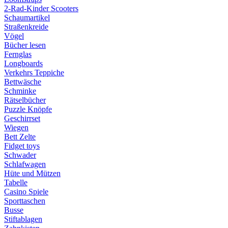
2-Rad-Kinder Scooters
Schaumartikel
Straßenkreide
Vögel
Bücher lesen
Fernglas
Longboards
Verkehrs Teppiche
Bettwäsche
Schminke
Rätselbücher
Puzzle Knöpfe
Geschirrset
Wiegen
Bett Zelte
Fidget toys
Schwader
Schlafwagen
Hüte und Mützen
Tabelle
Casino Spiele
Sporttaschen
Busse
Stiftablagen