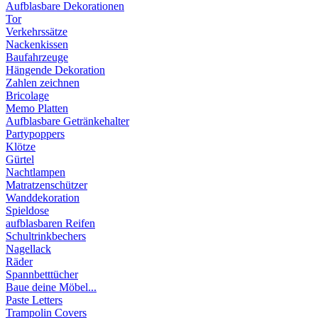
Aufblasbare Dekorationen
Tor
Verkehrssätze
Nackenkissen
Baufahrzeuge
Hängende Dekoration
Zahlen zeichnen
Bricolage
Memo Platten
Aufblasbare Getränkehalter
Partypoppers
Klötze
Gürtel
Nachtlampen
Matratzenschützer
Wanddekoration
Spieldose
aufblasbaren Reifen
Schultrinkbechers
Nagellack
Räder
Spannbetttücher
Baue deine Möbel...
Paste Letters
Trampolin Covers