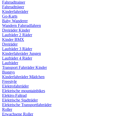
Fahrradtrainer
Fahrradträger
Kinderfahrräder
Go-Karts
Baby Wanderer
Wandern Fahrradfahren
Dreiräder Kinder
Laufräder 2 Räder
Kinder BMX
Dreiräder
Laufräder 3 Räder
Kinderfahrräder Jungen
Laufräder 4 Räder
Laufräder
Transport Fahrräder Kinder
Buggys
Kinderfahrräder Mädchen
Freestyle
Elektrofahrräder
Elektrische mountainbikes
Elektro-Faltrad
Elektrische Stadträder
Elektrische Transportfahrräder
Roller
Erwachsene Roller