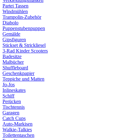
Verkleidungsmasken
Partei Tassen
Windmühlen
Trampolin-Zubehör
Diabolo
Puppenstubenpuppen
Gemälde
Gipsfiguren
Stickset & Strickliesel
3-Rad Kinder Scooters
Badesitze
Malbücher
Shuffleboard
Geschenkpapier
Teppiche und Matten
Jo-Jos
Inlineskates
Schiff
Perücken
Tischtennis
Garagen
Catch Cups
Auto-Markisen
Walkie-Talkies
Toilettentaschen