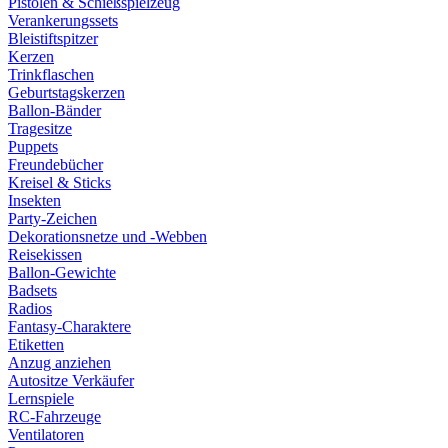
Pistolen & Schießspielzeug
Verankerungssets
Bleistiftspitzer
Kerzen
Trinkflaschen
Geburtstagskerzen
Ballon-Bänder
Tragesitze
Puppets
Freundebücher
Kreisel & Sticks
Insekten
Party-Zeichen
Dekorationsnetze und -Webben
Reisekissen
Ballon-Gewichte
Badsets
Radios
Fantasy-Charaktere
Etiketten
Anzug anziehen
Autositze Verkäufer
Lernspiele
RC-Fahrzeuge
Ventilatoren