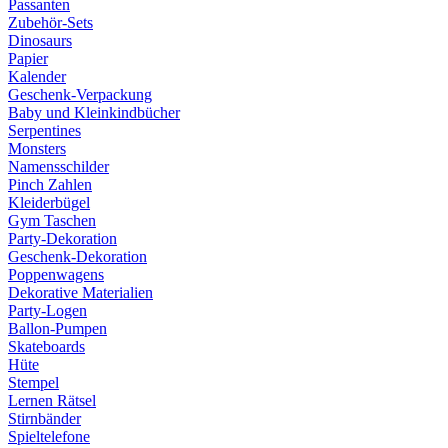
Passanten
Zubehör-Sets
Dinosaurs
Papier
Kalender
Geschenk-Verpackung
Baby und Kleinkindbücher
Serpentines
Monsters
Namensschilder
Pinch Zahlen
Kleiderbügel
Gym Taschen
Party-Dekoration
Geschenk-Dekoration
Poppenwagens
Dekorative Materialien
Party-Logen
Ballon-Pumpen
Skateboards
Hüte
Stempel
Lernen Rätsel
Stirnbänder
Spieltelefone