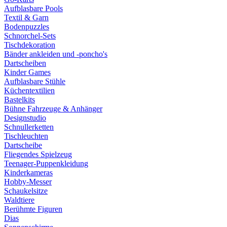
Aufblasbare Pools
Textil & Garn
Bodenpuzzles
Schnorchel-Sets
Tischdekoration
Bänder ankleiden und -poncho's
Dartscheiben
Kinder Games
Aufblasbare Stühle
Küchentextilien
Bastelkits
Bühne Fahrzeuge & Anhänger
Designstudio
Schnullerketten
Tischleuchten
Dartscheibe
Fliegendes Spielzeug
Teenager-Puppenkleidung
Kinderkameras
Hobby-Messer
Schaukelsitze
Waldtiere
Berühmte Figuren
Dias