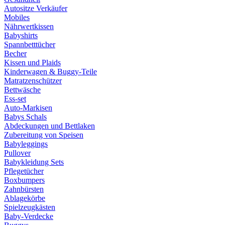
Autositze Verkäufer
Mobiles
Nährwertkissen
Babyshirts
Spannbetttücher
Becher
Kissen und Plaids
Kinderwagen & Buggy-Teile
Matratzenschützer
Bettwäsche
Ess-set
Auto-Markisen
Babys Schals
Abdeckungen und Bettlaken
Zubereitung von Speisen
Babyleggings
Pullover
Babykleidung Sets
Pflegetücher
Boxbumpers
Zahnbürsten
Ablagekörbe
Spielzeugkästen
Baby-Verdecke