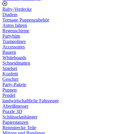
Baby-Verdecke
Diadem
Teenage Puppenzubehör
Autos fahren
Regenschirme
Partyhüte
Trampolines
Accessoires
Bauern
Whiteboards
Schneidmatten
Spielset
Konfetti
Geschirr
Party-Pakete
Puppen
Pendel
landwirtschaftliche Fahrzeuge
Abreißmesser
Puzzle 3D
Schlüsselanhänger
Papierstanzen
Rennstrecke Teile
Mützen und Bandanas