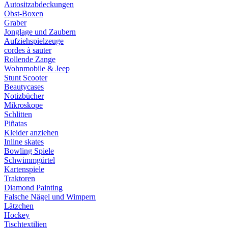
Autositzabdeckungen
Obst-Boxen
Graber
Jonglage und Zaubern
Aufziehspielzeuge
cordes à sauter
Rollende Zange
Wohnmobile & Jeep
Stunt Scooter
Beautycases
Notizbücher
Mikroskope
Schlitten
Piñatas
Kleider anziehen
Inline skates
Bowling Spiele
Schwimmgürtel
Kartenspiele
Traktoren
Diamond Painting
Falsche Nägel und Wimpern
Lätzchen
Hockey
Tischtextilien