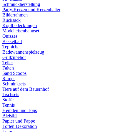
Schmuckherstellung
Party-Kerzen und Kerzenhalter
Bilderrahmen
Rucksack
Kopfbedeckungen
Modelleisenbahnset
Quizzes
Basketball
Teppiche
Badewannenspielzeug
Grillzubehör
Teller
Falten
Sand Scoops
Ramps
Schminksets
Tiere auf dem Bauernhof
Tischsets
Stoffe
Tennis
Hemden und Tops
Bleistift
Papier und Pappe
Torten-Dekoration
Leim