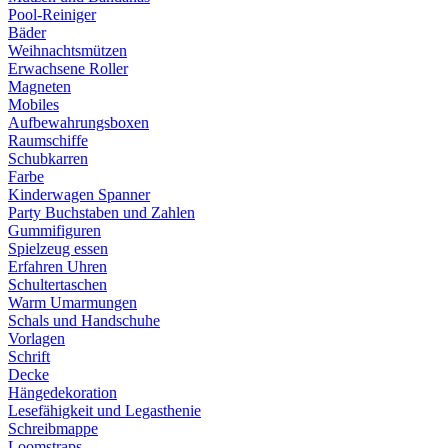
Pool-Reiniger
Bäder
Weihnachtsmützen
Erwachsene Roller
Magneten
Mobiles
Aufbewahrungsboxen
Raumschiffe
Schubkarren
Farbe
Kinderwagen Spanner
Party Buchstaben und Zahlen
Gummifiguren
Spielzeug essen
Erfahren Uhren
Schultertaschen
Warm Umarmungen
Schals und Handschuhe
Vorlagen
Schrift
Decke
Hängedekoration
Lesefähigkeit und Legasthenie
Schreibmappe
Loomstraps