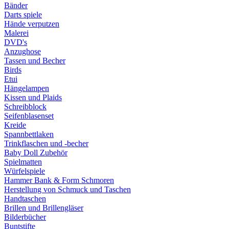
Bänder
Darts spiele
Hände verputzen
Malerei
DVD's
Anzughose
Tassen und Becher
Birds
Etui
Hängelampen
Kissen und Plaids
Schreibblock
Seifenblasenset
Kreide
Spannbettlaken
Trinkflaschen und -becher
Baby Doll Zubehör
Spielmatten
Würfelspiele
Hammer Bank & Form Schmoren
Herstellung von Schmuck und Taschen
Handtaschen
Brillen und Brillengläser
Bilderbücher
Buntstifte