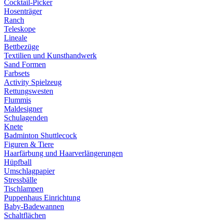
Cocktail-Picker
Hosenträger
Ranch
Teleskope
Lineale
Bettbezüge
Textilien und Kunsthandwerk
Sand Formen
Farbsets
Activity Spielzeug
Rettungswesten
Flummis
Maldesigner
Schulagenden
Knete
Badminton Shuttlecock
Figuren & Tiere
Haarfärbung und Haarverlängerungen
Hüpfball
Umschlagpapier
Stressbälle
Tischlampen
Puppenhaus Einrichtung
Baby-Badewannen
Schaltflächen