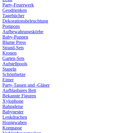
Party-Feuerwerk
Geodrienken
Tagebücher
Dekorationsbeleuchtung
Pompons
Aufbewahrungskörbe
Baby-Puppen
Blume Press
Strand-Sets
Kronen
Garten-Sets
Aufstellpools
Stapeln
Schöpfnetze
Eimer
Party-Tassen und -Gläser
Aufblasbares Bett
Bekannte Figuren
Xylophone
Bahngleise
Babynester
Lenkdrachen
Honigwaben
Kompasse