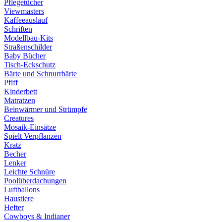
Pflegetücher
Viewmasters
Kaffeeauslauf
Schriften
Modellbau-Kits
Straßenschilder
Baby Bücher
Tisch-Eckschutz
Bärte und Schnurrbärte
Pfiff
Kinderbett
Matratzen
Beinwärmer und Strümpfe
Creatures
Mosaik-Einsätze
Spielt Verpflanzen
Kratz
Becher
Lenker
Leichte Schnüre
Poolüberdachungen
Luftballons
Haustiere
Hefter
Cowboys & Indianer