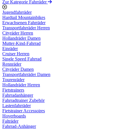
Zur Kategorie Fahrräder
Jugendfahrräder
Hardtail Mountainbikes
Erwachsenen Fahrräder
Transportfahrräder Herren
Cityräder Herren
Hollandräder Damen
Mutter-Kind-Fahrrad
Einräder
Cruiser Herren
Single Speed Fahrrad
Rennräder
Cityräder Damen
Transportfahrräder Damen
Tourenräder
Hollandräder Herren
Fietstrainers
Fahrradanhänger
Fahrradtrainer Zubehör
Lastenfahrräder
Fietstrainer Accessoires
Hoverboards
Falträder
Fahrrad-Anhänger