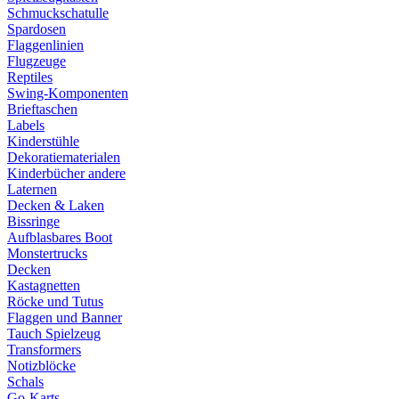
Schmuckschatulle
Spardosen
Flaggenlinien
Flugzeuge
Reptiles
Swing-Komponenten
Brieftaschen
Labels
Kinderstühle
Dekoratiematerialen
Kinderbücher andere
Laternen
Decken & Laken
Bissringe
Aufblasbares Boot
Monstertrucks
Decken
Kastagnetten
Röcke und Tutus
Flaggen und Banner
Tauch Spielzeug
Transformers
Notizblöcke
Schals
Go-Karts