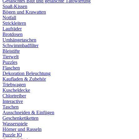
Gefälschtes Blut und gefälschte Tätowierung
Spaß-Kissen
Bögen und Krawatten
Notfall
Strickleitern
Laufräder
Brotdosen
Umhängetaschen
Schwimmbadfilter
Bleistifte
Tierwelt
Puzzles
Flaschen
Dekoration Beleuchtung
Kaufladen & Zubehör
Triebwagen
Kuscheldecke
Chlortreiber
Interactive
Taschen
Ausschneiden & Einfügen
Geschenketiketten
Wasserspiele
Hörner und Rasseln
Puzzle IQ