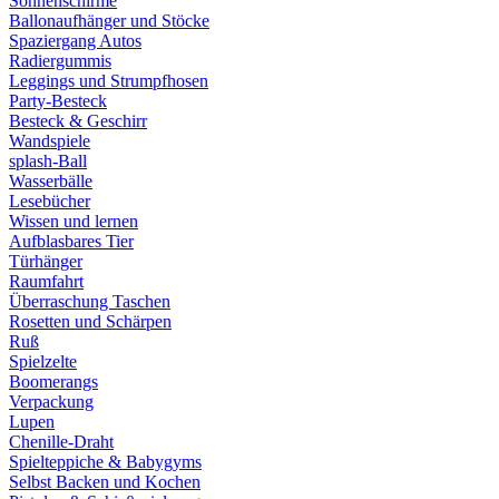
Sonnenschirme
Ballonaufhänger und Stöcke
Spaziergang Autos
Radiergummis
Leggings und Strumpfhosen
Party-Besteck
Besteck & Geschirr
Wandspiele
splash-Ball
Wasserbälle
Lesebücher
Wissen und lernen
Aufblasbares Tier
Türhänger
Raumfahrt
Überraschung Taschen
Rosetten und Schärpen
Ruß
Spielzelte
Boomerangs
Verpackung
Lupen
Chenille-Draht
Spielteppiche & Babygyms
Selbst Backen und Kochen