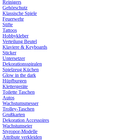
Reinigers
Gehörschutz
Klassische Spiele
Feuerwehr
Stifte
Tattoos
Hobbykleber
Verteilung Beutel
Klaviere & Keyboards
Sticker
Untersetzer
Dekorationsspiralen
Spielzeug Küchen
Glow in the dark
Hüpfburgen
Klettergeräte
Toilette Taschen
Autos
Wachstumsmesser
Trolley-Taschen
Grußkarten
Dekoration Accessoires
Wachstumseier
Styropor-Modelle
Attribute verkleiden