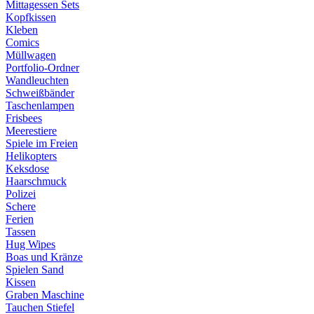
Mittagessen Sets
Kopfkissen
Kleben
Comics
Müllwagen
Portfolio-Ordner
Wandleuchten
Schweißbänder
Taschenlampen
Frisbees
Meerestiere
Spiele im Freien
Helikopters
Keksdose
Haarschmuck
Polizei
Schere
Ferien
Tassen
Hug Wipes
Boas und Kränze
Spielen Sand
Kissen
Graben Maschine
Tauchen Stiefel