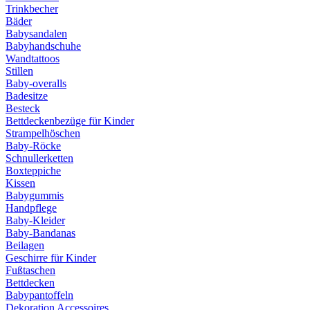
Trinkbecher
Bäder
Babysandalen
Babyhandschuhe
Wandtattoos
Stillen
Baby-overalls
Badesitze
Besteck
Bettdeckenbezüge für Kinder
Strampelhöschen
Baby-Röcke
Schnullerketten
Boxteppiche
Kissen
Babygummis
Handpflege
Baby-Kleider
Baby-Bandanas
Beilagen
Geschirre für Kinder
Fußtaschen
Bettdecken
Babypantoffeln
Dekoration Accessoires