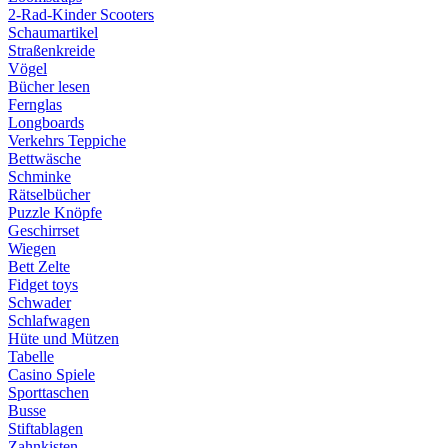
2-Rad-Kinder Scooters
Schaumartikel
Straßenkreide
Vögel
Bücher lesen
Fernglas
Longboards
Verkehrs Teppiche
Bettwäsche
Schminke
Rätselbücher
Puzzle Knöpfe
Geschirrset
Wiegen
Bett Zelte
Fidget toys
Schwader
Schlafwagen
Hüte und Mützen
Tabelle
Casino Spiele
Sporttaschen
Busse
Stiftablagen
Zahnkisten