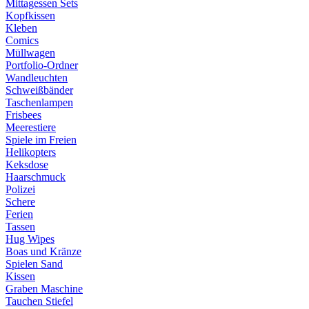
Mittagessen Sets
Kopfkissen
Kleben
Comics
Müllwagen
Portfolio-Ordner
Wandleuchten
Schweißbänder
Taschenlampen
Frisbees
Meerestiere
Spiele im Freien
Helikopters
Keksdose
Haarschmuck
Polizei
Schere
Ferien
Tassen
Hug Wipes
Boas und Kränze
Spielen Sand
Kissen
Graben Maschine
Tauchen Stiefel