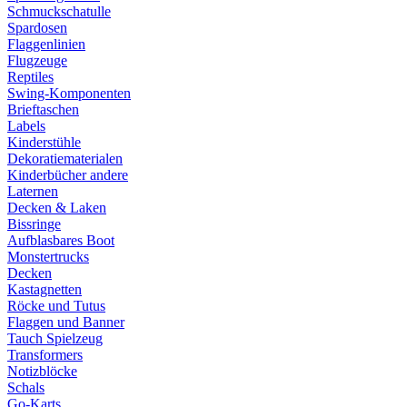
Schmuckschatulle
Spardosen
Flaggenlinien
Flugzeuge
Reptiles
Swing-Komponenten
Brieftaschen
Labels
Kinderstühle
Dekoratiematerialen
Kinderbücher andere
Laternen
Decken & Laken
Bissringe
Aufblasbares Boot
Monstertrucks
Decken
Kastagnetten
Röcke und Tutus
Flaggen und Banner
Tauch Spielzeug
Transformers
Notizblöcke
Schals
Go-Karts