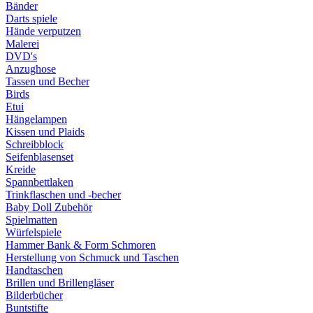
Bänder
Darts spiele
Hände verputzen
Malerei
DVD's
Anzughose
Tassen und Becher
Birds
Etui
Hängelampen
Kissen und Plaids
Schreibblock
Seifenblasenset
Kreide
Spannbettlaken
Trinkflaschen und -becher
Baby Doll Zubehör
Spielmatten
Würfelspiele
Hammer Bank & Form Schmoren
Herstellung von Schmuck und Taschen
Handtaschen
Brillen und Brillengläser
Bilderbücher
Buntstifte