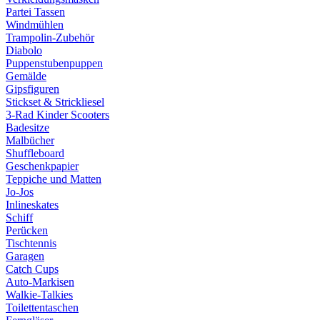
Partei Tassen
Windmühlen
Trampolin-Zubehör
Diabolo
Puppenstubenpuppen
Gemälde
Gipsfiguren
Stickset & Strickliesel
3-Rad Kinder Scooters
Badesitze
Malbücher
Shuffleboard
Geschenkpapier
Teppiche und Matten
Jo-Jos
Inlineskates
Schiff
Perücken
Tischtennis
Garagen
Catch Cups
Auto-Markisen
Walkie-Talkies
Toilettentaschen