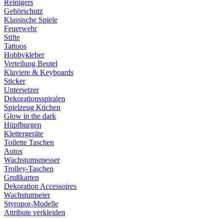
Reinigers
Gehörschutz
Klassische Spiele
Feuerwehr
Stifte
Tattoos
Hobbykleber
Verteilung Beutel
Klaviere & Keyboards
Sticker
Untersetzer
Dekorationsspiralen
Spielzeug Küchen
Glow in the dark
Hüpfburgen
Klettergeräte
Toilette Taschen
Autos
Wachstumsmesser
Trolley-Taschen
Grußkarten
Dekoration Accessoires
Wachstumseier
Styropor-Modelle
Attribute verkleiden