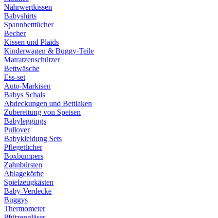
Nährwertkissen
Babyshirts
Spannbetttücher
Becher
Kissen und Plaids
Kinderwagen & Buggy-Teile
Matratzenschützer
Bettwäsche
Ess-set
Auto-Markisen
Babys Schals
Abdeckungen und Bettlaken
Zubereitung von Speisen
Babyleggings
Pullover
Babykleidung Sets
Pflegetücher
Boxbumpers
Zahnbürsten
Ablagekörbe
Spielzeugkästen
Baby-Verdecke
Buggys
Thermometer
Pfützengläser