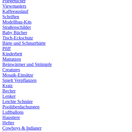
Pflegetücher
Viewmasters
Kaffeeauslauf
Schriften
Modellbau-Kits
Straßenschilder
Baby Bücher
Tisch-Eckschutz
Bärte und Schnurrbärte
Pfiff
Kinderbett
Matratzen
Beinwärmer und Strümpfe
Creatures
Mosaik-Einsätze
Spielt Verpflanzen
Kratz
Becher
Lenker
Leichte Schnüre
Poolüberdachungen
Luftballons
Haustiere
Hefter
Cowboys & Indianer