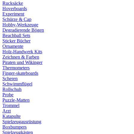
Rucksäcke
Hoverboards
Experiment
Schürze & Cap
Hobby-Werkzeuge
Degradierende Bögen
Beachball Sets
Sticker Bücher
Ornamente
Holz-Handwerk Kits
Zeichnen & Farben
Piraten und Wikinger
Thermometers
Finger-skateboards
Scheren
Schwimmflügel
Rollschuh
Probe
Puzzle-Matten
Trommel
Arzt
Katapulte
Spielzeugausrüstung
Boxbumpers
Spielzeugkästen