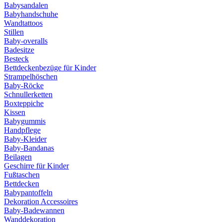
Babysandalen
Babyhandschuhe
Wandtattoos
Stillen
Baby-overalls
Badesitze
Besteck
Bettdeckenbezüge für Kinder
Strampelhöschen
Baby-Röcke
Schnullerketten
Boxteppiche
Kissen
Babygummis
Handpflege
Baby-Kleider
Baby-Bandanas
Beilagen
Geschirre für Kinder
Fußtaschen
Bettdecken
Babypantoffeln
Dekoration Accessoires
Baby-Badewannen
Wanddekoration