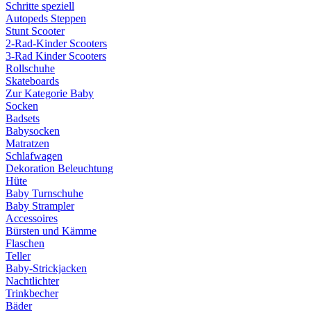
Schritte speziell
Autopeds Steppen
Stunt Scooter
2-Rad-Kinder Scooters
3-Rad Kinder Scooters
Rollschuhe
Skateboards
Zur Kategorie Baby
Socken
Badsets
Babysocken
Matratzen
Schlafwagen
Dekoration Beleuchtung
Hüte
Baby Turnschuhe
Baby Strampler
Accessoires
Bürsten und Kämme
Flaschen
Teller
Baby-Strickjacken
Nachtlichter
Trinkbecher
Bäder