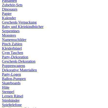
Passanten
Zubehör-Sets
Dinosaurs
Papier
Kalender
Geschenk-Verpackung
Baby und Kleinkindbücher
Serpentines
Monsters
Namensschilder
Pinch Zahlen
Kleiderbügel
Gym Taschen
Party-Dekoration
Geschenk-Dekoration
Poppenwagens
Dekorative Materialien
Party-Logen
Ballon-Pumpen
Skateboards
Hüte
Stempel
Lernen Rätsel
Stirnbänder
Spieltelefone