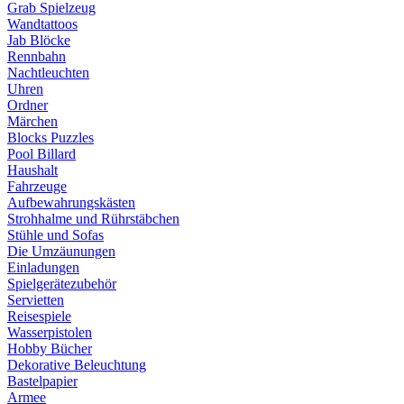
Grab Spielzeug
Wandtattoos
Jab Blöcke
Rennbahn
Nachtleuchten
Uhren
Ordner
Märchen
Blocks Puzzles
Pool Billard
Haushalt
Fahrzeuge
Aufbewahrungskästen
Strohhalme und Rührstäbchen
Stühle und Sofas
Die Umzäunungen
Einladungen
Spielgerätezubehör
Servietten
Reisespiele
Wasserpistolen
Hobby Bücher
Dekorative Beleuchtung
Bastelpapier
Armee