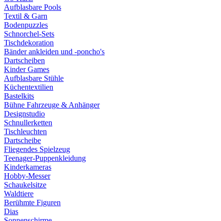
Aufblasbare Pools
Textil & Garn
Bodenpuzzles
Schnorchel-Sets
Tischdekoration
Bänder ankleiden und -poncho's
Dartscheiben
Kinder Games
Aufblasbare Stühle
Küchentextilien
Bastelkits
Bühne Fahrzeuge & Anhänger
Designstudio
Schnullerketten
Tischleuchten
Dartscheibe
Fliegendes Spielzeug
Teenager-Puppenkleidung
Kinderkameras
Hobby-Messer
Schaukelsitze
Waldtiere
Berühmte Figuren
Dias
Sonnenschirme