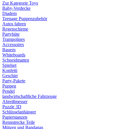
Zur Kategorie Toys
Baby-Verdecke
Diadem
Teenage Puppenzubehör
Autos fahren
Regenschirme
Partyhüte
Trampolines
Accessoires
Bauern
Whiteboards
Schneidmatten
Spielset
Konfetti
Geschirr
Party-Pakete
Puppen
Pendel
landwirtschaftliche Fahrzeuge
Abreißmesser
Puzzle 3D
Schlüsselanhänger
Papierstanzen
Rennstrecke Teile
Mützen und Bandanas