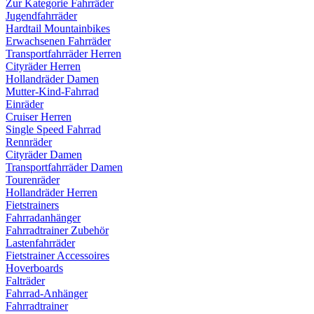
Zur Kategorie Fahrräder
Jugendfahrräder
Hardtail Mountainbikes
Erwachsenen Fahrräder
Transportfahrräder Herren
Cityräder Herren
Hollandräder Damen
Mutter-Kind-Fahrrad
Einräder
Cruiser Herren
Single Speed Fahrrad
Rennräder
Cityräder Damen
Transportfahrräder Damen
Tourenräder
Hollandräder Herren
Fietstrainers
Fahrradanhänger
Fahrradtrainer Zubehör
Lastenfahrräder
Fietstrainer Accessoires
Hoverboards
Falträder
Fahrrad-Anhänger
Fahrradtrainer