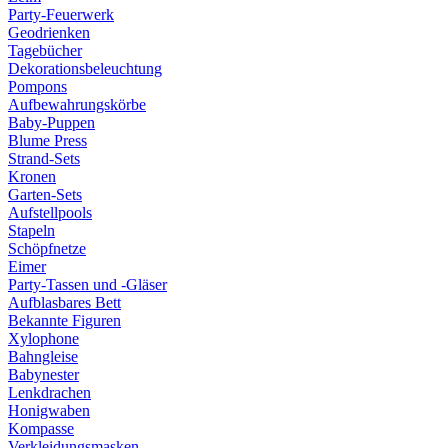
Party-Feuerwerk
Geodrienken
Tagebücher
Dekorationsbeleuchtung
Pompons
Aufbewahrungskörbe
Baby-Puppen
Blume Press
Strand-Sets
Kronen
Garten-Sets
Aufstellpools
Stapeln
Schöpfnetze
Eimer
Party-Tassen und -Gläser
Aufblasbares Bett
Bekannte Figuren
Xylophone
Bahngleise
Babynester
Lenkdrachen
Honigwaben
Kompasse
Verkleidungsmasken