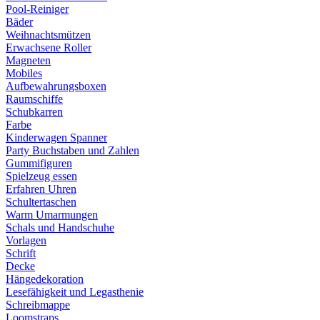
Pool-Reiniger
Bäder
Weihnachtsmützen
Erwachsene Roller
Magneten
Mobiles
Aufbewahrungsboxen
Raumschiffe
Schubkarren
Farbe
Kinderwagen Spanner
Party Buchstaben und Zahlen
Gummifiguren
Spielzeug essen
Erfahren Uhren
Schultertaschen
Warm Umarmungen
Schals und Handschuhe
Vorlagen
Schrift
Decke
Hängedekoration
Lesefähigkeit und Legasthenie
Schreibmappe
Loomstraps