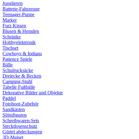
Jonglieren
Batterie-Fahrzeuge
Teenager-Puppe
Marker
Furz Kissen
Blusen & Hemden
Schränke
Hobbyelektronik
Tischset
Cowboys & Indians
Patience Spiele
Bälle
Schulrucksäcke
Dreiecke & Becken
Camping-Stuhl
Tabelle Fußbälle
Dekorative Bilder und Objekte
Paddel
Fotoboot-Zubehör
Sandkästen
Slijmfiguren
Schreibwaren-Sets
Steckdosenschutz
Gürtel abdeckungen
3D-Malset