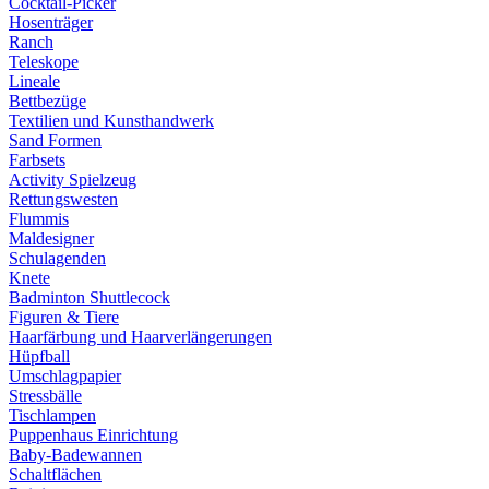
Cocktail-Picker
Hosenträger
Ranch
Teleskope
Lineale
Bettbezüge
Textilien und Kunsthandwerk
Sand Formen
Farbsets
Activity Spielzeug
Rettungswesten
Flummis
Maldesigner
Schulagenden
Knete
Badminton Shuttlecock
Figuren & Tiere
Haarfärbung und Haarverlängerungen
Hüpfball
Umschlagpapier
Stressbälle
Tischlampen
Puppenhaus Einrichtung
Baby-Badewannen
Schaltflächen