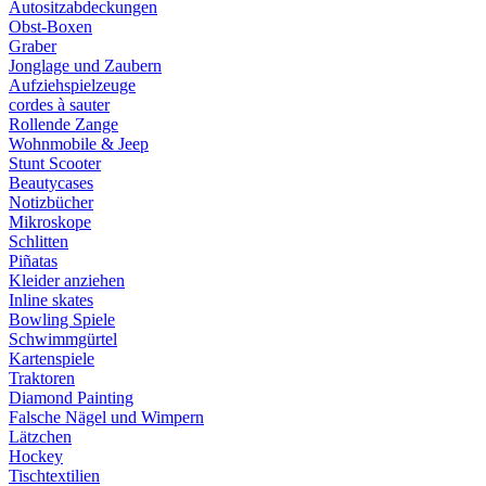
Autositzabdeckungen
Obst-Boxen
Graber
Jonglage und Zaubern
Aufziehspielzeuge
cordes à sauter
Rollende Zange
Wohnmobile & Jeep
Stunt Scooter
Beautycases
Notizbücher
Mikroskope
Schlitten
Piñatas
Kleider anziehen
Inline skates
Bowling Spiele
Schwimmgürtel
Kartenspiele
Traktoren
Diamond Painting
Falsche Nägel und Wimpern
Lätzchen
Hockey
Tischtextilien