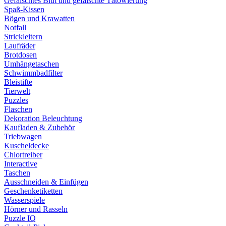
Gefälschtes Blut und gefälschte Tätowierung
Spaß-Kissen
Bögen und Krawatten
Notfall
Strickleitern
Laufräder
Brotdosen
Umhängetaschen
Schwimmbadfilter
Bleistifte
Tierwelt
Puzzles
Flaschen
Dekoration Beleuchtung
Kaufladen & Zubehör
Triebwagen
Kuscheldecke
Chlortreiber
Interactive
Taschen
Ausschneiden & Einfügen
Geschenketiketten
Wasserspiele
Hörner und Rasseln
Puzzle IQ