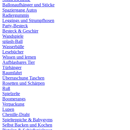
Ballonaufhänger und Stöcke
Spaziergang Autos
Radiergummis
Leggings und Strumpfhosen
Party-Besteck
Besteck & Geschirr
Wandspiele
splash-Ball
Wasserbälle
Lesebücher
Wissen und lernen
Aufblasbares Tier
Türhänger
Raumfahrt
Überraschung Taschen
Rosetten und Schärpen
Ruß
Spielzelte
Boomerangs
Verpackung
Lupen
Chenille-Draht
Spielteppiche & Babygyms
Selbst Backen und Kochen