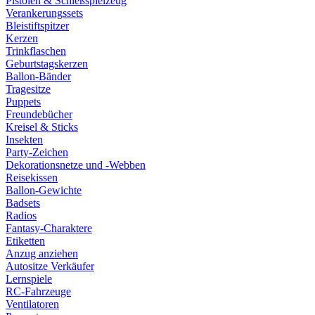
Pistolen & Schießspielzeug
Verankerungssets
Bleistiftspitzer
Kerzen
Trinkflaschen
Geburtstagskerzen
Ballon-Bänder
Tragesitze
Puppets
Freundebücher
Kreisel & Sticks
Insekten
Party-Zeichen
Dekorationsnetze und -Webben
Reisekissen
Ballon-Gewichte
Badsets
Radios
Fantasy-Charaktere
Etiketten
Anzug anziehen
Autositze Verkäufer
Lernspiele
RC-Fahrzeuge
Ventilatoren