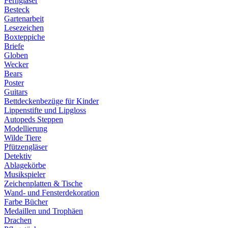
Ferngläser
Besteck
Gartenarbeit
Lesezeichen
Boxteppiche
Briefe
Globen
Wecker
Bears
Poster
Guitars
Bettdeckenbezüge für Kinder
Lippenstifte und Lipgloss
Autopeds Steppen
Modellierung
Wilde Tiere
Pfützengläser
Detektiv
Ablagekörbe
Musikspieler
Zeichenplatten & Tische
Wand- und Fensterdekoration
Farbe Bücher
Medaillen und Trophäen
Drachen