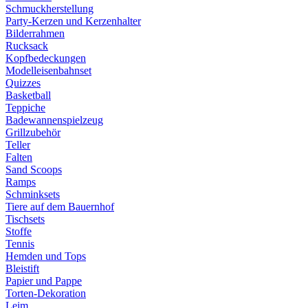
Schmuckherstellung
Party-Kerzen und Kerzenhalter
Bilderrahmen
Rucksack
Kopfbedeckungen
Modelleisenbahnset
Quizzes
Basketball
Teppiche
Badewannenspielzeug
Grillzubehör
Teller
Falten
Sand Scoops
Ramps
Schminksets
Tiere auf dem Bauernhof
Tischsets
Stoffe
Tennis
Hemden und Tops
Bleistift
Papier und Pappe
Torten-Dekoration
Leim