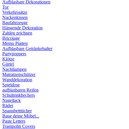
Aufblasbare Dekorationen
Tor
Verkehrssätze
Nackenkissen
Baufahrzeuge
Hängende Dekoration
Zahlen zeichnen
Bricolage
Memo Platten
Aufblasbare Getränkehalter
Partypoppers
Klötze
Gürtel
Nachtlampen
Matratzenschützer
Wanddekoration
Spieldose
aufblasbaren Reifen
Schultrinkbechers
Nagellack
Räder
Spannbetttücher
Baue deine Möbel...
Paste Letters
Trampolin Covers