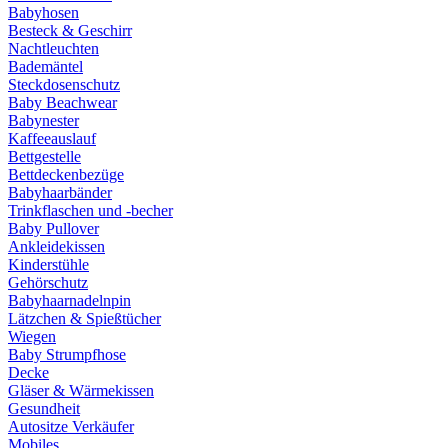
Babyhosen
Besteck & Geschirr
Nachtleuchten
Bademäntel
Steckdosenschutz
Baby Beachwear
Babynester
Kaffeeauslauf
Bettgestelle
Bettdeckenbezüge
Babyhaarbänder
Trinkflaschen und -becher
Baby Pullover
Ankleidekissen
Kinderstühle
Gehörschutz
Babyhaarnadelnpin
Lätzchen & Spießtücher
Wiegen
Baby Strumpfhose
Decke
Gläser & Wärmekissen
Gesundheit
Autositze Verkäufer
Mobiles