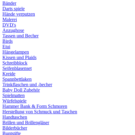
Bänder
Darts spiele
Hände verputzen
Malerei
DVD's
Anzughose
Tassen und Becher
Birds
Etui
Hängelampen
Kissen und Plaids
Schreibblock
Seifenblasenset
Kreide
Spannbettlaken
Trinkflaschen und -becher
Baby Doll Zubehör
Spielmatten
Würfelspiele
Hammer Bank & Form Schmoren
Herstellung von Schmuck und Taschen
Handtaschen
Brillen und Brillengläser
Bilderbücher
Buntstifte