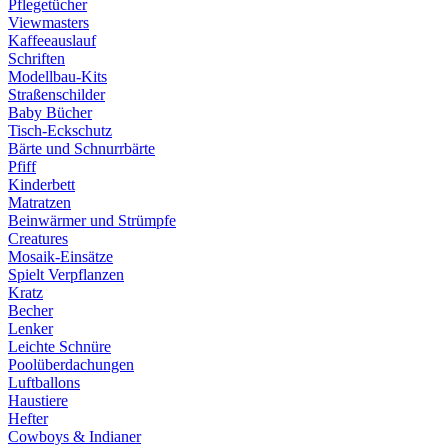
Pflegetücher
Viewmasters
Kaffeeauslauf
Schriften
Modellbau-Kits
Straßenschilder
Baby Bücher
Tisch-Eckschutz
Bärte und Schnurrbärte
Pfiff
Kinderbett
Matratzen
Beinwärmer und Strümpfe
Creatures
Mosaik-Einsätze
Spielt Verpflanzen
Kratz
Becher
Lenker
Leichte Schnüre
Poolüberdachungen
Luftballons
Haustiere
Hefter
Cowboys & Indianer