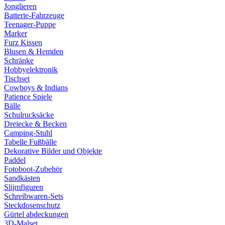
Jonglieren
Batterie-Fahrzeuge
Teenager-Puppe
Marker
Furz Kissen
Blusen & Hemden
Schränke
Hobbyelektronik
Tischset
Cowboys & Indians
Patience Spiele
Bälle
Schulrucksäcke
Dreiecke & Becken
Camping-Stuhl
Tabelle Fußbälle
Dekorative Bilder und Objekte
Paddel
Fotoboot-Zubehör
Sandkästen
Slijmfiguren
Schreibwaren-Sets
Steckdosenschutz
Gürtel abdeckungen
3D-Malset