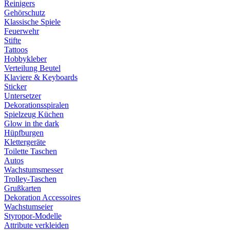
Reinigers
Gehörschutz
Klassische Spiele
Feuerwehr
Stifte
Tattoos
Hobbykleber
Verteilung Beutel
Klaviere & Keyboards
Sticker
Untersetzer
Dekorationsspiralen
Spielzeug Küchen
Glow in the dark
Hüpfburgen
Klettergeräte
Toilette Taschen
Autos
Wachstumsmesser
Trolley-Taschen
Grußkarten
Dekoration Accessoires
Wachstumseier
Styropor-Modelle
Attribute verkleiden