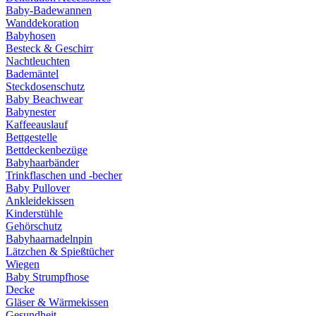
Baby-Badewannen
Wanddekoration
Babyhosen
Besteck & Geschirr
Nachtleuchten
Bademäntel
Steckdosenschutz
Baby Beachwear
Babynester
Kaffeeauslauf
Bettgestelle
Bettdeckenbezüge
Babyhaarbänder
Trinkflaschen und -becher
Baby Pullover
Ankleidekissen
Kinderstühle
Gehörschutz
Babyhaarnadelnpin
Lätzchen & Spießtücher
Wiegen
Baby Strumpfhose
Decke
Gläser & Wärmekissen
Gesundheit