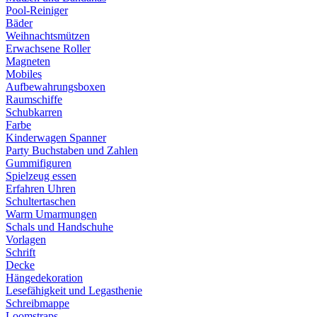
Pool-Reiniger
Bäder
Weihnachtsmützen
Erwachsene Roller
Magneten
Mobiles
Aufbewahrungsboxen
Raumschiffe
Schubkarren
Farbe
Kinderwagen Spanner
Party Buchstaben und Zahlen
Gummifiguren
Spielzeug essen
Erfahren Uhren
Schultertaschen
Warm Umarmungen
Schals und Handschuhe
Vorlagen
Schrift
Decke
Hängedekoration
Lesefähigkeit und Legasthenie
Schreibmappe
Loomstraps