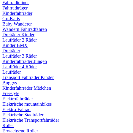
Fahrradtrainer
Fahrradträger
Kinderfahrräder
Go-Karts
Baby Wanderer
Wandern Fahrradfahren
Dreiräder Kinder
Laufräder 2 Räder
Kinder BMX
Dreiräder
Laufräder 3 Räder
Kinderfahrräder Jungen
Laufräder 4 Räder
Laufräder
Transport Fahrräder Kinder
Buggys
Kinderfahrräder Mädchen
Freestyle
Elektrofahrräder
Elektrische mountainbikes
Elektro-Faltrad
Elektrische Stadträder
Elektrische Transportfahrräder
Roller
Erwachsene Roller