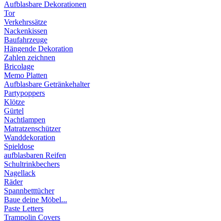
Aufblasbare Dekorationen
Tor
Verkehrssätze
Nackenkissen
Baufahrzeuge
Hängende Dekoration
Zahlen zeichnen
Bricolage
Memo Platten
Aufblasbare Getränkehalter
Partypoppers
Klötze
Gürtel
Nachtlampen
Matratzenschützer
Wanddekoration
Spieldose
aufblasbaren Reifen
Schultrinkbechers
Nagellack
Räder
Spannbetttücher
Baue deine Möbel...
Paste Letters
Trampolin Covers