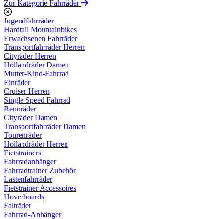
Zur Kategorie Fahrräder
Jugendfahrräder
Hardtail Mountainbikes
Erwachsenen Fahrräder
Transportfahrräder Herren
Cityräder Herren
Hollandräder Damen
Mutter-Kind-Fahrrad
Einräder
Cruiser Herren
Single Speed Fahrrad
Rennräder
Cityräder Damen
Transportfahrräder Damen
Tourenräder
Hollandräder Herren
Fietstrainers
Fahrradanhänger
Fahrradtrainer Zubehör
Lastenfahrräder
Fietstrainer Accessoires
Hoverboards
Falträder
Fahrrad-Anhänger