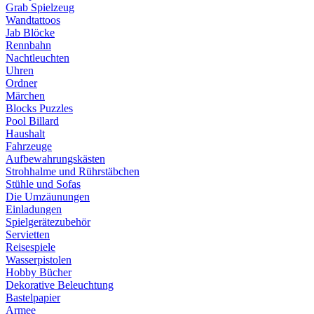
Grab Spielzeug
Wandtattoos
Jab Blöcke
Rennbahn
Nachtleuchten
Uhren
Ordner
Märchen
Blocks Puzzles
Pool Billard
Haushalt
Fahrzeuge
Aufbewahrungskästen
Strohhalme und Rührstäbchen
Stühle und Sofas
Die Umzäunungen
Einladungen
Spielgerätezubehör
Servietten
Reisespiele
Wasserpistolen
Hobby Bücher
Dekorative Beleuchtung
Bastelpapier
Armee