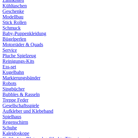
Zahnkisten
Kühltaschen
Geschenke
Modellbau
Stick Rollen
Schmuck
Baby-Puppenkleidung
Bügelperlen
Motorräder & Quads
Service
Pluche Spielzeug
Reinigungs-Kits
Ess-set
Kugelbahn
Markierungsbänder
Robots
Singbücher
Bubbles & Rasseln
Treppe Feder
Gesellschaftsspiele
Aufkleber und Klebeband
Spielhaus
Regenschirm
Schuhe
Kaleidoskope