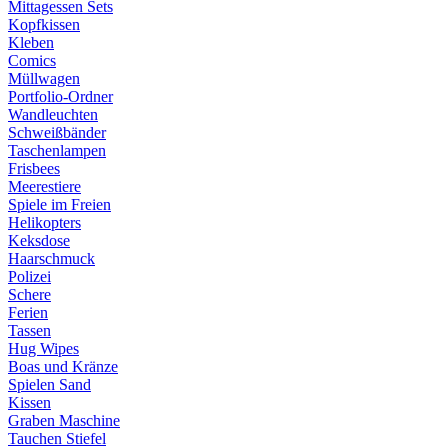
Mittagessen Sets
Kopfkissen
Kleben
Comics
Müllwagen
Portfolio-Ordner
Wandleuchten
Schweißbänder
Taschenlampen
Frisbees
Meerestiere
Spiele im Freien
Helikopters
Keksdose
Haarschmuck
Polizei
Schere
Ferien
Tassen
Hug Wipes
Boas und Kränze
Spielen Sand
Kissen
Graben Maschine
Tauchen Stiefel