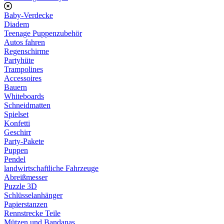
Baby-Verdecke
Diadem
Teenage Puppenzubehör
Autos fahren
Regenschirme
Partyhüte
Trampolines
Accessoires
Bauern
Whiteboards
Schneidmatten
Spielset
Konfetti
Geschirr
Party-Pakete
Puppen
Pendel
landwirtschaftliche Fahrzeuge
Abreißmesser
Puzzle 3D
Schlüsselanhänger
Papierstanzen
Rennstrecke Teile
Mützen und Bandanas