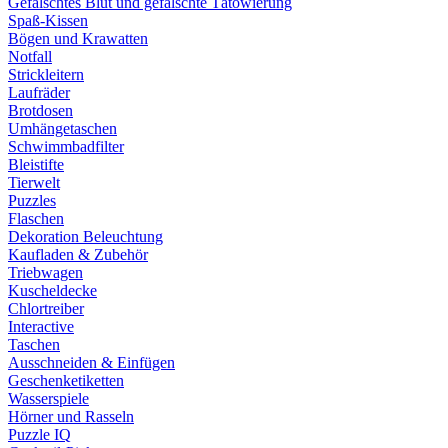
Gefälschtes Blut und gefälschte Tätowierung
Spaß-Kissen
Bögen und Krawatten
Notfall
Strickleitern
Laufräder
Brotdosen
Umhängetaschen
Schwimmbadfilter
Bleistifte
Tierwelt
Puzzles
Flaschen
Dekoration Beleuchtung
Kaufladen & Zubehör
Triebwagen
Kuscheldecke
Chlortreiber
Interactive
Taschen
Ausschneiden & Einfügen
Geschenketiketten
Wasserspiele
Hörner und Rasseln
Puzzle IQ