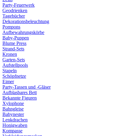
Party-Feuerwerk
Geodrienken
Tagebücher
Dekorationsbeleuchtung
Pompons
Aufbewahrungskörbe
Baby-Puppen
Blume Press
Strand-Sets
Kronen
Garten-Sets
Aufstellpools
Stapeln
Schöpfnetze
Eimer
Party-Tassen und -Gläser
Aufblasbares Bett
Bekannte Figuren
Xylophone
Bahngleise
Babynester
Lenkdrachen
Honigwaben
Kompasse