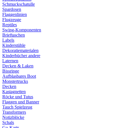
Schmuckschatulle
Spardosen
Flaggenlinien
Flugzeuge
Reptiles
Swing-Komponenten
Brieftaschen
Labels
Kinderstühle
Dekoratiematerialen
Kinderbücher andere
Laternen
Decken & Laken
Bissringe
Aufblasbares Boot
Monstertrucks
Decken
Kastagnetten
Röcke und Tutus
Flaggen und Banner
Tauch Spielzeug
Transformers
Notizblöcke
Schals
Go-Karts