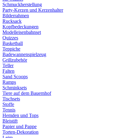
Schmuckherstellung
Party-Kerzen und Kerzenhalter
Bilderrahmen
Rucksack
Kopfbedeckungen
Modelleisenbahnset
Quizzes
Basketball
Teppiche
Badewannenspielzeug
Grillzubehör
Teller
Falten
Sand Scoops
Ramps
Schminksets
Tiere auf dem Bauernhof
Tischsets
Stoffe
Tennis
Hemden und Tops
Bleistift
Papier und Pappe
Torten-Dekoration
Leim