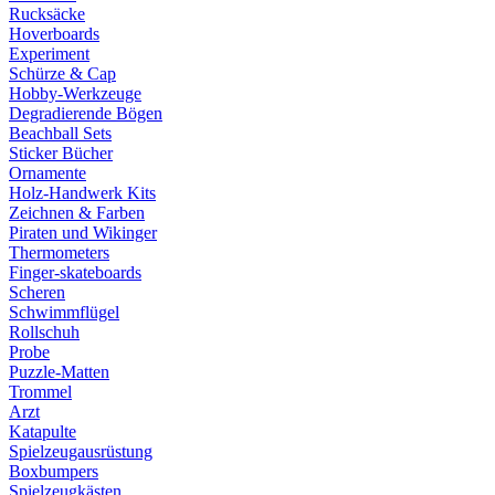
Rucksäcke
Hoverboards
Experiment
Schürze & Cap
Hobby-Werkzeuge
Degradierende Bögen
Beachball Sets
Sticker Bücher
Ornamente
Holz-Handwerk Kits
Zeichnen & Farben
Piraten und Wikinger
Thermometers
Finger-skateboards
Scheren
Schwimmflügel
Rollschuh
Probe
Puzzle-Matten
Trommel
Arzt
Katapulte
Spielzeugausrüstung
Boxbumpers
Spielzeugkästen