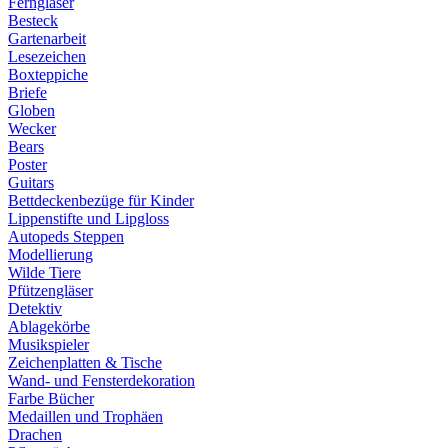
Ferngläser
Besteck
Gartenarbeit
Lesezeichen
Boxteppiche
Briefe
Globen
Wecker
Bears
Poster
Guitars
Bettdeckenbezüge für Kinder
Lippenstifte und Lipgloss
Autopeds Steppen
Modellierung
Wilde Tiere
Pfützengläser
Detektiv
Ablagekörbe
Musikspieler
Zeichenplatten & Tische
Wand- und Fensterdekoration
Farbe Bücher
Medaillen und Trophäen
Drachen