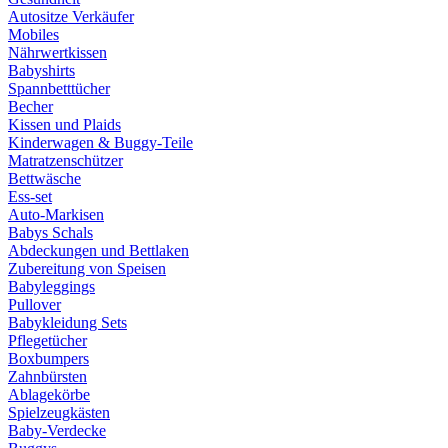
Autositze Verkäufer
Mobiles
Nährwertkissen
Babyshirts
Spannbetttücher
Becher
Kissen und Plaids
Kinderwagen & Buggy-Teile
Matratzenschützer
Bettwäsche
Ess-set
Auto-Markisen
Babys Schals
Abdeckungen und Bettlaken
Zubereitung von Speisen
Babyleggings
Pullover
Babykleidung Sets
Pflegetücher
Boxbumpers
Zahnbürsten
Ablagekörbe
Spielzeugkästen
Baby-Verdecke