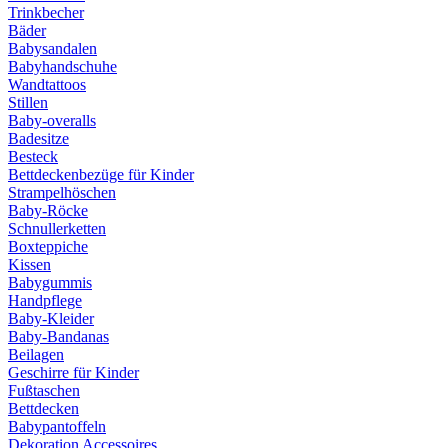
Trinkbecher
Bäder
Babysandalen
Babyhandschuhe
Wandtattoos
Stillen
Baby-overalls
Badesitze
Besteck
Bettdeckenbezüge für Kinder
Strampelhöschen
Baby-Röcke
Schnullerketten
Boxteppiche
Kissen
Babygummis
Handpflege
Baby-Kleider
Baby-Bandanas
Beilagen
Geschirre für Kinder
Fußtaschen
Bettdecken
Babypantoffeln
Dekoration Accessoires