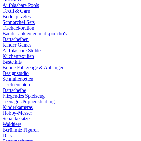
Aufblasbare Pools
Textil & Garn
Bodenpuzzles
Schnorchel-Sets
Tischdekoration
Bänder ankleiden und -poncho's
Dartscheiben
Kinder Games
Aufblasbare Stühle
Küchentextilien
Bastelkits
Bühne Fahrzeuge & Anhänger
Designstudio
Schnullerketten
Tischleuchten
Dartscheibe
Fliegendes Spielzeug
Teenager-Puppenkleidung
Kinderkameras
Hobby-Messer
Schaukelsitze
Waldtiere
Berühmte Figuren
Dias