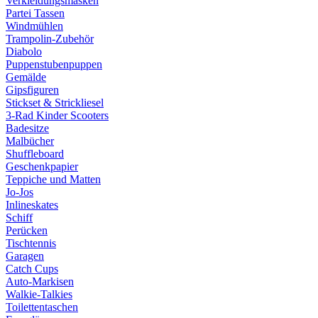
Verkleidungsmasken
Partei Tassen
Windmühlen
Trampolin-Zubehör
Diabolo
Puppenstubenpuppen
Gemälde
Gipsfiguren
Stickset & Strickliesel
3-Rad Kinder Scooters
Badesitze
Malbücher
Shuffleboard
Geschenkpapier
Teppiche und Matten
Jo-Jos
Inlineskates
Schiff
Perücken
Tischtennis
Garagen
Catch Cups
Auto-Markisen
Walkie-Talkies
Toilettentaschen