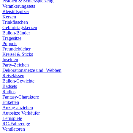
Pistolen & Schießspielzeug
Verankerungssets
Bleistiftspitzer
Kerzen
Trinkflaschen
Geburtstagskerzen
Ballon-Bänder
Tragesitze
Puppets
Freundebücher
Kreisel & Sticks
Insekten
Party-Zeichen
Dekorationsnetze und -Webben
Reisekissen
Ballon-Gewichte
Badsets
Radios
Fantasy-Charaktere
Etiketten
Anzug anziehen
Autositze Verkäufer
Lernspiele
RC-Fahrzeuge
Ventilatoren