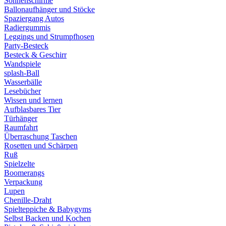
Sonnenschirme
Ballonaufhänger und Stöcke
Spaziergang Autos
Radiergummis
Leggings und Strumpfhosen
Party-Besteck
Besteck & Geschirr
Wandspiele
splash-Ball
Wasserbälle
Lesebücher
Wissen und lernen
Aufblasbares Tier
Türhänger
Raumfahrt
Überraschung Taschen
Rosetten und Schärpen
Ruß
Spielzelte
Boomerangs
Verpackung
Lupen
Chenille-Draht
Spielteppiche & Babygyms
Selbst Backen und Kochen