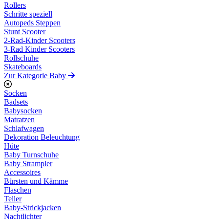
Rollers
Schritte speziell
Autopeds Steppen
Stunt Scooter
2-Rad-Kinder Scooters
3-Rad Kinder Scooters
Rollschuhe
Skateboards
Zur Kategorie Baby
Socken
Badsets
Babysocken
Matratzen
Schlafwagen
Dekoration Beleuchtung
Hüte
Baby Turnschuhe
Baby Strampler
Accessoires
Bürsten und Kämme
Flaschen
Teller
Baby-Strickjacken
Nachtlichter