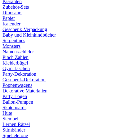
Passanten
Zubehör-Sets
Dinosaurs
Papier
Kalender
Geschenk-Verpackung
Baby und Kleinkindbücher
Serpentines
Monsters
Namensschilder
Pinch Zahlen
Kleiderbügel
Gym Taschen
Party-Dekoration
Geschenk-Dekoration
Poppenwagens
Dekorative Materialien
Party-Logen
Ballon-Pumpen
Skateboards
Hüte
Stempel
Lernen Rätsel
Stirnbänder
Spieltelefone