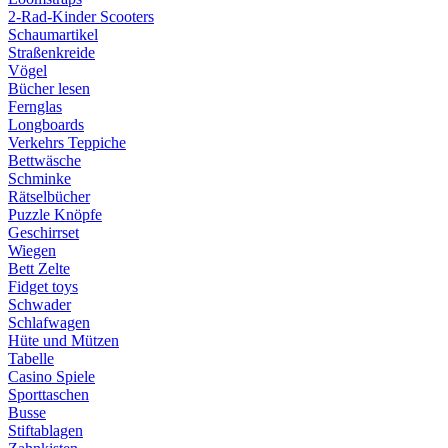
2-Rad-Kinder Scooters
Schaumartikel
Straßenkreide
Vögel
Bücher lesen
Fernglas
Longboards
Verkehrs Teppiche
Bettwäsche
Schminke
Rätselbücher
Puzzle Knöpfe
Geschirrset
Wiegen
Bett Zelte
Fidget toys
Schwader
Schlafwagen
Hüte und Mützen
Tabelle
Casino Spiele
Sporttaschen
Busse
Stiftablagen