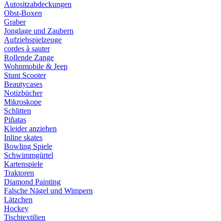
Autositzabdeckungen
Obst-Boxen
Graber
Jonglage und Zaubern
Aufziehspielzeuge
cordes à sauter
Rollende Zange
Wohnmobile & Jeep
Stunt Scooter
Beautycases
Notizbücher
Mikroskope
Schlitten
Piñatas
Kleider anziehen
Inline skates
Bowling Spiele
Schwimmgürtel
Kartenspiele
Traktoren
Diamond Painting
Falsche Nägel und Wimpern
Lätzchen
Hockey
Tischtextilien