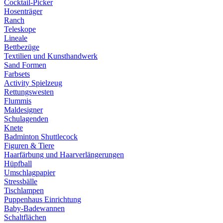
Cocktail-Picker
Hosenträger
Ranch
Teleskope
Lineale
Bettbezüge
Textilien und Kunsthandwerk
Sand Formen
Farbsets
Activity Spielzeug
Rettungswesten
Flummis
Maldesigner
Schulagenden
Knete
Badminton Shuttlecock
Figuren & Tiere
Haarfärbung und Haarverlängerungen
Hüpfball
Umschlagpapier
Stressbälle
Tischlampen
Puppenhaus Einrichtung
Baby-Badewannen
Schaltflächen