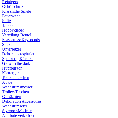
Reinigers
Gehörschutz
Klassische Spiele
Feuerwehr
Stifte
Tattoos
Hobbykleber
Verteilung Beutel
Klaviere & Keyboards
Sticker
Untersetzer
Dekorationsspiralen
Spielzeug Küchen
Glow in the dark
Hüpfburgen
Klettergeräte
Toilette Taschen
Autos
Wachstumsmesser
Trolley-Taschen
Grußkarten
Dekoration Accessoires
Wachstumseier
Styropor-Modelle
Attribute verkleiden