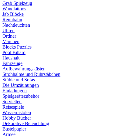
Grab Spielzeug
Wandtattoos
Jab Blöcke
Rennbahn
Nachtleuchten
Uhren
Ordner
Märchen
Blocks Puzzles
Pool Billard
Haushalt
Fahrzeuge
Aufbewahrungskästen
Strohhalme und Rührstäbchen
Stühle und Sofas
Die Umzäunungen
Einladungen
Spielgerätezubehör
Servietten
Reisespiele
Wasserpistolen
Hobby Bücher
Dekorative Beleuchtung
Bastelpapier
Armee