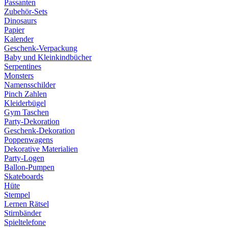
Passanten
Zubehör-Sets
Dinosaurs
Papier
Kalender
Geschenk-Verpackung
Baby und Kleinkindbücher
Serpentines
Monsters
Namensschilder
Pinch Zahlen
Kleiderbügel
Gym Taschen
Party-Dekoration
Geschenk-Dekoration
Poppenwagens
Dekorative Materialien
Party-Logen
Ballon-Pumpen
Skateboards
Hüte
Stempel
Lernen Rätsel
Stirnbänder
Spieltelefone