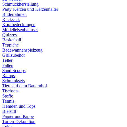
Schmuckherstellung
Party-Kerzen und Kerzenhalter
Bilderrahmen
Rucksack
Kopfbedeckungen
Modelleisenbahnset
Quizzes
Basketball
Teppiche
Badewannenspielzeug
Grillzubehör
Teller
Falten
Sand Scoops
Ramps
Schminksets
Tiere auf dem Bauernhof
Tischsets
Stoffe
Tennis
Hemden und Tops
Bleistift
Papier und Pappe
Torten-Dekoration
Leim