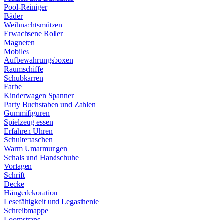
Pool-Reiniger
Bäder
Weihnachtsmützen
Erwachsene Roller
Magneten
Mobiles
Aufbewahrungsboxen
Raumschiffe
Schubkarren
Farbe
Kinderwagen Spanner
Party Buchstaben und Zahlen
Gummifiguren
Spielzeug essen
Erfahren Uhren
Schultertaschen
Warm Umarmungen
Schals und Handschuhe
Vorlagen
Schrift
Decke
Hängedekoration
Lesefähigkeit und Legasthenie
Schreibmappe
Loomstraps