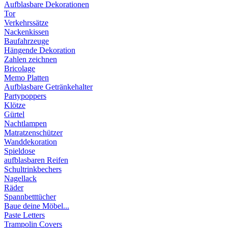
Aufblasbare Dekorationen
Tor
Verkehrssätze
Nackenkissen
Baufahrzeuge
Hängende Dekoration
Zahlen zeichnen
Bricolage
Memo Platten
Aufblasbare Getränkehalter
Partypoppers
Klötze
Gürtel
Nachtlampen
Matratzenschützer
Wanddekoration
Spieldose
aufblasbaren Reifen
Schultrinkbechers
Nagellack
Räder
Spannbetttücher
Baue deine Möbel...
Paste Letters
Trampolin Covers