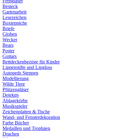
Ferngläser
Besteck
Gartenarbeit
Lesezeichen
Boxteppiche
Briefe
Globen
Wecker
Bears
Poster
Guitars
Bettdeckenbezüge für Kinder
Lippenstifte und Lipgloss
Autopeds Steppen
Modellierung
Wilde Tiere
Pfützengläser
Detektiv
Ablagekörbe
Musikspieler
Zeichenplatten & Tische
Wand- und Fensterdekoration
Farbe Bücher
Medaillen und Trophäen
Drachen