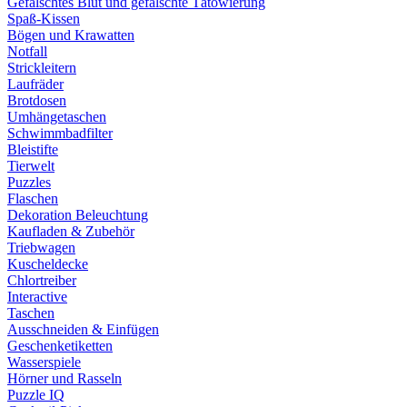
Gefälschtes Blut und gefälschte Tätowierung
Spaß-Kissen
Bögen und Krawatten
Notfall
Strickleitern
Laufräder
Brotdosen
Umhängetaschen
Schwimmbadfilter
Bleistifte
Tierwelt
Puzzles
Flaschen
Dekoration Beleuchtung
Kaufladen & Zubehör
Triebwagen
Kuscheldecke
Chlortreiber
Interactive
Taschen
Ausschneiden & Einfügen
Geschenketiketten
Wasserspiele
Hörner und Rasseln
Puzzle IQ