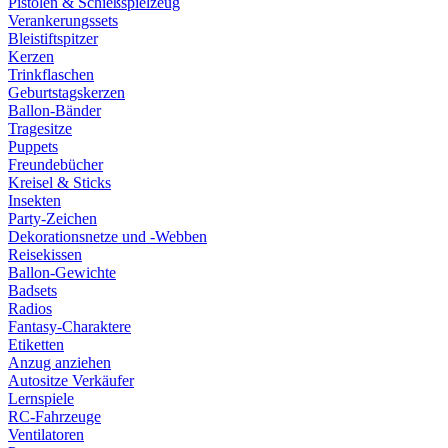
Pistolen & Schießspielzeug
Verankerungssets
Bleistiftspitzer
Kerzen
Trinkflaschen
Geburtstagskerzen
Ballon-Bänder
Tragesitze
Puppets
Freundebücher
Kreisel & Sticks
Insekten
Party-Zeichen
Dekorationsnetze und -Webben
Reisekissen
Ballon-Gewichte
Badsets
Radios
Fantasy-Charaktere
Etiketten
Anzug anziehen
Autositze Verkäufer
Lernspiele
RC-Fahrzeuge
Ventilatoren