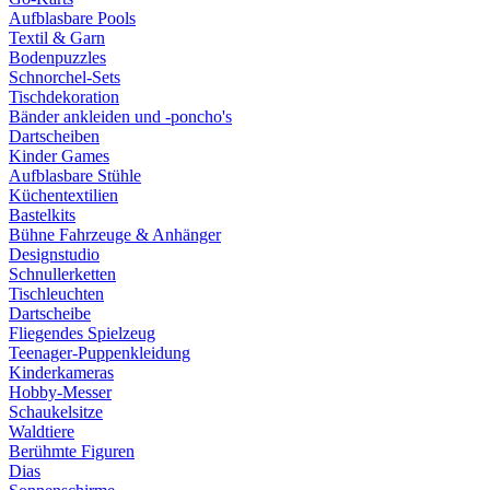
Aufblasbare Pools
Textil & Garn
Bodenpuzzles
Schnorchel-Sets
Tischdekoration
Bänder ankleiden und -poncho's
Dartscheiben
Kinder Games
Aufblasbare Stühle
Küchentextilien
Bastelkits
Bühne Fahrzeuge & Anhänger
Designstudio
Schnullerketten
Tischleuchten
Dartscheibe
Fliegendes Spielzeug
Teenager-Puppenkleidung
Kinderkameras
Hobby-Messer
Schaukelsitze
Waldtiere
Berühmte Figuren
Dias