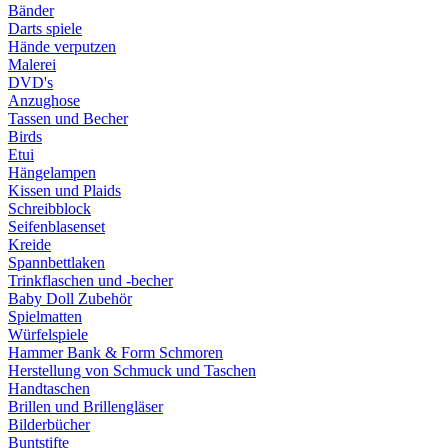
Bänder
Darts spiele
Hände verputzen
Malerei
DVD's
Anzughose
Tassen und Becher
Birds
Etui
Hängelampen
Kissen und Plaids
Schreibblock
Seifenblasenset
Kreide
Spannbettlaken
Trinkflaschen und -becher
Baby Doll Zubehör
Spielmatten
Würfelspiele
Hammer Bank & Form Schmoren
Herstellung von Schmuck und Taschen
Handtaschen
Brillen und Brillengläser
Bilderbücher
Buntstifte