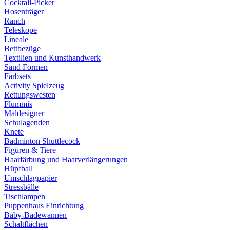
Cocktail-Picker
Hosenträger
Ranch
Teleskope
Lineale
Bettbezüge
Textilien und Kunsthandwerk
Sand Formen
Farbsets
Activity Spielzeug
Rettungswesten
Flummis
Maldesigner
Schulagenden
Knete
Badminton Shuttlecock
Figuren & Tiere
Haarfärbung und Haarverlängerungen
Hüpfball
Umschlagpapier
Stressbälle
Tischlampen
Puppenhaus Einrichtung
Baby-Badewannen
Schaltflächen