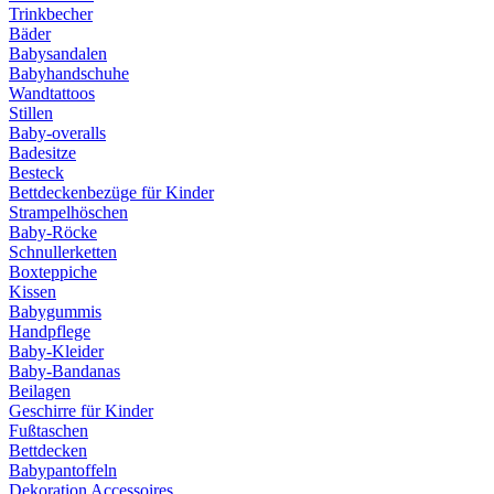
Trinkbecher
Bäder
Babysandalen
Babyhandschuhe
Wandtattoos
Stillen
Baby-overalls
Badesitze
Besteck
Bettdeckenbezüge für Kinder
Strampelhöschen
Baby-Röcke
Schnullerketten
Boxteppiche
Kissen
Babygummis
Handpflege
Baby-Kleider
Baby-Bandanas
Beilagen
Geschirre für Kinder
Fußtaschen
Bettdecken
Babypantoffeln
Dekoration Accessoires