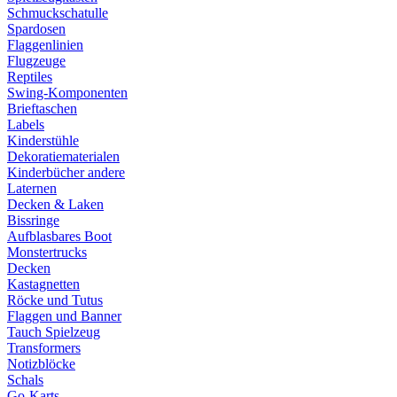
Schmuckschatulle
Spardosen
Flaggenlinien
Flugzeuge
Reptiles
Swing-Komponenten
Brieftaschen
Labels
Kinderstühle
Dekoratiematerialen
Kinderbücher andere
Laternen
Decken & Laken
Bissringe
Aufblasbares Boot
Monstertrucks
Decken
Kastagnetten
Röcke und Tutus
Flaggen und Banner
Tauch Spielzeug
Transformers
Notizblöcke
Schals
Go-Karts