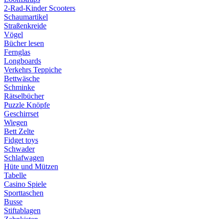
2-Rad-Kinder Scooters
Schaumartikel
Straßenkreide
Vögel
Bücher lesen
Fernglas
Longboards
Verkehrs Teppiche
Bettwäsche
Schminke
Rätselbücher
Puzzle Knöpfe
Geschirrset
Wiegen
Bett Zelte
Fidget toys
Schwader
Schlafwagen
Hüte und Mützen
Tabelle
Casino Spiele
Sporttaschen
Busse
Stiftablagen