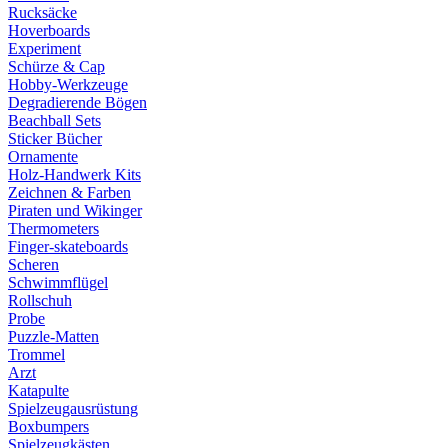
Rucksäcke
Hoverboards
Experiment
Schürze & Cap
Hobby-Werkzeuge
Degradierende Bögen
Beachball Sets
Sticker Bücher
Ornamente
Holz-Handwerk Kits
Zeichnen & Farben
Piraten und Wikinger
Thermometers
Finger-skateboards
Scheren
Schwimmflügel
Rollschuh
Probe
Puzzle-Matten
Trommel
Arzt
Katapulte
Spielzeugausrüstung
Boxbumpers
Spielzeugkästen