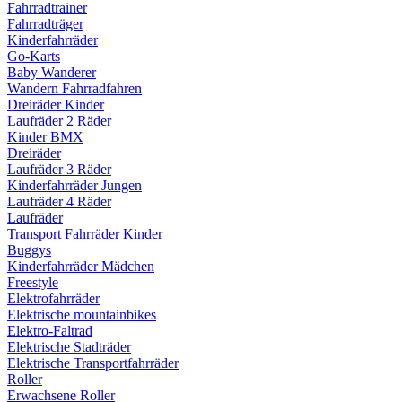
Fahrradtrainer
Fahrradträger
Kinderfahrräder
Go-Karts
Baby Wanderer
Wandern Fahrradfahren
Dreiräder Kinder
Laufräder 2 Räder
Kinder BMX
Dreiräder
Laufräder 3 Räder
Kinderfahrräder Jungen
Laufräder 4 Räder
Laufräder
Transport Fahrräder Kinder
Buggys
Kinderfahrräder Mädchen
Freestyle
Elektrofahrräder
Elektrische mountainbikes
Elektro-Faltrad
Elektrische Stadträder
Elektrische Transportfahrräder
Roller
Erwachsene Roller