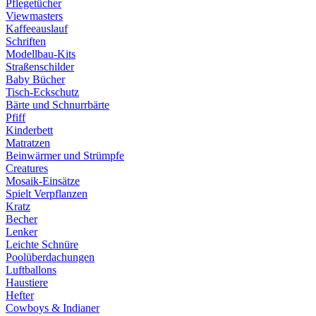
Pflegetücher
Viewmasters
Kaffeeauslauf
Schriften
Modellbau-Kits
Straßenschilder
Baby Bücher
Tisch-Eckschutz
Bärte und Schnurrbärte
Pfiff
Kinderbett
Matratzen
Beinwärmer und Strümpfe
Creatures
Mosaik-Einsätze
Spielt Verpflanzen
Kratz
Becher
Lenker
Leichte Schnüre
Poolüberdachungen
Luftballons
Haustiere
Hefter
Cowboys & Indianer