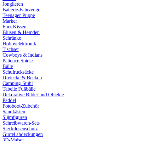
Jonglieren
Batterie-Fahrzeuge
Teenager-Puppe
Marker
Furz Kissen
Blusen & Hemden
Schränke
Hobbyelektronik
Tischset
Cowboys & Indians
Patience Spiele
Bälle
Schulrucksäcke
Dreiecke & Becken
Camping-Stuhl
Tabelle Fußbälle
Dekorative Bilder und Objekte
Paddel
Fotoboot-Zubehör
Sandkästen
Slijmfiguren
Schreibwaren-Sets
Steckdosenschutz
Gürtel abdeckungen
3D-Malset