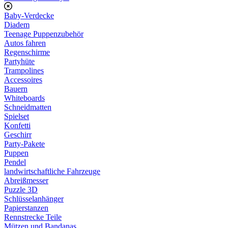
Baby-Verdecke
Diadem
Teenage Puppenzubehör
Autos fahren
Regenschirme
Partyhüte
Trampolines
Accessoires
Bauern
Whiteboards
Schneidmatten
Spielset
Konfetti
Geschirr
Party-Pakete
Puppen
Pendel
landwirtschaftliche Fahrzeuge
Abreißmesser
Puzzle 3D
Schlüsselanhänger
Papierstanzen
Rennstrecke Teile
Mützen und Bandanas