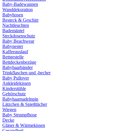
Baby-Badewannen
Wanddekoration
Babyhosen
Besteck & Geschirr
Nachtleuchten
Bademäntel
Steckdosenschutz
Baby Beachwear
Babynester
Kaffeeauslauf
Bettgestelle
Bettdeckenbezüge
Babyhaarbänder
Trinkflaschen und -becher
Baby Pullover
Ankleidekissen
Kinderstühle
Gehörschutz
Babyhaarnadelnpin
Lätzchen & Spießtücher
Wiegen
Baby Strumpfhose
Decke
Gläser & Wärmekissen
Gesundheit