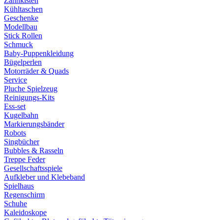
Zahnkisten
Kühltaschen
Geschenke
Modellbau
Stick Rollen
Schmuck
Baby-Puppenkleidung
Bügelperlen
Motorräder & Quads
Service
Pluche Spielzeug
Reinigungs-Kits
Ess-set
Kugelbahn
Markierungsbänder
Robots
Singbücher
Bubbles & Rasseln
Treppe Feder
Gesellschaftsspiele
Aufkleber und Klebeband
Spielhaus
Regenschirm
Schuhe
Kaleidoskope