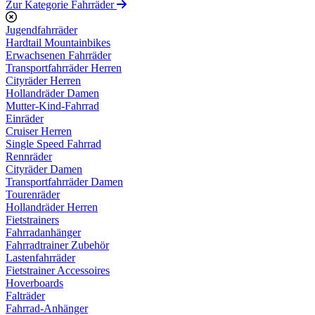
Zur Kategorie Fahrräder
Jugendfahrräder
Hardtail Mountainbikes
Erwachsenen Fahrräder
Transportfahrräder Herren
Cityräder Herren
Hollandräder Damen
Mutter-Kind-Fahrrad
Einräder
Cruiser Herren
Single Speed Fahrrad
Rennräder
Cityräder Damen
Transportfahrräder Damen
Tourenräder
Hollandräder Herren
Fietstrainers
Fahrradanhänger
Fahrradtrainer Zubehör
Lastenfahrräder
Fietstrainer Accessoires
Hoverboards
Falträder
Fahrrad-Anhänger