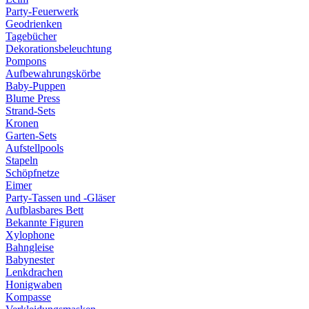
Party-Feuerwerk
Geodrienken
Tagebücher
Dekorationsbeleuchtung
Pompons
Aufbewahrungskörbe
Baby-Puppen
Blume Press
Strand-Sets
Kronen
Garten-Sets
Aufstellpools
Stapeln
Schöpfnetze
Eimer
Party-Tassen und -Gläser
Aufblasbares Bett
Bekannte Figuren
Xylophone
Bahngleise
Babynester
Lenkdrachen
Honigwaben
Kompasse