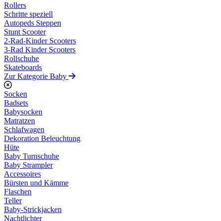
Rollers
Schritte speziell
Autopeds Steppen
Stunt Scooter
2-Rad-Kinder Scooters
3-Rad Kinder Scooters
Rollschuhe
Skateboards
Zur Kategorie Baby
Socken
Badsets
Babysocken
Matratzen
Schlafwagen
Dekoration Beleuchtung
Hüte
Baby Turnschuhe
Baby Strampler
Accessoires
Bürsten und Kämme
Flaschen
Teller
Baby-Strickjacken
Nachtlichter