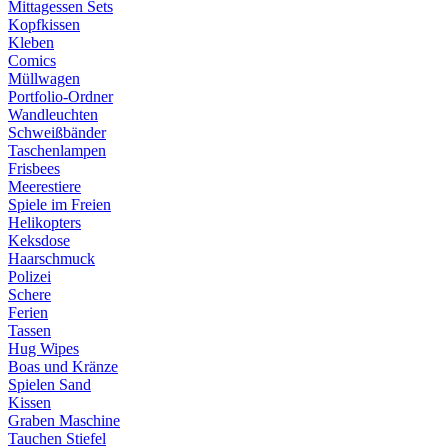
Mittagessen Sets
Kopfkissen
Kleben
Comics
Müllwagen
Portfolio-Ordner
Wandleuchten
Schweißbänder
Taschenlampen
Frisbees
Meerestiere
Spiele im Freien
Helikopters
Keksdose
Haarschmuck
Polizei
Schere
Ferien
Tassen
Hug Wipes
Boas und Kränze
Spielen Sand
Kissen
Graben Maschine
Tauchen Stiefel