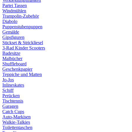
Verkleidungsmasken
Partei Tassen
Windmühlen
Trampolin-Zubehör
Diabolo
Puppenstubenpuppen
Gemälde
Gipsfiguren
Stickset & Strickliesel
3-Rad Kinder Scooters
Badesitze
Malbücher
Shuffleboard
Geschenkpapier
Teppiche und Matten
Jo-Jos
Inlineskates
Schiff
Perücken
Tischtennis
Garagen
Catch Cups
Auto-Markisen
Walkie-Talkies
Toilettentaschen