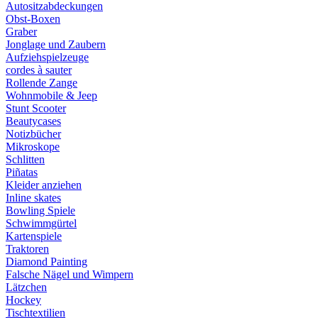
Autositzabdeckungen
Obst-Boxen
Graber
Jonglage und Zaubern
Aufziehspielzeuge
cordes à sauter
Rollende Zange
Wohnmobile & Jeep
Stunt Scooter
Beautycases
Notizbücher
Mikroskope
Schlitten
Piñatas
Kleider anziehen
Inline skates
Bowling Spiele
Schwimmgürtel
Kartenspiele
Traktoren
Diamond Painting
Falsche Nägel und Wimpern
Lätzchen
Hockey
Tischtextilien