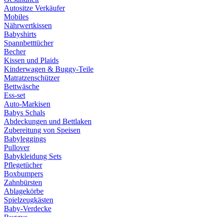
Autositze Verkäufer
Mobiles
Nährwertkissen
Babyshirts
Spannbetttücher
Becher
Kissen und Plaids
Kinderwagen & Buggy-Teile
Matratzenschützer
Bettwäsche
Ess-set
Auto-Markisen
Babys Schals
Abdeckungen und Bettlaken
Zubereitung von Speisen
Babyleggings
Pullover
Babykleidung Sets
Pflegetücher
Boxbumpers
Zahnbürsten
Ablagekörbe
Spielzeugkästen
Baby-Verdecke