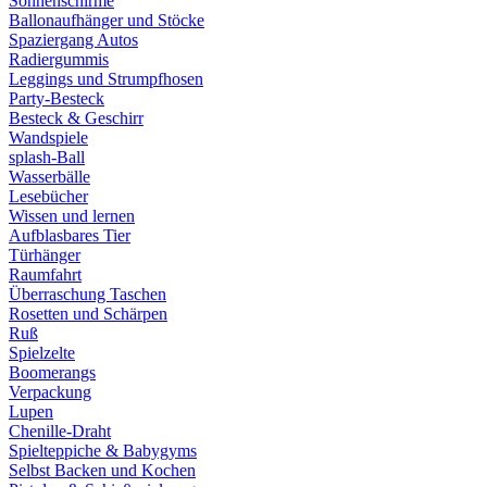
Sonnenschirme
Ballonaufhänger und Stöcke
Spaziergang Autos
Radiergummis
Leggings und Strumpfhosen
Party-Besteck
Besteck & Geschirr
Wandspiele
splash-Ball
Wasserbälle
Lesebücher
Wissen und lernen
Aufblasbares Tier
Türhänger
Raumfahrt
Überraschung Taschen
Rosetten und Schärpen
Ruß
Spielzelte
Boomerangs
Verpackung
Lupen
Chenille-Draht
Spielteppiche & Babygyms
Selbst Backen und Kochen