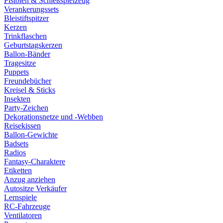
Pistolen & Schießspielzeug
Verankerungssets
Bleistiftspitzer
Kerzen
Trinkflaschen
Geburtstagskerzen
Ballon-Bänder
Tragesitze
Puppets
Freundebücher
Kreisel & Sticks
Insekten
Party-Zeichen
Dekorationsnetze und -Webben
Reisekissen
Ballon-Gewichte
Badsets
Radios
Fantasy-Charaktere
Etiketten
Anzug anziehen
Autositze Verkäufer
Lernspiele
RC-Fahrzeuge
Ventilatoren