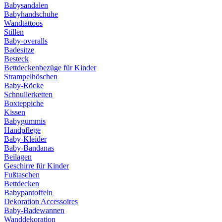
Babysandalen
Babyhandschuhe
Wandtattoos
Stillen
Baby-overalls
Badesitze
Besteck
Bettdeckenbezüge für Kinder
Strampelhöschen
Baby-Röcke
Schnullerketten
Boxteppiche
Kissen
Babygummis
Handpflege
Baby-Kleider
Baby-Bandanas
Beilagen
Geschirre für Kinder
Fußtaschen
Bettdecken
Babypantoffeln
Dekoration Accessoires
Baby-Badewannen
Wanddekoration