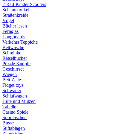
2-Rad-Kinder Scooters
Schaumartikel
Straßenkreide
Vögel
Bücher lesen
Fernglas
Longboards
Verkehrs Teppiche
Bettwäsche
Schminke
Rätselbücher
Puzzle Knöpfe
Geschirrset
Wiegen
Bett Zelte
Fidget toys
Schwader
Schlafwagen
Hüte und Mützen
Tabelle
Casino Spiele
Sporttaschen
Busse
Stiftablagen
Zahnkisten