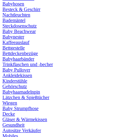
Babyhosen
Besteck & Geschirr
Nachtleuchten
Bademäntel
Steckdosenschutz
Baby Beachwear
Babynester
Kaffeeauslauf
Bettgestelle
Bettdeckenbezüge
Babyhaarbänder
Trinkflaschen und -becher
Baby Pullover
Ankleidekissen
Kinderstühle
Gehörschutz
Babyhaarnadelnpin
Lätzchen & Spießtücher
Wiegen
Baby Strumpfhose
Decke
Gläser & Wärmekissen
Gesundheit
Autositze Verkäufer
Mobiles