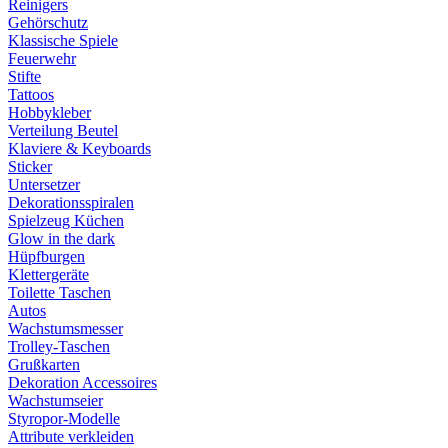
Reinigers
Gehörschutz
Klassische Spiele
Feuerwehr
Stifte
Tattoos
Hobbykleber
Verteilung Beutel
Klaviere & Keyboards
Sticker
Untersetzer
Dekorationsspiralen
Spielzeug Küchen
Glow in the dark
Hüpfburgen
Klettergeräte
Toilette Taschen
Autos
Wachstumsmesser
Trolley-Taschen
Grußkarten
Dekoration Accessoires
Wachstumseier
Styropor-Modelle
Attribute verkleiden