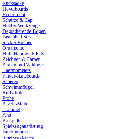
Rucksäcke
Hoverboards
Experiment
Schürze & Cap
Hobby-Werkzeuge
Degradierende Bögen
Beachball Sets
Sticker Bücher
Ornamente
Holz-Handwerk Kits
Zeichnen & Farben
Piraten und Wikinger
Thermometers
Finger-skateboards
Scheren
Schwimmflügel
Rollschuh
Probe
Puzzle-Matten
Trommel
Arzt
Katapulte
Spielzeugausrüstung
Boxbumpers
Spielzeugkästen