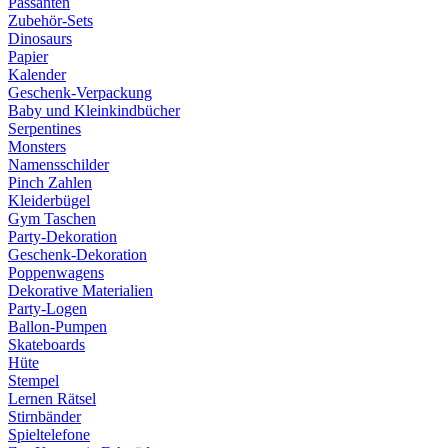
Passanten
Zubehör-Sets
Dinosaurs
Papier
Kalender
Geschenk-Verpackung
Baby und Kleinkindbücher
Serpentines
Monsters
Namensschilder
Pinch Zahlen
Kleiderbügel
Gym Taschen
Party-Dekoration
Geschenk-Dekoration
Poppenwagens
Dekorative Materialien
Party-Logen
Ballon-Pumpen
Skateboards
Hüte
Stempel
Lernen Rätsel
Stirnbänder
Spieltelefone