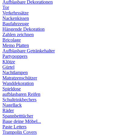
Aufblasbare Dekorationen
Tor
Verkehrssätze
Nackenkissen
Baufahrzeuge
Hängende Dekoration
Zahlen zeichnen
Bricolage
Memo Platten
Aufblasbare Getränkehalter
Partypoppers
Klötze
Gürtel
Nachtlampen
Matratzenschützer
Wanddekoration
Spieldose
aufblasbaren Reifen
Schultrinkbechers
Nagellack
Räder
Spannbetttücher
Baue deine Möbel...
Paste Letters
Trampolin Covers