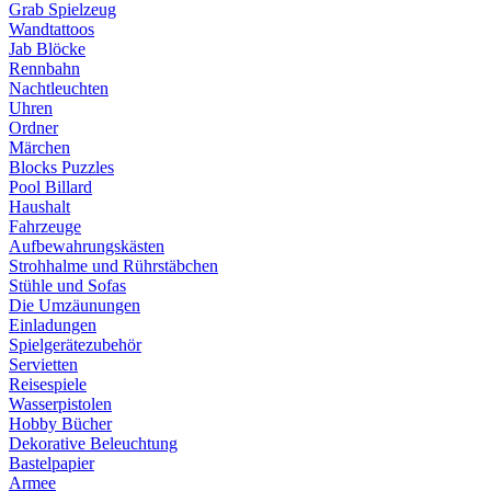
Grab Spielzeug
Wandtattoos
Jab Blöcke
Rennbahn
Nachtleuchten
Uhren
Ordner
Märchen
Blocks Puzzles
Pool Billard
Haushalt
Fahrzeuge
Aufbewahrungskästen
Strohhalme und Rührstäbchen
Stühle und Sofas
Die Umzäunungen
Einladungen
Spielgerätezubehör
Servietten
Reisespiele
Wasserpistolen
Hobby Bücher
Dekorative Beleuchtung
Bastelpapier
Armee