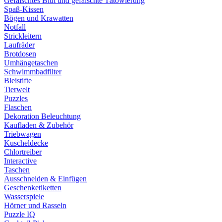
Gefälschtes Blut und gefälschte Tätowierung
Spaß-Kissen
Bögen und Krawatten
Notfall
Strickleitern
Laufräder
Brotdosen
Umhängetaschen
Schwimmbadfilter
Bleistifte
Tierwelt
Puzzles
Flaschen
Dekoration Beleuchtung
Kaufladen & Zubehör
Triebwagen
Kuscheldecke
Chlortreiber
Interactive
Taschen
Ausschneiden & Einfügen
Geschenketiketten
Wasserspiele
Hörner und Rasseln
Puzzle IQ