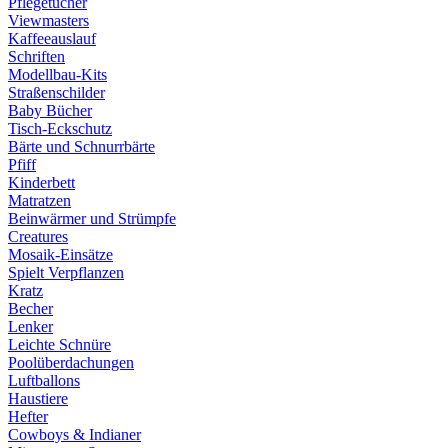
Pflegetücher
Viewmasters
Kaffeeauslauf
Schriften
Modellbau-Kits
Straßenschilder
Baby Bücher
Tisch-Eckschutz
Bärte und Schnurrbärte
Pfiff
Kinderbett
Matratzen
Beinwärmer und Strümpfe
Creatures
Mosaik-Einsätze
Spielt Verpflanzen
Kratz
Becher
Lenker
Leichte Schnüre
Poolüberdachungen
Luftballons
Haustiere
Hefter
Cowboys & Indianer