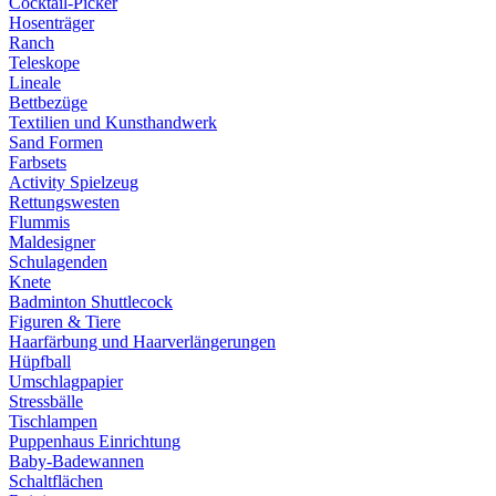
Cocktail-Picker
Hosenträger
Ranch
Teleskope
Lineale
Bettbezüge
Textilien und Kunsthandwerk
Sand Formen
Farbsets
Activity Spielzeug
Rettungswesten
Flummis
Maldesigner
Schulagenden
Knete
Badminton Shuttlecock
Figuren & Tiere
Haarfärbung und Haarverlängerungen
Hüpfball
Umschlagpapier
Stressbälle
Tischlampen
Puppenhaus Einrichtung
Baby-Badewannen
Schaltflächen