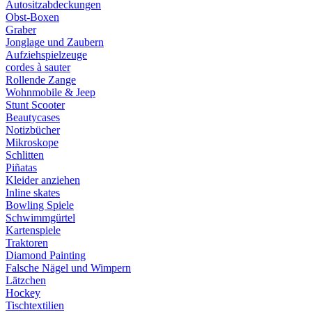
Autositzabdeckungen
Obst-Boxen
Graber
Jonglage und Zaubern
Aufziehspielzeuge
cordes à sauter
Rollende Zange
Wohnmobile & Jeep
Stunt Scooter
Beautycases
Notizbücher
Mikroskope
Schlitten
Piñatas
Kleider anziehen
Inline skates
Bowling Spiele
Schwimmgürtel
Kartenspiele
Traktoren
Diamond Painting
Falsche Nägel und Wimpern
Lätzchen
Hockey
Tischtextilien