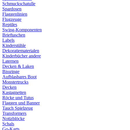
Schmuckschatulle
Spardosen
Flaggenlinien
Flugzeuge
Reptiles
Swing-Komponenten
Brieftaschen
Labels
Kinderstühle
Dekoratiematerialen
Kinderbücher andere
Laternen
Decken & Laken
Bissringe
Aufblasbares Boot
Monstertrucks
Decken
Kastagnetten
Röcke und Tutus
Flaggen und Banner
Tauch Spielzeug
Transformers
Notizblöcke
Schals
Go-Karts