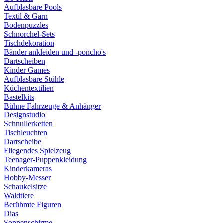
Aufblasbare Pools
Textil & Garn
Bodenpuzzles
Schnorchel-Sets
Tischdekoration
Bänder ankleiden und -poncho's
Dartscheiben
Kinder Games
Aufblasbare Stühle
Küchentextilien
Bastelkits
Bühne Fahrzeuge & Anhänger
Designstudio
Schnullerketten
Tischleuchten
Dartscheibe
Fliegendes Spielzeug
Teenager-Puppenkleidung
Kinderkameras
Hobby-Messer
Schaukelsitze
Waldtiere
Berühmte Figuren
Dias
Sonnenschirme