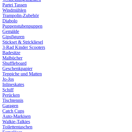
Partei Tassen
Windmühlen
Trampolin-Zubehör
Diabolo
Puppenstubenpuppen
Gemälde
Gipsfiguren
Stickset & Strickliesel
3-Rad Kinder Scooters
Badesitze
Malbücher
Shuffleboard
Geschenkpapier
Teppiche und Matten
Jo-Jos
Inlineskates
Schiff
Perücken
Tischtennis
Garagen
Catch Cups
Auto-Markisen
Walkie-Talkies
Toilettentaschen