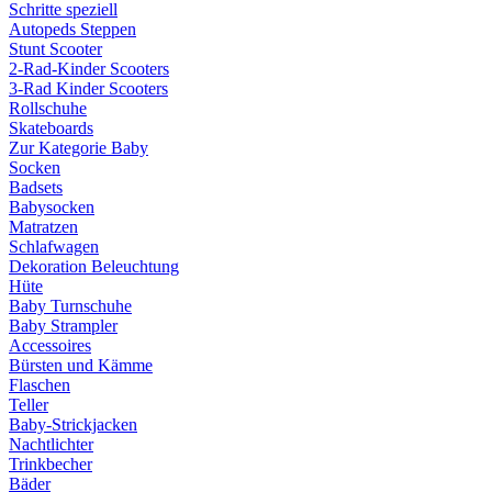
Schritte speziell
Autopeds Steppen
Stunt Scooter
2-Rad-Kinder Scooters
3-Rad Kinder Scooters
Rollschuhe
Skateboards
Zur Kategorie Baby
Socken
Badsets
Babysocken
Matratzen
Schlafwagen
Dekoration Beleuchtung
Hüte
Baby Turnschuhe
Baby Strampler
Accessoires
Bürsten und Kämme
Flaschen
Teller
Baby-Strickjacken
Nachtlichter
Trinkbecher
Bäder