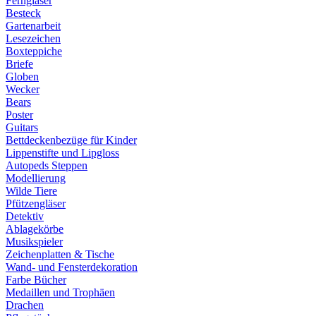
Ferngläser
Besteck
Gartenarbeit
Lesezeichen
Boxteppiche
Briefe
Globen
Wecker
Bears
Poster
Guitars
Bettdeckenbezüge für Kinder
Lippenstifte und Lipgloss
Autopeds Steppen
Modellierung
Wilde Tiere
Pfützengläser
Detektiv
Ablagekörbe
Musikspieler
Zeichenplatten & Tische
Wand- und Fensterdekoration
Farbe Bücher
Medaillen und Trophäen
Drachen