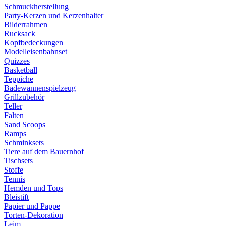
Schmuckherstellung
Party-Kerzen und Kerzenhalter
Bilderrahmen
Rucksack
Kopfbedeckungen
Modelleisenbahnset
Quizzes
Basketball
Teppiche
Badewannenspielzeug
Grillzubehör
Teller
Falten
Sand Scoops
Ramps
Schminksets
Tiere auf dem Bauernhof
Tischsets
Stoffe
Tennis
Hemden und Tops
Bleistift
Papier und Pappe
Torten-Dekoration
Leim