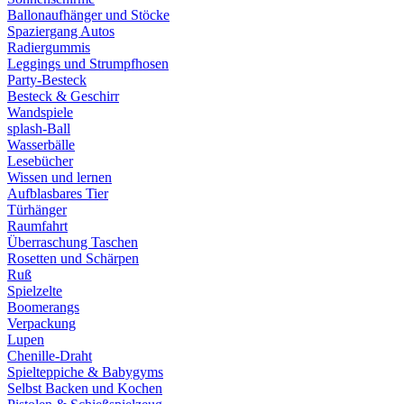
Ballonaufhänger und Stöcke
Spaziergang Autos
Radiergummis
Leggings und Strumpfhosen
Party-Besteck
Besteck & Geschirr
Wandspiele
splash-Ball
Wasserbälle
Lesebücher
Wissen und lernen
Aufblasbares Tier
Türhänger
Raumfahrt
Überraschung Taschen
Rosetten und Schärpen
Ruß
Spielzelte
Boomerangs
Verpackung
Lupen
Chenille-Draht
Spielteppiche & Babygyms
Selbst Backen und Kochen