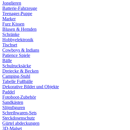
Jonglieren
Batterie-Fahrzeuge
Teenager-Puppe
Marker
Furz Kissen
Blusen & Hemden
Schränke
Hobbyelektronik
Tischset
Cowboys & Indians
Patience Spiele
Bälle
Schulrucksäcke
Dreiecke & Becken
Camping-Stuhl
Tabelle Fußbälle
Dekorative Bilder und Objekte
Paddel
Fotoboot-Zubehör
Sandkästen
Slijmfiguren
Schreibwaren-Sets
Steckdosenschutz
Gürtel abdeckungen
3D-Malset