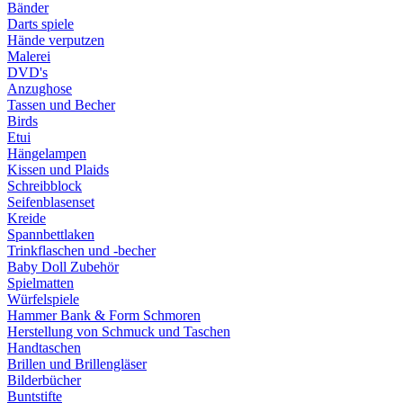
Bänder
Darts spiele
Hände verputzen
Malerei
DVD's
Anzughose
Tassen und Becher
Birds
Etui
Hängelampen
Kissen und Plaids
Schreibblock
Seifenblasenset
Kreide
Spannbettlaken
Trinkflaschen und -becher
Baby Doll Zubehör
Spielmatten
Würfelspiele
Hammer Bank & Form Schmoren
Herstellung von Schmuck und Taschen
Handtaschen
Brillen und Brillengläser
Bilderbücher
Buntstifte