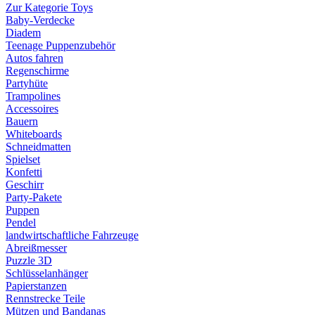
Zur Kategorie Toys
Baby-Verdecke
Diadem
Teenage Puppenzubehör
Autos fahren
Regenschirme
Partyhüte
Trampolines
Accessoires
Bauern
Whiteboards
Schneidmatten
Spielset
Konfetti
Geschirr
Party-Pakete
Puppen
Pendel
landwirtschaftliche Fahrzeuge
Abreißmesser
Puzzle 3D
Schlüsselanhänger
Papierstanzen
Rennstrecke Teile
Mützen und Bandanas