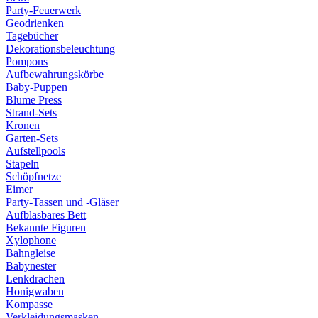
Party-Feuerwerk
Geodrienken
Tagebücher
Dekorationsbeleuchtung
Pompons
Aufbewahrungskörbe
Baby-Puppen
Blume Press
Strand-Sets
Kronen
Garten-Sets
Aufstellpools
Stapeln
Schöpfnetze
Eimer
Party-Tassen und -Gläser
Aufblasbares Bett
Bekannte Figuren
Xylophone
Bahngleise
Babynester
Lenkdrachen
Honigwaben
Kompasse
Verkleidungsmasken