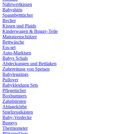
Nährwertkissen
Babyshirts
Spannbetttücher
Becher
Kissen und Plaids
Kinderwagen & Buggy-Teile
Matratzenschützer
Bettwäsche
Ess-set
Auto-Markisen
Babys Schals
Abdeckungen und Bettlaken
Zubereitung von Speisen
Babyleggings
Pullover
Babykleidung Sets
Pflegetücher
Boxbumpers
Zahnbürsten
Ablagekörbe
Spielzeugkästen
Baby-Verdecke
Buggys
Thermometer
Pfützengläser