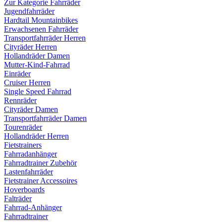
Zur Kategorie Fahrräder
Jugendfahrräder
Hardtail Mountainbikes
Erwachsenen Fahrräder
Transportfahrräder Herren
Cityräder Herren
Hollandräder Damen
Mutter-Kind-Fahrrad
Einräder
Cruiser Herren
Single Speed Fahrrad
Rennräder
Cityräder Damen
Transportfahrräder Damen
Tourenräder
Hollandräder Herren
Fietstrainers
Fahrradanhänger
Fahrradtrainer Zubehör
Lastenfahrräder
Fietstrainer Accessoires
Hoverboards
Falträder
Fahrrad-Anhänger
Fahrradtrainer