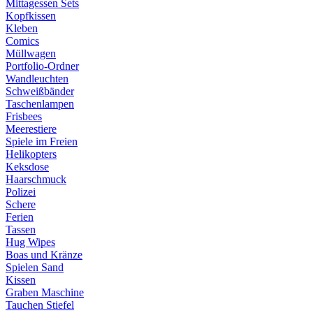
Mittagessen Sets
Kopfkissen
Kleben
Comics
Müllwagen
Portfolio-Ordner
Wandleuchten
Schweißbänder
Taschenlampen
Frisbees
Meerestiere
Spiele im Freien
Helikopters
Keksdose
Haarschmuck
Polizei
Schere
Ferien
Tassen
Hug Wipes
Boas und Kränze
Spielen Sand
Kissen
Graben Maschine
Tauchen Stiefel