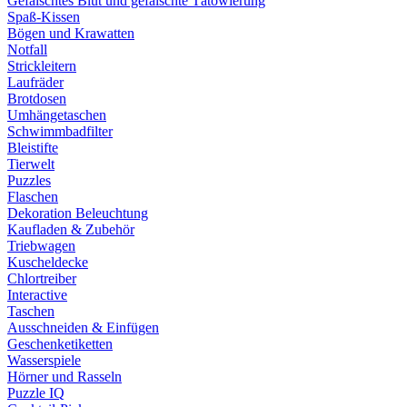
Gefälschtes Blut und gefälschte Tätowierung
Spaß-Kissen
Bögen und Krawatten
Notfall
Strickleitern
Laufräder
Brotdosen
Umhängetaschen
Schwimmbadfilter
Bleistifte
Tierwelt
Puzzles
Flaschen
Dekoration Beleuchtung
Kaufladen & Zubehör
Triebwagen
Kuscheldecke
Chlortreiber
Interactive
Taschen
Ausschneiden & Einfügen
Geschenketiketten
Wasserspiele
Hörner und Rasseln
Puzzle IQ