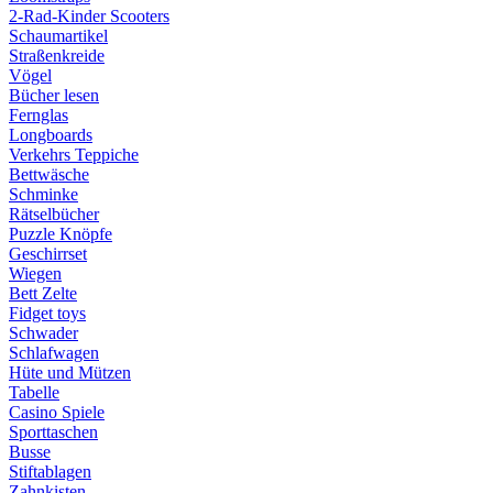
2-Rad-Kinder Scooters
Schaumartikel
Straßenkreide
Vögel
Bücher lesen
Fernglas
Longboards
Verkehrs Teppiche
Bettwäsche
Schminke
Rätselbücher
Puzzle Knöpfe
Geschirrset
Wiegen
Bett Zelte
Fidget toys
Schwader
Schlafwagen
Hüte und Mützen
Tabelle
Casino Spiele
Sporttaschen
Busse
Stiftablagen
Zahnkisten