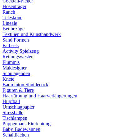
Cocktail-Picker
Hosenträger
Ranch
Teleskope
Lineale
Bettbezüge
Textilien und Kunsthandwerk
Sand Formen
Farbsets
Activity Spielzeug
Rettungswesten
Flummis
Maldesigner
Schulagenden
Knete
Badminton Shuttlecock
Figuren & Tiere
Haarfärbung und Haarverlängerungen
Hüpfball
Umschlagpapier
Stressbälle
Tischlampen
Puppenhaus Einrichtung
Baby-Badewannen
Schaltflächen