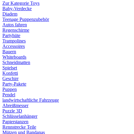
Zur Kategorie Toys
Baby-Verdecke
Diadem
Teenage Puppenzubehör
Autos fahren
Regenschirme
Partyhüte
Trampolines
Accessoires
Bauern
Whiteboards
Schneidmatten
Spielset
Konfetti
Geschirr
Party-Pakete
Puppen
Pendel
landwirtschaftliche Fahrzeuge
Abreißmesser
Puzzle 3D
Schlüsselanhänger
Papierstanzen
Rennstrecke Teile
Mützen und Bandanas