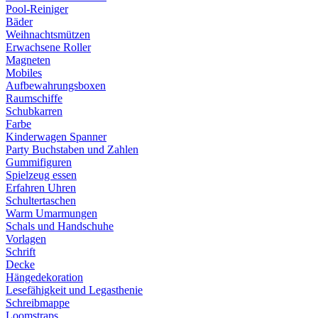
Pool-Reiniger
Bäder
Weihnachtsmützen
Erwachsene Roller
Magneten
Mobiles
Aufbewahrungsboxen
Raumschiffe
Schubkarren
Farbe
Kinderwagen Spanner
Party Buchstaben und Zahlen
Gummifiguren
Spielzeug essen
Erfahren Uhren
Schultertaschen
Warm Umarmungen
Schals und Handschuhe
Vorlagen
Schrift
Decke
Hängedekoration
Lesefähigkeit und Legasthenie
Schreibmappe
Loomstraps