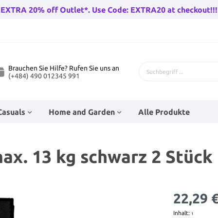
EXTRA 20% off Outlet*. Use Code: EXTRA20 at checkout!!!
Brauchen Sie Hilfe? Rufen Sie uns an
(+484) 490 012345 991
Casuals
Home and Garden
Alle Produkte
ax. 13 kg schwarz 2 Stück
 Fahrräder
genhose
Bad-Racks
Teenage Puppenzubehör
Kinderfahrräder
Babysocken
Eckfahnen
Wandleuchten draußen
rräder Herren
Go-Karts
22,29 
rren
Baby Wanderer
Beleuchtung
huh
n
Trampolines
Hüte
Stunt Skates
Haushaltsfolie und Taschen
r Damen
Wandern Fahrradfahren
Inhalt:
1