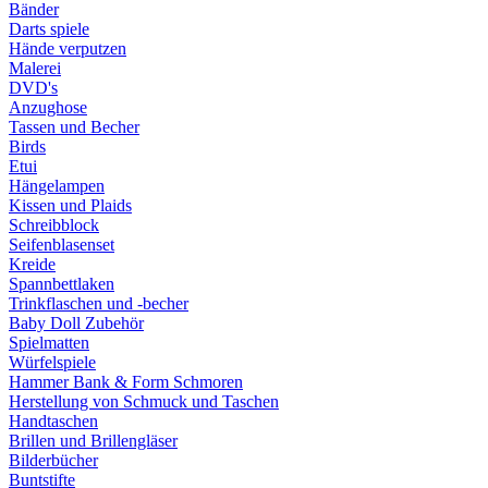
Bänder
Darts spiele
Hände verputzen
Malerei
DVD's
Anzughose
Tassen und Becher
Birds
Etui
Hängelampen
Kissen und Plaids
Schreibblock
Seifenblasenset
Kreide
Spannbettlaken
Trinkflaschen und -becher
Baby Doll Zubehör
Spielmatten
Würfelspiele
Hammer Bank & Form Schmoren
Herstellung von Schmuck und Taschen
Handtaschen
Brillen und Brillengläser
Bilderbücher
Buntstifte