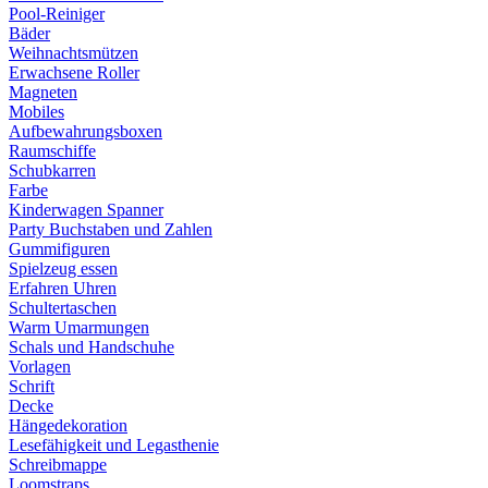
Pool-Reiniger
Bäder
Weihnachtsmützen
Erwachsene Roller
Magneten
Mobiles
Aufbewahrungsboxen
Raumschiffe
Schubkarren
Farbe
Kinderwagen Spanner
Party Buchstaben und Zahlen
Gummifiguren
Spielzeug essen
Erfahren Uhren
Schultertaschen
Warm Umarmungen
Schals und Handschuhe
Vorlagen
Schrift
Decke
Hängedekoration
Lesefähigkeit und Legasthenie
Schreibmappe
Loomstraps