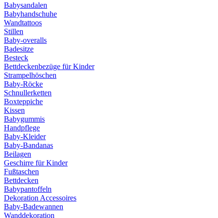
Babysandalen
Babyhandschuhe
Wandtattoos
Stillen
Baby-overalls
Badesitze
Besteck
Bettdeckenbezüge für Kinder
Strampelhöschen
Baby-Röcke
Schnullerketten
Boxteppiche
Kissen
Babygummis
Handpflege
Baby-Kleider
Baby-Bandanas
Beilagen
Geschirre für Kinder
Fußtaschen
Bettdecken
Babypantoffeln
Dekoration Accessoires
Baby-Badewannen
Wanddekoration