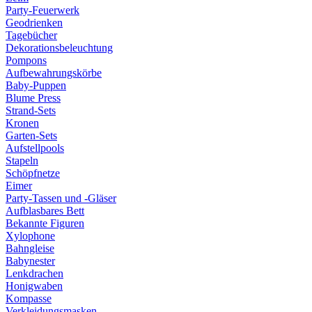
Party-Feuerwerk
Geodrienken
Tagebücher
Dekorationsbeleuchtung
Pompons
Aufbewahrungskörbe
Baby-Puppen
Blume Press
Strand-Sets
Kronen
Garten-Sets
Aufstellpools
Stapeln
Schöpfnetze
Eimer
Party-Tassen und -Gläser
Aufblasbares Bett
Bekannte Figuren
Xylophone
Bahngleise
Babynester
Lenkdrachen
Honigwaben
Kompasse
Verkleidungsmasken