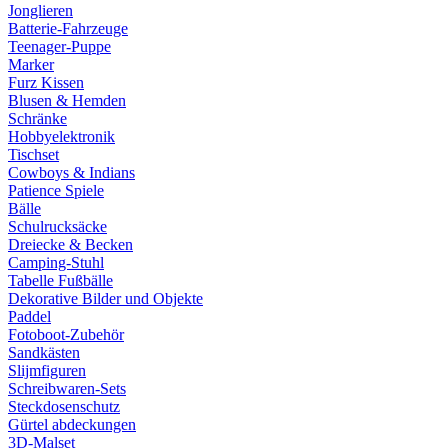
Jonglieren
Batterie-Fahrzeuge
Teenager-Puppe
Marker
Furz Kissen
Blusen & Hemden
Schränke
Hobbyelektronik
Tischset
Cowboys & Indians
Patience Spiele
Bälle
Schulrucksäcke
Dreiecke & Becken
Camping-Stuhl
Tabelle Fußbälle
Dekorative Bilder und Objekte
Paddel
Fotoboot-Zubehör
Sandkästen
Slijmfiguren
Schreibwaren-Sets
Steckdosenschutz
Gürtel abdeckungen
3D-Malset