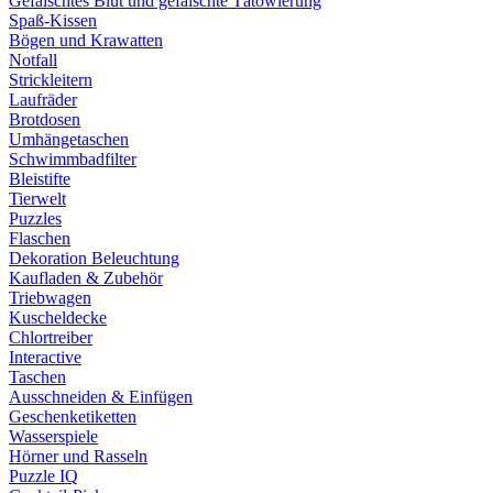
Gefälschtes Blut und gefälschte Tätowierung
Spaß-Kissen
Bögen und Krawatten
Notfall
Strickleitern
Laufräder
Brotdosen
Umhängetaschen
Schwimmbadfilter
Bleistifte
Tierwelt
Puzzles
Flaschen
Dekoration Beleuchtung
Kaufladen & Zubehör
Triebwagen
Kuscheldecke
Chlortreiber
Interactive
Taschen
Ausschneiden & Einfügen
Geschenketiketten
Wasserspiele
Hörner und Rasseln
Puzzle IQ