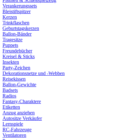
Pistolen & Schießspielzeug
Verankerungssets
Bleistiftspitzer
Kerzen
Trinkflaschen
Geburtstagskerzen
Ballon-Bänder
Tragesitze
Puppets
Freundebücher
Kreisel & Sticks
Insekten
Party-Zeichen
Dekorationsnetze und -Webben
Reisekissen
Ballon-Gewichte
Badsets
Radios
Fantasy-Charaktere
Etiketten
Anzug anziehen
Autositze Verkäufer
Lernspiele
RC-Fahrzeuge
Ventilatoren