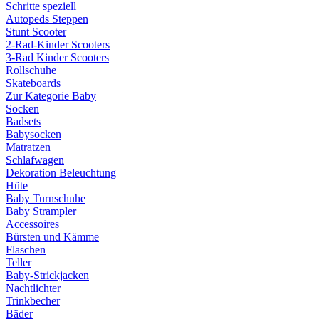
Schritte speziell
Autopeds Steppen
Stunt Scooter
2-Rad-Kinder Scooters
3-Rad Kinder Scooters
Rollschuhe
Skateboards
Zur Kategorie Baby
Socken
Badsets
Babysocken
Matratzen
Schlafwagen
Dekoration Beleuchtung
Hüte
Baby Turnschuhe
Baby Strampler
Accessoires
Bürsten und Kämme
Flaschen
Teller
Baby-Strickjacken
Nachtlichter
Trinkbecher
Bäder