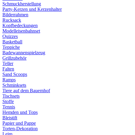
Schmuckherstellung
Party-Kerzen und Kerzenhalter
Bilderrahmen
Rucksack
Kopfbedeckungen
Modelleisenbahnset
Quizzes
Basketball
Teppiche
Badewannenspielzeug
Grillzubehör
Teller
Falten
Sand Scoops
Ramps
Schminksets
Tiere auf dem Bauernhof
Tischsets
Stoffe
Tennis
Hemden und Tops
Bleistift
Papier und Pappe
Torten-Dekoration
Leim