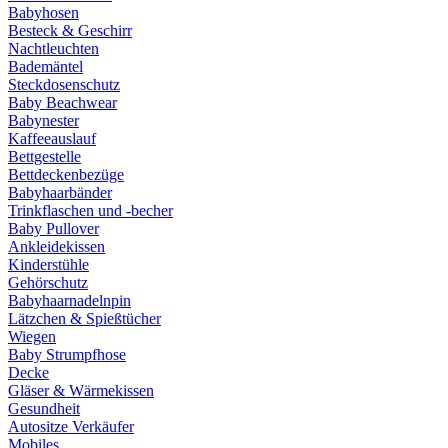
Babyhosen
Besteck & Geschirr
Nachtleuchten
Bademäntel
Steckdosenschutz
Baby Beachwear
Babynester
Kaffeeauslauf
Bettgestelle
Bettdeckenbezüge
Babyhaarbänder
Trinkflaschen und -becher
Baby Pullover
Ankleidekissen
Kinderstühle
Gehörschutz
Babyhaarnadelnpin
Lätzchen & Spießtücher
Wiegen
Baby Strumpfhose
Decke
Gläser & Wärmekissen
Gesundheit
Autositze Verkäufer
Mobiles