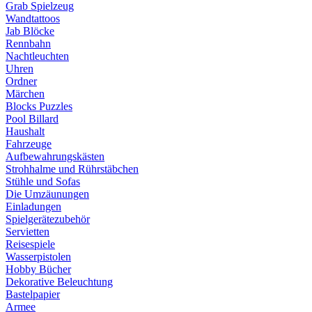
Grab Spielzeug
Wandtattoos
Jab Blöcke
Rennbahn
Nachtleuchten
Uhren
Ordner
Märchen
Blocks Puzzles
Pool Billard
Haushalt
Fahrzeuge
Aufbewahrungskästen
Strohhalme und Rührstäbchen
Stühle und Sofas
Die Umzäunungen
Einladungen
Spielgerätezubehör
Servietten
Reisespiele
Wasserpistolen
Hobby Bücher
Dekorative Beleuchtung
Bastelpapier
Armee