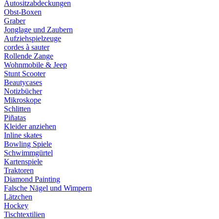
Autositzabdeckungen
Obst-Boxen
Graber
Jonglage und Zaubern
Aufziehspielzeuge
cordes à sauter
Rollende Zange
Wohnmobile & Jeep
Stunt Scooter
Beautycases
Notizbücher
Mikroskope
Schlitten
Piñatas
Kleider anziehen
Inline skates
Bowling Spiele
Schwimmgürtel
Kartenspiele
Traktoren
Diamond Painting
Falsche Nägel und Wimpern
Lätzchen
Hockey
Tischtextilien