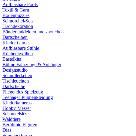
Aufblasbare Pools
Textil & Garn
Bodenpuzzles
Schnorchel-Sets
Tischdekoration
Bänder ankleiden und -poncho's
Dartscheiben
Kinder Games
Aufblasbare Stühle
Küchentextilien
Bastelkits
Bühne Fahrzeuge & Anhänger
Designstudio
Schnullerketten
Tischleuchten
Dartscheibe
Fliegendes Spielzeug
Teenager-Puppenkleidung
Kinderkameras
Hobby-Messer
Schaukelsitze
Waldtiere
Berühmte Figuren
Dias
Sonnenschirme