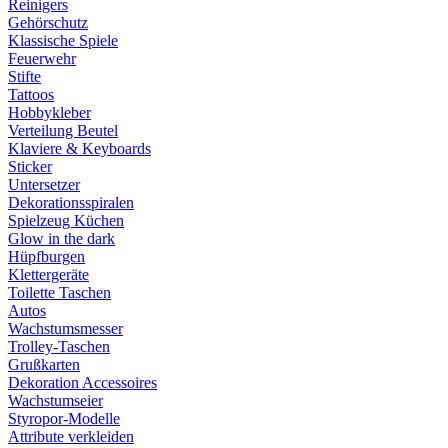
Reinigers
Gehörschutz
Klassische Spiele
Feuerwehr
Stifte
Tattoos
Hobbykleber
Verteilung Beutel
Klaviere & Keyboards
Sticker
Untersetzer
Dekorationsspiralen
Spielzeug Küchen
Glow in the dark
Hüpfburgen
Klettergeräte
Toilette Taschen
Autos
Wachstumsmesser
Trolley-Taschen
Grußkarten
Dekoration Accessoires
Wachstumseier
Styropor-Modelle
Attribute verkleiden