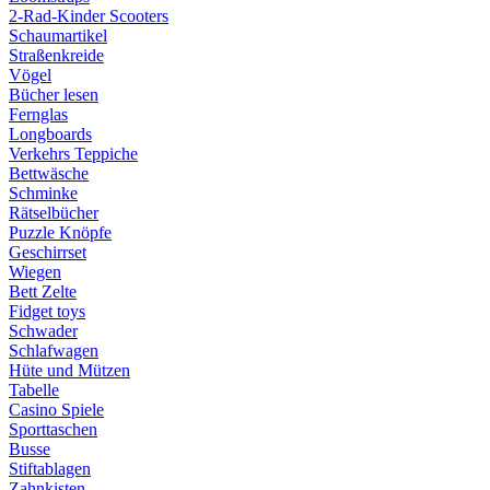
2-Rad-Kinder Scooters
Schaumartikel
Straßenkreide
Vögel
Bücher lesen
Fernglas
Longboards
Verkehrs Teppiche
Bettwäsche
Schminke
Rätselbücher
Puzzle Knöpfe
Geschirrset
Wiegen
Bett Zelte
Fidget toys
Schwader
Schlafwagen
Hüte und Mützen
Tabelle
Casino Spiele
Sporttaschen
Busse
Stiftablagen
Zahnkisten