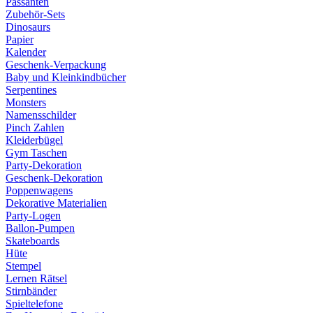
Passanten
Zubehör-Sets
Dinosaurs
Papier
Kalender
Geschenk-Verpackung
Baby und Kleinkindbücher
Serpentines
Monsters
Namensschilder
Pinch Zahlen
Kleiderbügel
Gym Taschen
Party-Dekoration
Geschenk-Dekoration
Poppenwagens
Dekorative Materialien
Party-Logen
Ballon-Pumpen
Skateboards
Hüte
Stempel
Lernen Rätsel
Stirnbänder
Spieltelefone