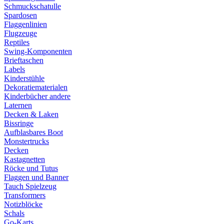
Schmuckschatulle
Spardosen
Flaggenlinien
Flugzeuge
Reptiles
Swing-Komponenten
Brieftaschen
Labels
Kinderstühle
Dekoratiematerialen
Kinderbücher andere
Laternen
Decken & Laken
Bissringe
Aufblasbares Boot
Monstertrucks
Decken
Kastagnetten
Röcke und Tutus
Flaggen und Banner
Tauch Spielzeug
Transformers
Notizblöcke
Schals
Go-Karts