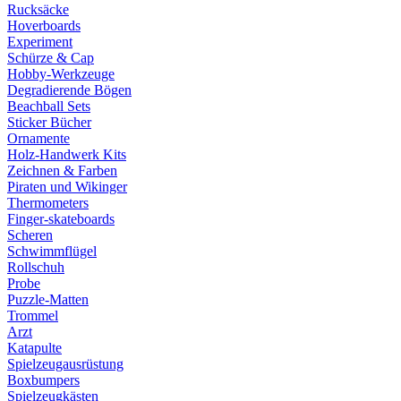
Rucksäcke
Hoverboards
Experiment
Schürze & Cap
Hobby-Werkzeuge
Degradierende Bögen
Beachball Sets
Sticker Bücher
Ornamente
Holz-Handwerk Kits
Zeichnen & Farben
Piraten und Wikinger
Thermometers
Finger-skateboards
Scheren
Schwimmflügel
Rollschuh
Probe
Puzzle-Matten
Trommel
Arzt
Katapulte
Spielzeugausrüstung
Boxbumpers
Spielzeugkästen