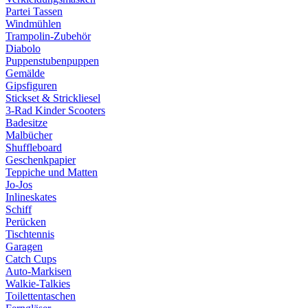
Partei Tassen
Windmühlen
Trampolin-Zubehör
Diabolo
Puppenstubenpuppen
Gemälde
Gipsfiguren
Stickset & Strickliesel
3-Rad Kinder Scooters
Badesitze
Malbücher
Shuffleboard
Geschenkpapier
Teppiche und Matten
Jo-Jos
Inlineskates
Schiff
Perücken
Tischtennis
Garagen
Catch Cups
Auto-Markisen
Walkie-Talkies
Toilettentaschen