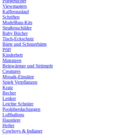
Pflegetücher
Viewmasters
Kaffeeauslauf
Schriften
Modellbau-Kits
Straßenschilder
Baby Bücher
Tisch-Eckschutz
Bärte und Schnurrbärte
Pfiff
Kinderbett
Matratzen
Beinwärmer und Strümpfe
Creatures
Mosaik-Einsätze
Spielt Verpflanzen
Kratz
Becher
Lenker
Leichte Schnüre
Poolüberdachungen
Luftballons
Haustiere
Hefter
Cowboys & Indianer