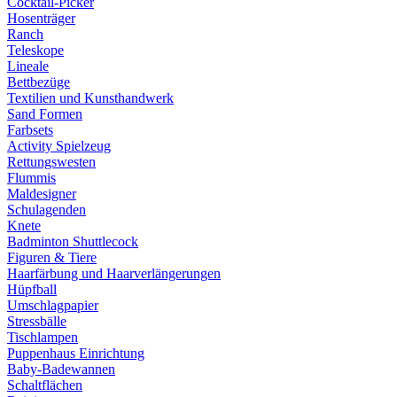
Cocktail-Picker
Hosenträger
Ranch
Teleskope
Lineale
Bettbezüge
Textilien und Kunsthandwerk
Sand Formen
Farbsets
Activity Spielzeug
Rettungswesten
Flummis
Maldesigner
Schulagenden
Knete
Badminton Shuttlecock
Figuren & Tiere
Haarfärbung und Haarverlängerungen
Hüpfball
Umschlagpapier
Stressbälle
Tischlampen
Puppenhaus Einrichtung
Baby-Badewannen
Schaltflächen