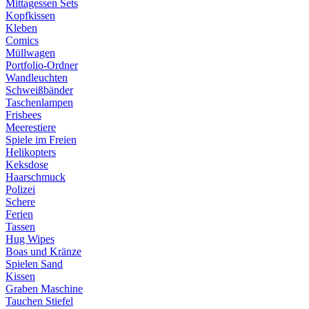
Mittagessen Sets
Kopfkissen
Kleben
Comics
Müllwagen
Portfolio-Ordner
Wandleuchten
Schweißbänder
Taschenlampen
Frisbees
Meerestiere
Spiele im Freien
Helikopters
Keksdose
Haarschmuck
Polizei
Schere
Ferien
Tassen
Hug Wipes
Boas und Kränze
Spielen Sand
Kissen
Graben Maschine
Tauchen Stiefel