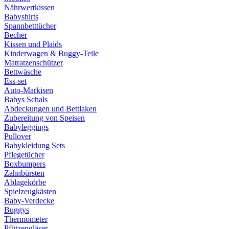
Nährwertkissen
Babyshirts
Spannbetttücher
Becher
Kissen und Plaids
Kinderwagen & Buggy-Teile
Matratzenschützer
Bettwäsche
Ess-set
Auto-Markisen
Babys Schals
Abdeckungen und Bettlaken
Zubereitung von Speisen
Babyleggings
Pullover
Babykleidung Sets
Pflegetücher
Boxbumpers
Zahnbürsten
Ablagekörbe
Spielzeugkästen
Baby-Verdecke
Buggys
Thermometer
Pfützengläser