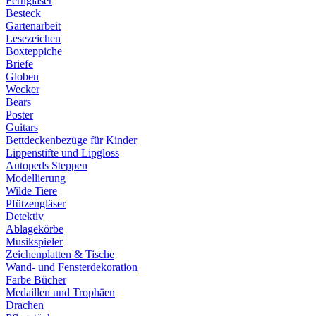
Ferngläser
Besteck
Gartenarbeit
Lesezeichen
Boxteppiche
Briefe
Globen
Wecker
Bears
Poster
Guitars
Bettdeckenbezüge für Kinder
Lippenstifte und Lipgloss
Autopeds Steppen
Modellierung
Wilde Tiere
Pfützengläser
Detektiv
Ablagekörbe
Musikspieler
Zeichenplatten & Tische
Wand- und Fensterdekoration
Farbe Bücher
Medaillen und Trophäen
Drachen