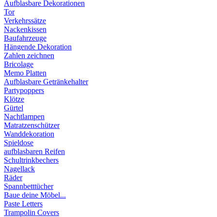
Aufblasbare Dekorationen
Tor
Verkehrssätze
Nackenkissen
Baufahrzeuge
Hängende Dekoration
Zahlen zeichnen
Bricolage
Memo Platten
Aufblasbare Getränkehalter
Partypoppers
Klötze
Gürtel
Nachtlampen
Matratzenschützer
Wanddekoration
Spieldose
aufblasbaren Reifen
Schultrinkbechers
Nagellack
Räder
Spannbetttücher
Baue deine Möbel...
Paste Letters
Trampolin Covers