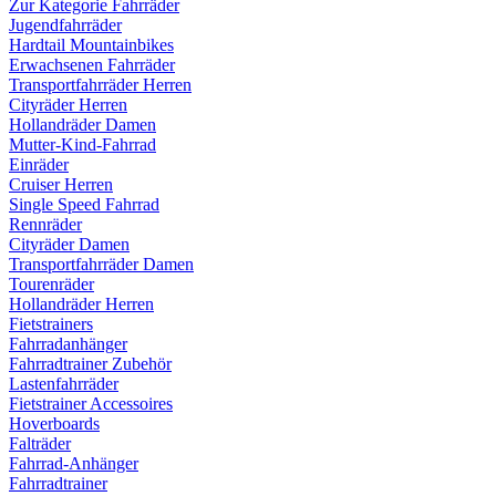
Zur Kategorie Fahrräder
Jugendfahrräder
Hardtail Mountainbikes
Erwachsenen Fahrräder
Transportfahrräder Herren
Cityräder Herren
Hollandräder Damen
Mutter-Kind-Fahrrad
Einräder
Cruiser Herren
Single Speed Fahrrad
Rennräder
Cityräder Damen
Transportfahrräder Damen
Tourenräder
Hollandräder Herren
Fietstrainers
Fahrradanhänger
Fahrradtrainer Zubehör
Lastenfahrräder
Fietstrainer Accessoires
Hoverboards
Falträder
Fahrrad-Anhänger
Fahrradtrainer