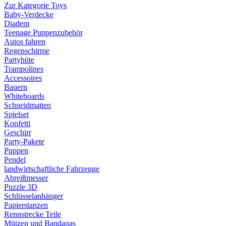
Zur Kategorie Toys
Baby-Verdecke
Diadem
Teenage Puppenzubehör
Autos fahren
Regenschirme
Partyhüte
Trampolines
Accessoires
Bauern
Whiteboards
Schneidmatten
Spielset
Konfetti
Geschirr
Party-Pakete
Puppen
Pendel
landwirtschaftliche Fahrzeuge
Abreißmesser
Puzzle 3D
Schlüsselanhänger
Papierstanzen
Rennstrecke Teile
Mützen und Bandanas