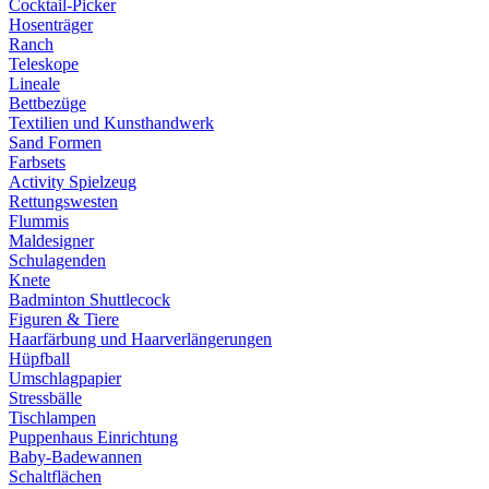
Cocktail-Picker
Hosenträger
Ranch
Teleskope
Lineale
Bettbezüge
Textilien und Kunsthandwerk
Sand Formen
Farbsets
Activity Spielzeug
Rettungswesten
Flummis
Maldesigner
Schulagenden
Knete
Badminton Shuttlecock
Figuren & Tiere
Haarfärbung und Haarverlängerungen
Hüpfball
Umschlagpapier
Stressbälle
Tischlampen
Puppenhaus Einrichtung
Baby-Badewannen
Schaltflächen