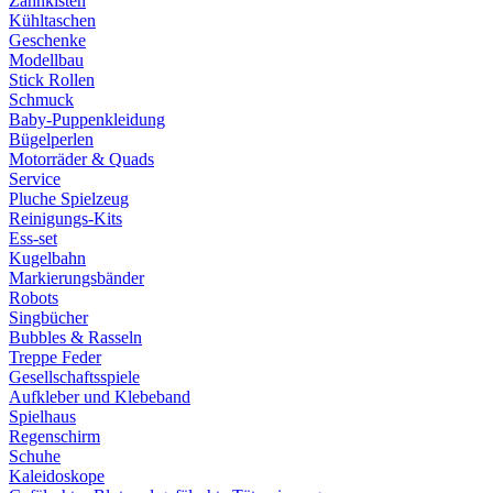
Zahnkisten
Kühltaschen
Geschenke
Modellbau
Stick Rollen
Schmuck
Baby-Puppenkleidung
Bügelperlen
Motorräder & Quads
Service
Pluche Spielzeug
Reinigungs-Kits
Ess-set
Kugelbahn
Markierungsbänder
Robots
Singbücher
Bubbles & Rasseln
Treppe Feder
Gesellschaftsspiele
Aufkleber und Klebeband
Spielhaus
Regenschirm
Schuhe
Kaleidoskope