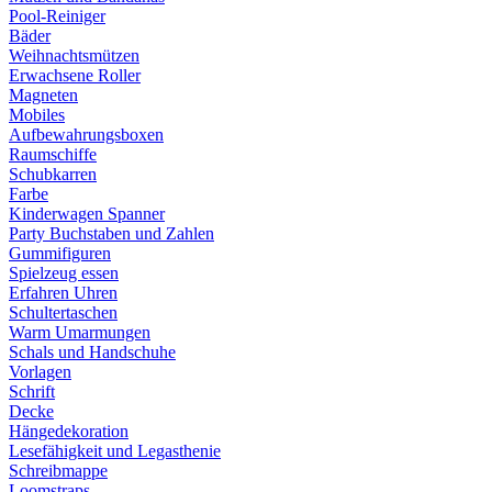
Pool-Reiniger
Bäder
Weihnachtsmützen
Erwachsene Roller
Magneten
Mobiles
Aufbewahrungsboxen
Raumschiffe
Schubkarren
Farbe
Kinderwagen Spanner
Party Buchstaben und Zahlen
Gummifiguren
Spielzeug essen
Erfahren Uhren
Schultertaschen
Warm Umarmungen
Schals und Handschuhe
Vorlagen
Schrift
Decke
Hängedekoration
Lesefähigkeit und Legasthenie
Schreibmappe
Loomstraps