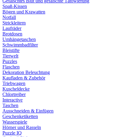
Gefälschtes Blut und gefälschte Tätowierung
Spaß-Kissen
Bögen und Krawatten
Notfall
Strickleitern
Laufräder
Brotdosen
Umhängetaschen
Schwimmbadfilter
Bleistifte
Tierwelt
Puzzles
Flaschen
Dekoration Beleuchtung
Kaufladen & Zubehör
Triebwagen
Kuscheldecke
Chlortreiber
Interactive
Taschen
Ausschneiden & Einfügen
Geschenketiketten
Wasserspiele
Hörner und Rasseln
Puzzle IQ