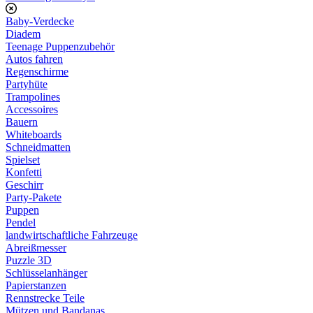
Baby-Verdecke
Diadem
Teenage Puppenzubehör
Autos fahren
Regenschirme
Partyhüte
Trampolines
Accessoires
Bauern
Whiteboards
Schneidmatten
Spielset
Konfetti
Geschirr
Party-Pakete
Puppen
Pendel
landwirtschaftliche Fahrzeuge
Abreißmesser
Puzzle 3D
Schlüsselanhänger
Papierstanzen
Rennstrecke Teile
Mützen und Bandanas