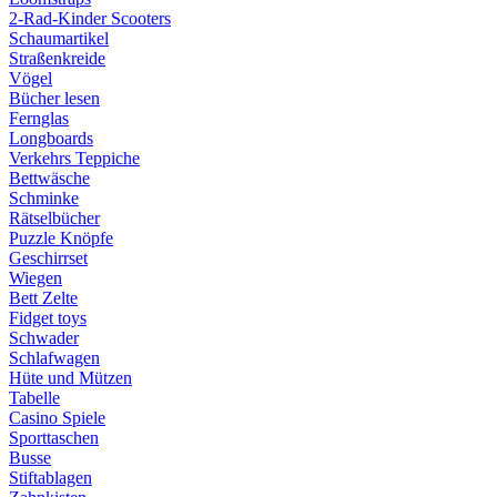
2-Rad-Kinder Scooters
Schaumartikel
Straßenkreide
Vögel
Bücher lesen
Fernglas
Longboards
Verkehrs Teppiche
Bettwäsche
Schminke
Rätselbücher
Puzzle Knöpfe
Geschirrset
Wiegen
Bett Zelte
Fidget toys
Schwader
Schlafwagen
Hüte und Mützen
Tabelle
Casino Spiele
Sporttaschen
Busse
Stiftablagen