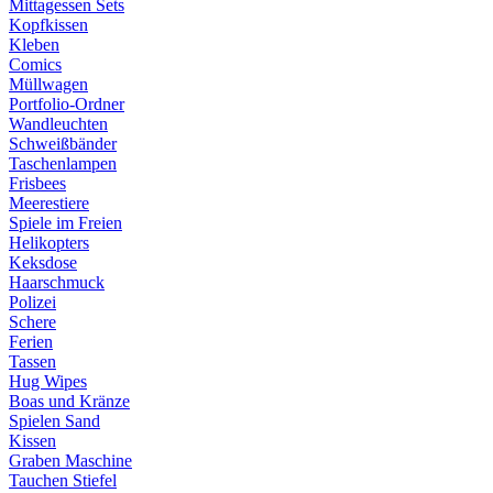
Mittagessen Sets
Kopfkissen
Kleben
Comics
Müllwagen
Portfolio-Ordner
Wandleuchten
Schweißbänder
Taschenlampen
Frisbees
Meerestiere
Spiele im Freien
Helikopters
Keksdose
Haarschmuck
Polizei
Schere
Ferien
Tassen
Hug Wipes
Boas und Kränze
Spielen Sand
Kissen
Graben Maschine
Tauchen Stiefel