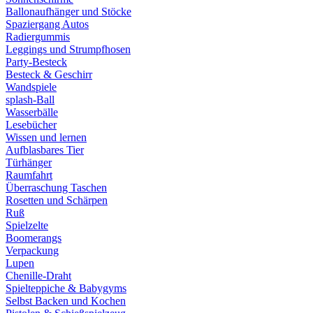
Ballonaufhänger und Stöcke
Spaziergang Autos
Radiergummis
Leggings und Strumpfhosen
Party-Besteck
Besteck & Geschirr
Wandspiele
splash-Ball
Wasserbälle
Lesebücher
Wissen und lernen
Aufblasbares Tier
Türhänger
Raumfahrt
Überraschung Taschen
Rosetten und Schärpen
Ruß
Spielzelte
Boomerangs
Verpackung
Lupen
Chenille-Draht
Spielteppiche & Babygyms
Selbst Backen und Kochen