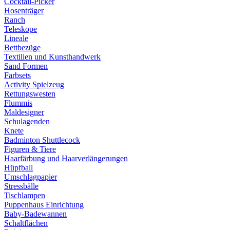
Cocktail-Picker
Hosenträger
Ranch
Teleskope
Lineale
Bettbezüge
Textilien und Kunsthandwerk
Sand Formen
Farbsets
Activity Spielzeug
Rettungswesten
Flummis
Maldesigner
Schulagenden
Knete
Badminton Shuttlecock
Figuren & Tiere
Haarfärbung und Haarverlängerungen
Hüpfball
Umschlagpapier
Stressbälle
Tischlampen
Puppenhaus Einrichtung
Baby-Badewannen
Schaltflächen