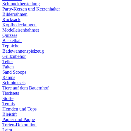
Schmuckherstellung
Party-Kerzen und Kerzenhalter
Bilderrahmen
Rucksack
Kopfbedeckungen
Modelleisenbahnset
Quizzes
Basketball
Teppiche
Badewannenspielzeug
Grillzubehör
Teller
Falten
Sand Scoops
Ramps
Schminksets
Tiere auf dem Bauernhof
Tischsets
Stoffe
Tennis
Hemden und Tops
Bleistift
Papier und Pappe
Torten-Dekoration
Leim