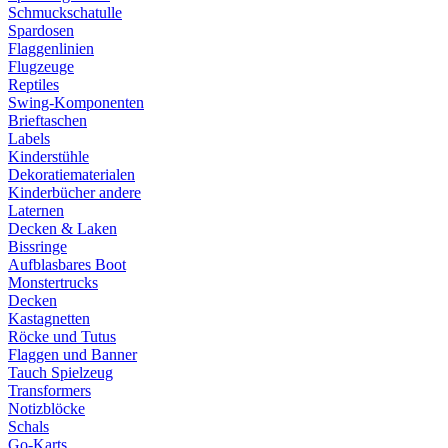
Schmuckschatulle
Spardosen
Flaggenlinien
Flugzeuge
Reptiles
Swing-Komponenten
Brieftaschen
Labels
Kinderstühle
Dekoratiematerialen
Kinderbücher andere
Laternen
Decken & Laken
Bissringe
Aufblasbares Boot
Monstertrucks
Decken
Kastagnetten
Röcke und Tutus
Flaggen und Banner
Tauch Spielzeug
Transformers
Notizblöcke
Schals
Go-Karts