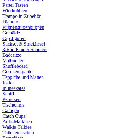
Partei Tassen
Windmühlen
Trampolin-Zubehör
Diabolo
Puppenstubenpuppen
Gemälde
Gipsfiguren
Stickset & Strickliesel
3-Rad Kinder Scooters
Badesitze
Malbücher
Shuffleboard
Geschenkpapier
Teppiche und Matten
Jo-Jos
Inlineskates
Schiff
Perücken
Tischtennis
Garagen
Catch Cups
Auto-Markisen
Walkie-Talkies
Toilettentaschen