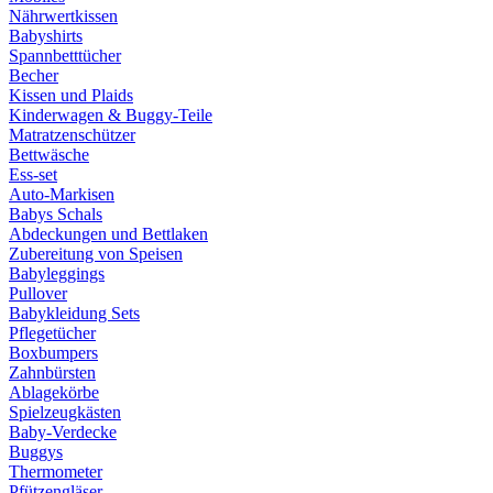
Nährwertkissen
Babyshirts
Spannbetttücher
Becher
Kissen und Plaids
Kinderwagen & Buggy-Teile
Matratzenschützer
Bettwäsche
Ess-set
Auto-Markisen
Babys Schals
Abdeckungen und Bettlaken
Zubereitung von Speisen
Babyleggings
Pullover
Babykleidung Sets
Pflegetücher
Boxbumpers
Zahnbürsten
Ablagekörbe
Spielzeugkästen
Baby-Verdecke
Buggys
Thermometer
Pfützengläser