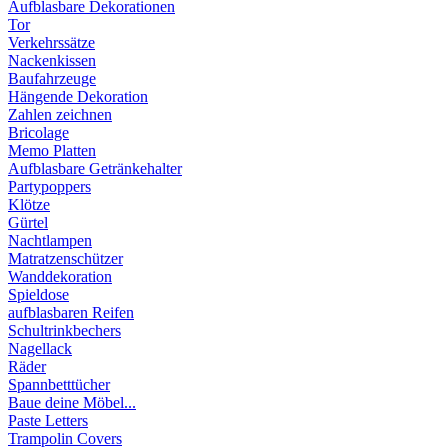
Aufblasbare Dekorationen
Tor
Verkehrssätze
Nackenkissen
Baufahrzeuge
Hängende Dekoration
Zahlen zeichnen
Bricolage
Memo Platten
Aufblasbare Getränkehalter
Partypoppers
Klötze
Gürtel
Nachtlampen
Matratzenschützer
Wanddekoration
Spieldose
aufblasbaren Reifen
Schultrinkbechers
Nagellack
Räder
Spannbetttücher
Baue deine Möbel...
Paste Letters
Trampolin Covers