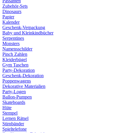
Passanten
Zubehör-Sets
Dinosaurs
Papier
Kalender
Geschenk-Verpackung
Baby und Kleinkindbücher
Serpentines
Monsters
Namensschilder
Pinch Zahlen
Kleiderbügel
Gym Taschen
Party-Dekoration
Geschenk-Dekoration
Poppenwagens
Dekorative Materialien
Party-Logen
Ballon-Pumpen
Skateboards
Hüte
Stempel
Lernen Rätsel
Stirnbänder
Spieltelefone