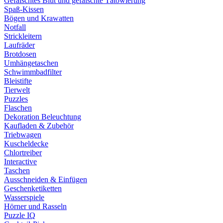
Gefälschtes Blut und gefälschte Tätowierung
Spaß-Kissen
Bögen und Krawatten
Notfall
Strickleitern
Laufräder
Brotdosen
Umhängetaschen
Schwimmbadfilter
Bleistifte
Tierwelt
Puzzles
Flaschen
Dekoration Beleuchtung
Kaufladen & Zubehör
Triebwagen
Kuscheldecke
Chlortreiber
Interactive
Taschen
Ausschneiden & Einfügen
Geschenketiketten
Wasserspiele
Hörner und Rasseln
Puzzle IQ