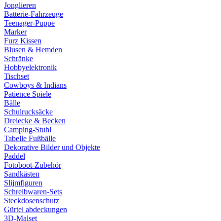
Jonglieren
Batterie-Fahrzeuge
Teenager-Puppe
Marker
Furz Kissen
Blusen & Hemden
Schränke
Hobbyelektronik
Tischset
Cowboys & Indians
Patience Spiele
Bälle
Schulrucksäcke
Dreiecke & Becken
Camping-Stuhl
Tabelle Fußbälle
Dekorative Bilder und Objekte
Paddel
Fotoboot-Zubehör
Sandkästen
Slijmfiguren
Schreibwaren-Sets
Steckdosenschutz
Gürtel abdeckungen
3D-Malset