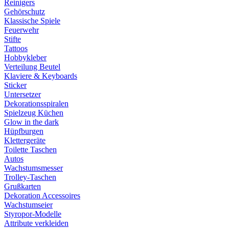
Reinigers
Gehörschutz
Klassische Spiele
Feuerwehr
Stifte
Tattoos
Hobbykleber
Verteilung Beutel
Klaviere & Keyboards
Sticker
Untersetzer
Dekorationsspiralen
Spielzeug Küchen
Glow in the dark
Hüpfburgen
Klettergeräte
Toilette Taschen
Autos
Wachstumsmesser
Trolley-Taschen
Grußkarten
Dekoration Accessoires
Wachstumseier
Styropor-Modelle
Attribute verkleiden