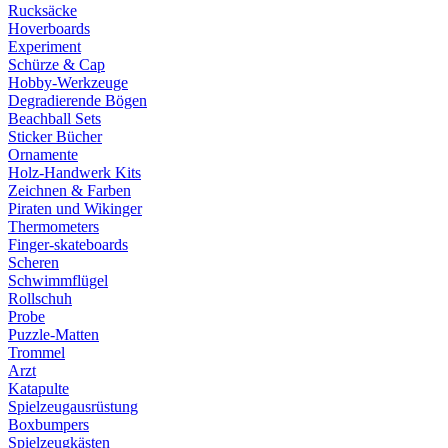
Rucksäcke
Hoverboards
Experiment
Schürze & Cap
Hobby-Werkzeuge
Degradierende Bögen
Beachball Sets
Sticker Bücher
Ornamente
Holz-Handwerk Kits
Zeichnen & Farben
Piraten und Wikinger
Thermometers
Finger-skateboards
Scheren
Schwimmflügel
Rollschuh
Probe
Puzzle-Matten
Trommel
Arzt
Katapulte
Spielzeugausrüstung
Boxbumpers
Spielzeugkästen