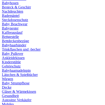
Babyhosen
Besteck & Geschirr
Nachtleuchten
Bademäntel
Steckdosenschutz
Baby Beachwear
Babynester
Kaffeeauslauf
Bettgestelle
Bettdeckenbezüge
Babyhaarbänder
Trinkflaschen und -becher
Baby Pullover
Ankleidekissen
Kinderstühle
Gehörschutz
Babyhaarnadelnpin
Lätzchen & Spießtücher
Wiegen
Baby Strumpfhose
Decke
Gläser & Wärmekissen
Gesundheit
Autositze Verkäufer
Mobiles