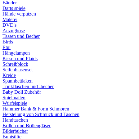
Bänder
Darts spiele
Hände verputzen
Malerei
DVD's
Anzughose
Tassen und Becher
Birds
Etui
Hängelampen
Kissen und Plaids
Schreibblock
Seifenblasenset
Kreide
Spannbettlaken
Trinkflaschen und -becher
Baby Doll Zubehör
Spielmatten
Würfelspiele
Hammer Bank & Form Schmoren
Herstellung von Schmuck und Taschen
Handtaschen
Brillen und Brillengläser
Bilderbücher
Buntstifte