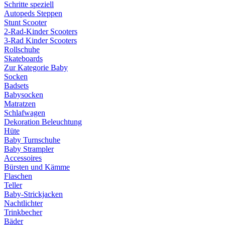
Schritte speziell
Autopeds Steppen
Stunt Scooter
2-Rad-Kinder Scooters
3-Rad Kinder Scooters
Rollschuhe
Skateboards
Zur Kategorie Baby
Socken
Badsets
Babysocken
Matratzen
Schlafwagen
Dekoration Beleuchtung
Hüte
Baby Turnschuhe
Baby Strampler
Accessoires
Bürsten und Kämme
Flaschen
Teller
Baby-Strickjacken
Nachtlichter
Trinkbecher
Bäder