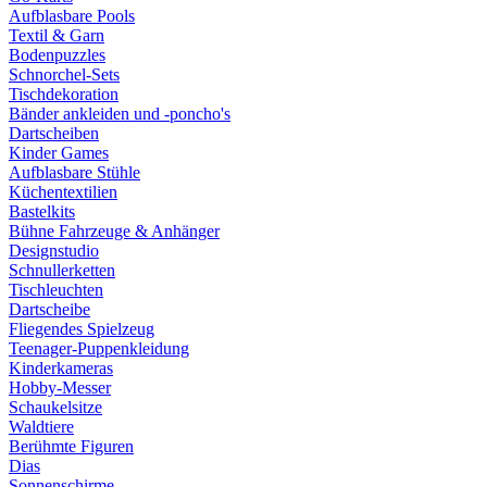
Aufblasbare Pools
Textil & Garn
Bodenpuzzles
Schnorchel-Sets
Tischdekoration
Bänder ankleiden und -poncho's
Dartscheiben
Kinder Games
Aufblasbare Stühle
Küchentextilien
Bastelkits
Bühne Fahrzeuge & Anhänger
Designstudio
Schnullerketten
Tischleuchten
Dartscheibe
Fliegendes Spielzeug
Teenager-Puppenkleidung
Kinderkameras
Hobby-Messer
Schaukelsitze
Waldtiere
Berühmte Figuren
Dias
Sonnenschirme