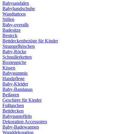
Babysandalen
Babyhandschuhe
Wandtattoos
Stillen
Baby-overalls
Badesitze
Besteck
Bettdeckenbezüge für Kinder
Strampelhöschen
Baby-Röcke
Schnullerketten
Boxteppiche
Kissen
Babygummis
Handpflege
Baby-Kleider
Baby-Bandanas
Beilagen
Geschirre für Kinder
Fußtaschen
Bettdecken
Babypantoffeln
Dekoration Accessoires
Baby-Badewannen
Wanddekoration