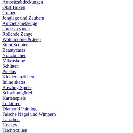
Autositzabdeckungen
Obst-Boxen
Graber
Jonglage und Zaubern
Aufziehspielzeuge
cordes à sauter
Rollende Zange
Wohnmobile & Jeep
Stunt Scooter
Beautycases
Notizbücher
Mikroskope
Schlitten
Piñatas
Kleider anziehen
Inline skates
Bowling Spiele
Schwimmgürtel
Kartenspiele
Traktoren
Diamond Painting
Falsche Nägel und Wimpern
Lätzchen
Hockey
Tischtextilien