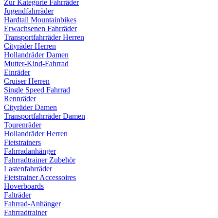
Zur Kategorie Fahrräder
Jugendfahrräder
Hardtail Mountainbikes
Erwachsenen Fahrräder
Transportfahrräder Herren
Cityräder Herren
Hollandräder Damen
Mutter-Kind-Fahrrad
Einräder
Cruiser Herren
Single Speed Fahrrad
Rennräder
Cityräder Damen
Transportfahrräder Damen
Tourenräder
Hollandräder Herren
Fietstrainers
Fahrradanhänger
Fahrradtrainer Zubehör
Lastenfahrräder
Fietstrainer Accessoires
Hoverboards
Falträder
Fahrrad-Anhänger
Fahrradtrainer