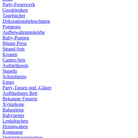
Party-Feuerwerk
Geodrienken
Tagebücher
Dekorationsbeleuchtung
Pompons
Aufbewahrungskörbe
Baby-Puppen
Blume Press
Strand-Sets
Kronen
Garten-Sets
Aufstellpools
Stapeln
Schöpfnetze
Eimer
Party-Tassen und -Gläser
Aufblasbares Bett
Bekannte Figuren
Xylophone
Bahngleise
Babynester
Lenkdrachen
Honigwaben
Kompasse
Verkleidungsmasken