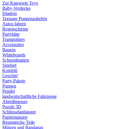
Zur Kategorie Toys
Baby-Verdecke
Diadem
Teenage Puppenzubehör
Autos fahren
Regenschirme
Partyhüte
Trampolines
Accessoires
Bauern
Whiteboards
Schneidmatten
Spielset
Konfetti
Geschirr
Party-Pakete
Puppen
Pendel
landwirtschaftliche Fahrzeuge
Abreißmesser
Puzzle 3D
Schlüsselanhänger
Papierstanzen
Rennstrecke Teile
Mützen und Bandanas