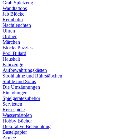
Grab Spielzeug
Wandtattoos
Jab Blöcke
Rennbahn
Nachtleuchten
Uhren
Ordner
Märchen
Blocks Puzzles
Pool Billard
Haushalt
Fahrzeuge
Aufbewahrungskästen
Strohhalme und Rührstäbchen
Stühle und Sofas
Die Umzäunungen
Einladungen
Spielgerätezubehör
Servietten
Reisespiele
Wasserpistolen
Hobby Bücher
Dekorative Beleuchtung
Bastelpapier
Armee