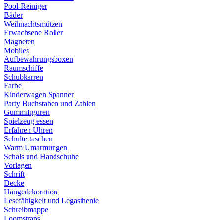
Pool-Reiniger
Bäder
Weihnachtsmützen
Erwachsene Roller
Magneten
Mobiles
Aufbewahrungsboxen
Raumschiffe
Schubkarren
Farbe
Kinderwagen Spanner
Party Buchstaben und Zahlen
Gummifiguren
Spielzeug essen
Erfahren Uhren
Schultertaschen
Warm Umarmungen
Schals und Handschuhe
Vorlagen
Schrift
Decke
Hängedekoration
Lesefähigkeit und Legasthenie
Schreibmappe
Loomstraps