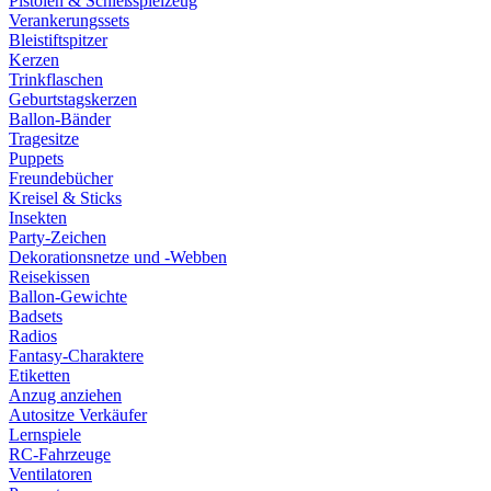
Pistolen & Schießspielzeug
Verankerungssets
Bleistiftspitzer
Kerzen
Trinkflaschen
Geburtstagskerzen
Ballon-Bänder
Tragesitze
Puppets
Freundebücher
Kreisel & Sticks
Insekten
Party-Zeichen
Dekorationsnetze und -Webben
Reisekissen
Ballon-Gewichte
Badsets
Radios
Fantasy-Charaktere
Etiketten
Anzug anziehen
Autositze Verkäufer
Lernspiele
RC-Fahrzeuge
Ventilatoren