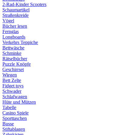
2-Rad-Kinder Scooters
Schaumartikel
Straßenkreide
Vögel
Bücher lesen
Fernglas
Longboards
Verkehrs Teppiche
Bettwäsche
Schminke
Rätselbücher
Puzzle Knöpfe
Geschirrset
Wiegen
Bett Zelte
Fidget toys
Schwader
Schlafwagen
Hüte und Mützen
Tabelle
Casino Spiele
Sporttaschen
Busse
Stiftablagen
Zahnkisten