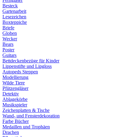
Ferngläser
Besteck
Gartenarbeit
Lesezeichen
Boxteppiche
Briefe
Globen
Wecker
Bears
Poster
Guitars
Bettdeckenbezüge für Kinder
Lippenstifte und Lipgloss
Autopeds Steppen
Modellierung
Wilde Tiere
Pfützengläser
Detektiv
Ablagekörbe
Musikspieler
Zeichenplatten & Tische
Wand- und Fensterdekoration
Farbe Bücher
Medaillen und Trophäen
Drachen