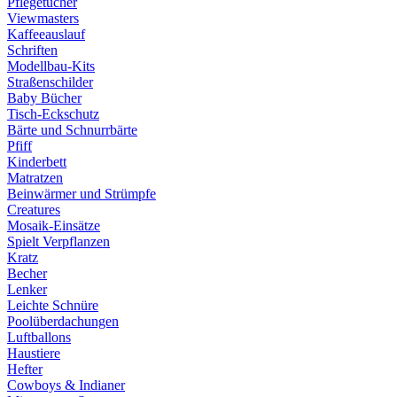
Pflegetücher
Viewmasters
Kaffeeauslauf
Schriften
Modellbau-Kits
Straßenschilder
Baby Bücher
Tisch-Eckschutz
Bärte und Schnurrbärte
Pfiff
Kinderbett
Matratzen
Beinwärmer und Strümpfe
Creatures
Mosaik-Einsätze
Spielt Verpflanzen
Kratz
Becher
Lenker
Leichte Schnüre
Poolüberdachungen
Luftballons
Haustiere
Hefter
Cowboys & Indianer