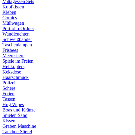
Mittagessen Sets
Kopfkissen
Kleben
Comics
Müllwagen
Portfolio-Ordner
Wandleuchten
Schweißbänder
Taschenlampen
Frisbees
Meerestiere
Spiele im Freien
Helikopters
Keksdose
Haarschmuck
Polizei
Schere
Ferien
Tassen
Hug Wipes
Boas und Kränze
Spielen Sand
Kissen
Graben Maschine
Tauchen Stiefel