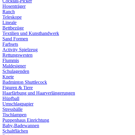
Cocktail-Picker
Hosenträger
Ranch
Teleskope
Lineale
Bettbezüge
Textilien und Kunsthandwerk
Sand Formen
Farbsets
Activity Spielzeug
Rettungswesten
Flummis
Maldesigner
Schulagenden
Knete
Badminton Shuttlecock
Figuren & Tiere
Haarfärbung und Haarverlängerungen
Hüpfball
Umschlagpapier
Stressbälle
Tischlampen
Puppenhaus Einrichtung
Baby-Badewannen
Schaltflächen