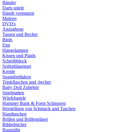
Bänder
Darts spiele
Hände verputzen
Malerei
DVD's
Anzughose
Tassen und Becher
Birds
Etui
Hängelampen
Kissen und Plaids
Schreibblock
Seifenblasenset
Kreide
Spannbettlaken
Trinkflaschen und -becher
Baby Doll Zubehör
Spielmatten
Würfelspiele
Hammer Bank & Form Schmoren
Herstellung von Schmuck und Taschen
Handtaschen
Brillen und Brillengläser
Bilderbücher
Buntstifte