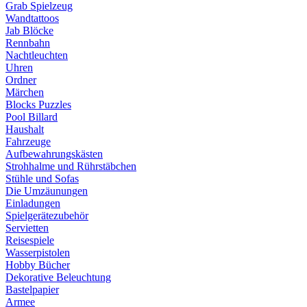
Grab Spielzeug
Wandtattoos
Jab Blöcke
Rennbahn
Nachtleuchten
Uhren
Ordner
Märchen
Blocks Puzzles
Pool Billard
Haushalt
Fahrzeuge
Aufbewahrungskästen
Strohhalme und Rührstäbchen
Stühle und Sofas
Die Umzäunungen
Einladungen
Spielgerätezubehör
Servietten
Reisespiele
Wasserpistolen
Hobby Bücher
Dekorative Beleuchtung
Bastelpapier
Armee