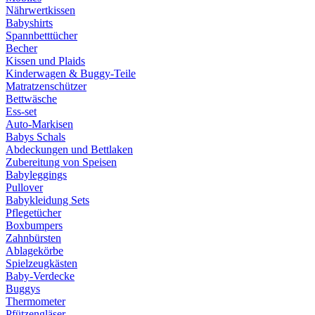
Nährwertkissen
Babyshirts
Spannbetttücher
Becher
Kissen und Plaids
Kinderwagen & Buggy-Teile
Matratzenschützer
Bettwäsche
Ess-set
Auto-Markisen
Babys Schals
Abdeckungen und Bettlaken
Zubereitung von Speisen
Babyleggings
Pullover
Babykleidung Sets
Pflegetücher
Boxbumpers
Zahnbürsten
Ablagekörbe
Spielzeugkästen
Baby-Verdecke
Buggys
Thermometer
Pfützengläser