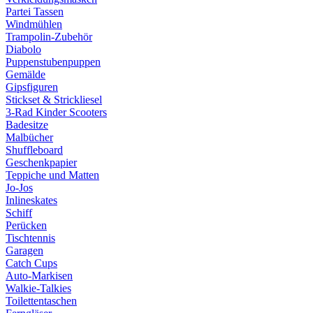
Partei Tassen
Windmühlen
Trampolin-Zubehör
Diabolo
Puppenstubenpuppen
Gemälde
Gipsfiguren
Stickset & Strickliesel
3-Rad Kinder Scooters
Badesitze
Malbücher
Shuffleboard
Geschenkpapier
Teppiche und Matten
Jo-Jos
Inlineskates
Schiff
Perücken
Tischtennis
Garagen
Catch Cups
Auto-Markisen
Walkie-Talkies
Toilettentaschen