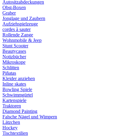
Autositzabdeckungen
Obst-Boxen
Graber
Jonglage und Zaubern
Aufziehspielzeuge
cordes à sauter
Rollende Zange
Wohnmobile & Jeep
Stunt Scooter
Beautycases
Notizbücher
Mikroskope
Schlitten
Piñatas
Kleider anziehen
Inline skates
Bowling Spiele
Schwimmgürtel
Kartenspiele
Traktoren
Diamond Painting
Falsche Nägel und Wimpern
Lätzchen
Hockey
Tischtextilien