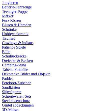
Jonglieren
Batterie-Fahrzeuge
Teenager-Puppe
Marker
Furz Kissen
Blusen & Hemden
Schränke
Hobbyelektronik
Tischset
Cowboys & Indians
Patience Spiele
Bälle
Schulrucksäcke
Dreiecke & Becken
Camping-Stuhl
Tabelle Fußbälle
Dekorative Bilder und Objekte
Paddel
Fotoboot-Zubehör
Sandkästen
Slijmfiguren
Schreibwaren-Sets
Steckdosenschutz
Gürtel abdeckungen
3D-Malset