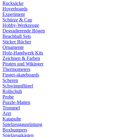
Rucksäcke
Hoverboards
Experiment
Schürze & Cap
Hobby-Werkzeuge
Degradierende Bögen
Beachball Sets
Sticker Bücher
Ornamente
Holz-Handwerk Kits
Zeichnen & Farben
Piraten und Wikinger
Thermometers
Finger-skateboards
Scheren
Schwimmflügel
Rollschuh
Probe
Puzzle-Matten
Trommel
Arzt
Katapulte
Spielzeugausrüstung
Boxbumpers
Spielzeugkästen