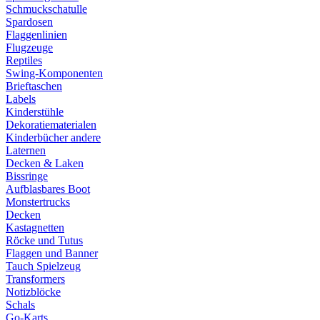
Schmuckschatulle
Spardosen
Flaggenlinien
Flugzeuge
Reptiles
Swing-Komponenten
Brieftaschen
Labels
Kinderstühle
Dekoratiematerialen
Kinderbücher andere
Laternen
Decken & Laken
Bissringe
Aufblasbares Boot
Monstertrucks
Decken
Kastagnetten
Röcke und Tutus
Flaggen und Banner
Tauch Spielzeug
Transformers
Notizblöcke
Schals
Go-Karts