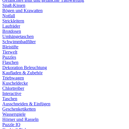
Gefälschtes Blut und gefälschte Tätowierung
Spaß-Kissen
Bögen und Krawatten
Notfall
Strickleitern
Laufräder
Brotdosen
Umhängetaschen
Schwimmbadfilter
Bleistifte
Tierwelt
Puzzles
Flaschen
Dekoration Beleuchtung
Kaufladen & Zubehör
Triebwagen
Kuscheldecke
Chlortreiber
Interactive
Taschen
Ausschneiden & Einfügen
Geschenketiketten
Wasserspiele
Hörner und Rasseln
Puzzle IQ