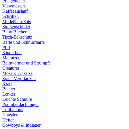
Pflegetücher
Viewmasters
Kaffeeauslauf
Schriften
Modellbau-Kits
Straßenschilder
Baby Bücher
Tisch-Eckschutz
Bärte und Schnurrbärte
Pfiff
Kinderbett
Matratzen
Beinwärmer und Strümpfe
Creatures
Mosaik-Einsätze
Spielt Verpflanzen
Kratz
Becher
Lenker
Leichte Schnüre
Poolüberdachungen
Luftballons
Haustiere
Hefter
Cowboys & Indianer