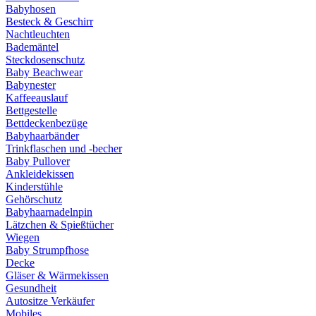
Babyhosen
Besteck & Geschirr
Nachtleuchten
Bademäntel
Steckdosenschutz
Baby Beachwear
Babynester
Kaffeeauslauf
Bettgestelle
Bettdeckenbezüge
Babyhaarbänder
Trinkflaschen und -becher
Baby Pullover
Ankleidekissen
Kinderstühle
Gehörschutz
Babyhaarnadelnpin
Lätzchen & Spießtücher
Wiegen
Baby Strumpfhose
Decke
Gläser & Wärmekissen
Gesundheit
Autositze Verkäufer
Mobiles