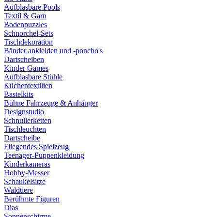
Aufblasbare Pools
Textil & Garn
Bodenpuzzles
Schnorchel-Sets
Tischdekoration
Bänder ankleiden und -poncho's
Dartscheiben
Kinder Games
Aufblasbare Stühle
Küchentextilien
Bastelkits
Bühne Fahrzeuge & Anhänger
Designstudio
Schnullerketten
Tischleuchten
Dartscheibe
Fliegendes Spielzeug
Teenager-Puppenkleidung
Kinderkameras
Hobby-Messer
Schaukelsitze
Waldtiere
Berühmte Figuren
Dias
Sonnenschirme