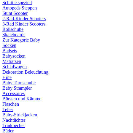
Schritte speziell
Autopeds Steppen
Stunt Scooter
2-Rad-Kinder Scooters
3-Rad Kinder Scooters
Rollschuhe
Skateboards
Zur Kategorie Baby
Socken
Badsets
Babysocken
Matratzen
Schlafwagen
Dekoration Beleuchtung
Hüte
Baby Turnschuhe
Baby Strampler
Accessoires
Bürsten und Kämme
Flaschen
Teller
Baby-Strickjacken
Nachtlichter
Trinkbecher
Bäder