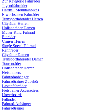
Zur Kategorie Fahrräder
Jugendfahrräder
Hardtail Mountainbikes
Erwachsenen Fahrräder
Transportfahrräder Herren
Cityräder Herren
Hollandräder Damen
Mutter-Kind-Fahrrad
Einräder
Cruiser Herren
Single Speed Fahrrad
Rennräder
Cityräder Damen
Transportfahrräder Damen
Tourenräder
Hollandräder Herren
Fietstrainers
Fahrradanhänger
Fahrradtrainer Zubehör
Lastenfahrräder
Fietstrainer Accessoires
Hoverboards
Falträder
Fahrrad-Anhänger
Fahrradtrainer