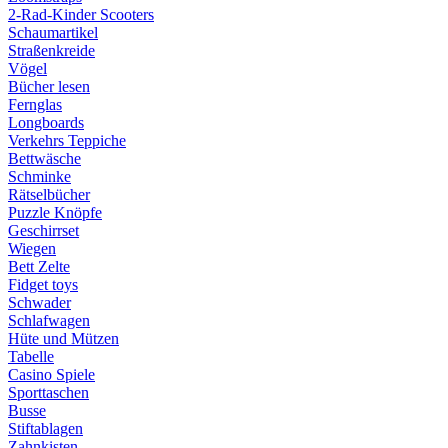
2-Rad-Kinder Scooters
Schaumartikel
Straßenkreide
Vögel
Bücher lesen
Fernglas
Longboards
Verkehrs Teppiche
Bettwäsche
Schminke
Rätselbücher
Puzzle Knöpfe
Geschirrset
Wiegen
Bett Zelte
Fidget toys
Schwader
Schlafwagen
Hüte und Mützen
Tabelle
Casino Spiele
Sporttaschen
Busse
Stiftablagen
Zahnkisten