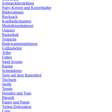
Schmuckherstellung
Party-Kerzen und Kerzenhalter
Bilderrahmen
Rucksack
Kopfbedeckungen
Modelleisenbahnset
Quizzes
Basketball
Teppiche
Badewannenspielzeug
Grillzubehör
Teller
Falten
Sand Scoops
Ramps
Schminksets
Tiere auf dem Bauernhof
Tischsets
Stoffe
Tennis
Hemden und Tops
Bleistift
Papier und Pappe
Torten-Dekoration
Leim