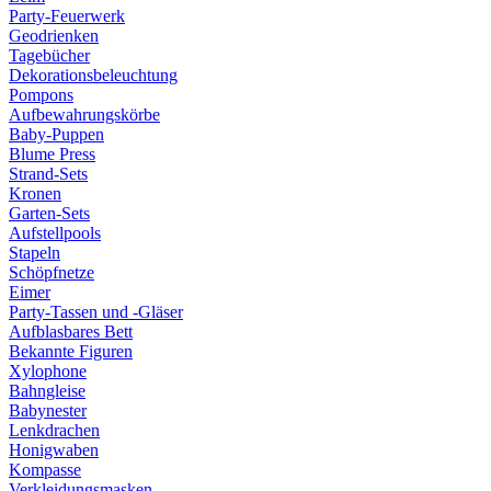
Party-Feuerwerk
Geodrienken
Tagebücher
Dekorationsbeleuchtung
Pompons
Aufbewahrungskörbe
Baby-Puppen
Blume Press
Strand-Sets
Kronen
Garten-Sets
Aufstellpools
Stapeln
Schöpfnetze
Eimer
Party-Tassen und -Gläser
Aufblasbares Bett
Bekannte Figuren
Xylophone
Bahngleise
Babynester
Lenkdrachen
Honigwaben
Kompasse
Verkleidungsmasken