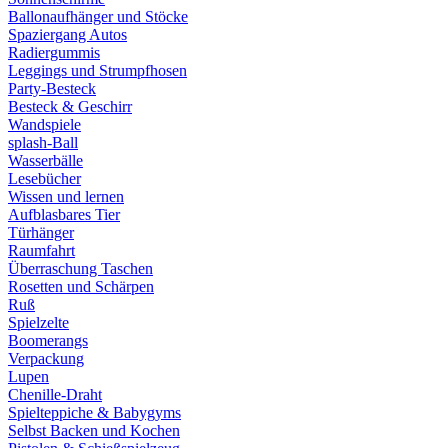
Ballonaufhänger und Stöcke
Spaziergang Autos
Radiergummis
Leggings und Strumpfhosen
Party-Besteck
Besteck & Geschirr
Wandspiele
splash-Ball
Wasserbälle
Lesebücher
Wissen und lernen
Aufblasbares Tier
Türhänger
Raumfahrt
Überraschung Taschen
Rosetten und Schärpen
Ruß
Spielzelte
Boomerangs
Verpackung
Lupen
Chenille-Draht
Spielteppiche & Babygyms
Selbst Backen und Kochen