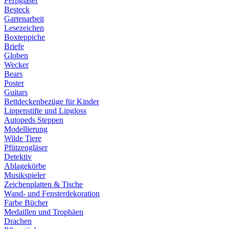
Ferngläser
Besteck
Gartenarbeit
Lesezeichen
Boxteppiche
Briefe
Globen
Wecker
Bears
Poster
Guitars
Bettdeckenbezüge für Kinder
Lippenstifte und Lipgloss
Autopeds Steppen
Modellierung
Wilde Tiere
Pfützengläser
Detektiv
Ablagekörbe
Musikspieler
Zeichenplatten & Tische
Wand- und Fensterdekoration
Farbe Bücher
Medaillen und Trophäen
Drachen