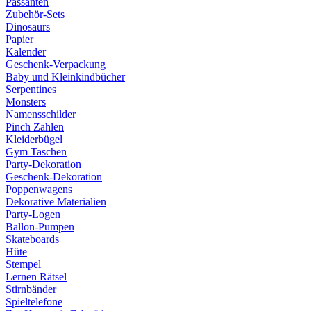
Passanten
Zubehör-Sets
Dinosaurs
Papier
Kalender
Geschenk-Verpackung
Baby und Kleinkindbücher
Serpentines
Monsters
Namensschilder
Pinch Zahlen
Kleiderbügel
Gym Taschen
Party-Dekoration
Geschenk-Dekoration
Poppenwagens
Dekorative Materialien
Party-Logen
Ballon-Pumpen
Skateboards
Hüte
Stempel
Lernen Rätsel
Stirnbänder
Spieltelefone