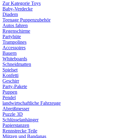
Zur Kategorie Toys
Baby-Verdecke
Diadem
Teenage Puppenzubehör
Autos fahren
Regenschirme
Partyhüte
Trampolines
Accessoires
Bauern
Whiteboards
Schneidmatten
Spielset
Konfetti
Geschirr
Party-Pakete
Puppen
Pendel
landwirtschaftliche Fahrzeuge
Abreißmesser
Puzzle 3D
Schlüsselanhänger
Papierstanzen
Rennstrecke Teile
Mützen und Bandanas