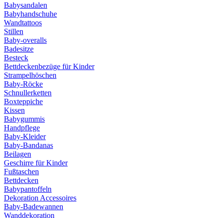
Babysandalen
Babyhandschuhe
Wandtattoos
Stillen
Baby-overalls
Badesitze
Besteck
Bettdeckenbezüge für Kinder
Strampelhöschen
Baby-Röcke
Schnullerketten
Boxteppiche
Kissen
Babygummis
Handpflege
Baby-Kleider
Baby-Bandanas
Beilagen
Geschirre für Kinder
Fußtaschen
Bettdecken
Babypantoffeln
Dekoration Accessoires
Baby-Badewannen
Wanddekoration