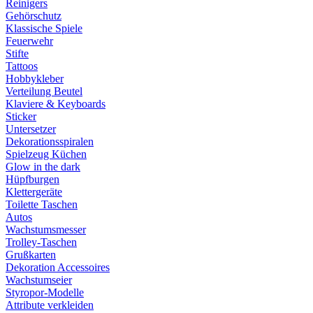
Reinigers
Gehörschutz
Klassische Spiele
Feuerwehr
Stifte
Tattoos
Hobbykleber
Verteilung Beutel
Klaviere & Keyboards
Sticker
Untersetzer
Dekorationsspiralen
Spielzeug Küchen
Glow in the dark
Hüpfburgen
Klettergeräte
Toilette Taschen
Autos
Wachstumsmesser
Trolley-Taschen
Grußkarten
Dekoration Accessoires
Wachstumseier
Styropor-Modelle
Attribute verkleiden