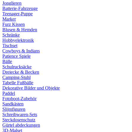
Jonglieren
Batterie-Fahrzeuge
Teenager-Puppe
Marker
Furz Kissen
Blusen & Hemden
Schränke
Hobbyelektronik
Tischset
Cowboys & Indians
Patience Spiele
Bälle
Schulrucksäcke
Dreiecke & Becken
Camping-Stuhl
Tabelle Fußbälle
Dekorative Bilder und Objekte
Paddel
Fotoboot-Zubehör
Sandkästen
Slijmfiguren
Schreibwaren-Sets
Steckdosenschutz
Gürtel abdeckungen
3D-Malset