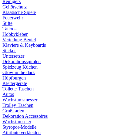
Reinigers
Gehörschutz
Klassische Spiele
Feuerwehr
Stifte
Tattoos
Hobbykleber
Verteilung Beutel
Klaviere & Keyboards
Sticker
Untersetzer
Dekorationsspiralen
Spielzeug Küchen
Glow in the dark
Hüpfburgen
Klettergeräte
Toilette Taschen
Autos
Wachstumsmesser
Trolley-Taschen
Grußkarten
Dekoration Accessoires
Wachstumseier
Styropor-Modelle
Attribute verkleiden