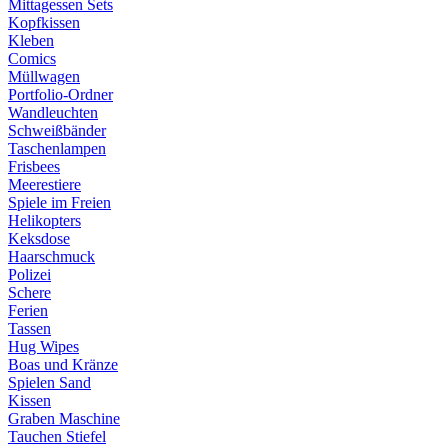
Mittagessen Sets
Kopfkissen
Kleben
Comics
Müllwagen
Portfolio-Ordner
Wandleuchten
Schweißbänder
Taschenlampen
Frisbees
Meerestiere
Spiele im Freien
Helikopters
Keksdose
Haarschmuck
Polizei
Schere
Ferien
Tassen
Hug Wipes
Boas und Kränze
Spielen Sand
Kissen
Graben Maschine
Tauchen Stiefel