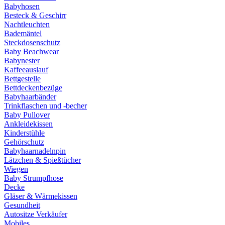
Babyhosen
Besteck & Geschirr
Nachtleuchten
Bademäntel
Steckdosenschutz
Baby Beachwear
Babynester
Kaffeeauslauf
Bettgestelle
Bettdeckenbezüge
Babyhaarbänder
Trinkflaschen und -becher
Baby Pullover
Ankleidekissen
Kinderstühle
Gehörschutz
Babyhaarnadelnpin
Lätzchen & Spießtücher
Wiegen
Baby Strumpfhose
Decke
Gläser & Wärmekissen
Gesundheit
Autositze Verkäufer
Mobiles