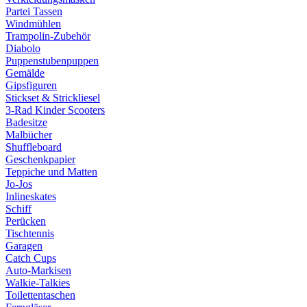
Partei Tassen
Windmühlen
Trampolin-Zubehör
Diabolo
Puppenstubenpuppen
Gemälde
Gipsfiguren
Stickset & Strickliesel
3-Rad Kinder Scooters
Badesitze
Malbücher
Shuffleboard
Geschenkpapier
Teppiche und Matten
Jo-Jos
Inlineskates
Schiff
Perücken
Tischtennis
Garagen
Catch Cups
Auto-Markisen
Walkie-Talkies
Toilettentaschen