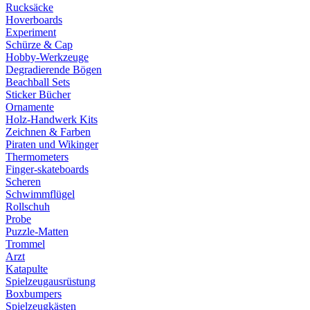
Rucksäcke
Hoverboards
Experiment
Schürze & Cap
Hobby-Werkzeuge
Degradierende Bögen
Beachball Sets
Sticker Bücher
Ornamente
Holz-Handwerk Kits
Zeichnen & Farben
Piraten und Wikinger
Thermometers
Finger-skateboards
Scheren
Schwimmflügel
Rollschuh
Probe
Puzzle-Matten
Trommel
Arzt
Katapulte
Spielzeugausrüstung
Boxbumpers
Spielzeugkästen