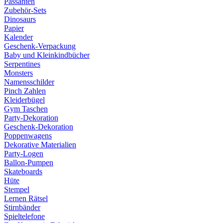
Passanten
Zubehör-Sets
Dinosaurs
Papier
Kalender
Geschenk-Verpackung
Baby und Kleinkindbücher
Serpentines
Monsters
Namensschilder
Pinch Zahlen
Kleiderbügel
Gym Taschen
Party-Dekoration
Geschenk-Dekoration
Poppenwagens
Dekorative Materialien
Party-Logen
Ballon-Pumpen
Skateboards
Hüte
Stempel
Lernen Rätsel
Stirnbänder
Spieltelefone