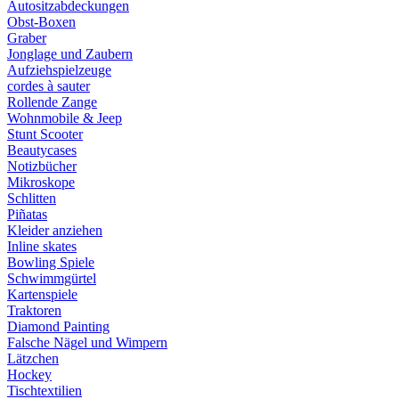
Autositzabdeckungen
Obst-Boxen
Graber
Jonglage und Zaubern
Aufziehspielzeuge
cordes à sauter
Rollende Zange
Wohnmobile & Jeep
Stunt Scooter
Beautycases
Notizbücher
Mikroskope
Schlitten
Piñatas
Kleider anziehen
Inline skates
Bowling Spiele
Schwimmgürtel
Kartenspiele
Traktoren
Diamond Painting
Falsche Nägel und Wimpern
Lätzchen
Hockey
Tischtextilien