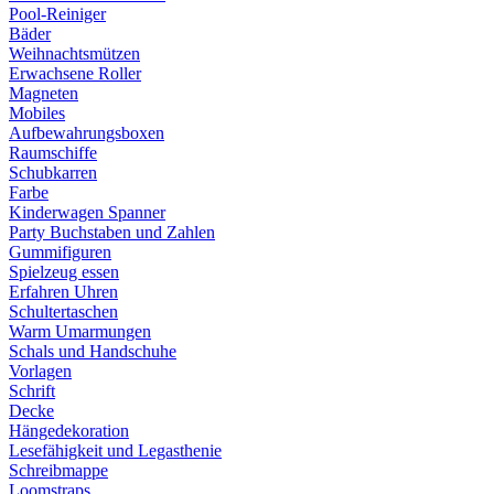
Pool-Reiniger
Bäder
Weihnachtsmützen
Erwachsene Roller
Magneten
Mobiles
Aufbewahrungsboxen
Raumschiffe
Schubkarren
Farbe
Kinderwagen Spanner
Party Buchstaben und Zahlen
Gummifiguren
Spielzeug essen
Erfahren Uhren
Schultertaschen
Warm Umarmungen
Schals und Handschuhe
Vorlagen
Schrift
Decke
Hängedekoration
Lesefähigkeit und Legasthenie
Schreibmappe
Loomstraps