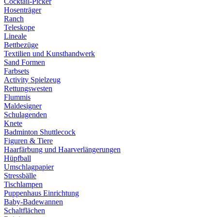
Cocktail-Picker
Hosenträger
Ranch
Teleskope
Lineale
Bettbezüge
Textilien und Kunsthandwerk
Sand Formen
Farbsets
Activity Spielzeug
Rettungswesten
Flummis
Maldesigner
Schulagenden
Knete
Badminton Shuttlecock
Figuren & Tiere
Haarfärbung und Haarverlängerungen
Hüpfball
Umschlagpapier
Stressbälle
Tischlampen
Puppenhaus Einrichtung
Baby-Badewannen
Schaltflächen