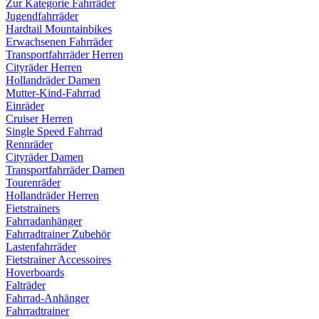
Zur Kategorie Fahrräder
Jugendfahrräder
Hardtail Mountainbikes
Erwachsenen Fahrräder
Transportfahrräder Herren
Cityräder Herren
Hollandräder Damen
Mutter-Kind-Fahrrad
Einräder
Cruiser Herren
Single Speed Fahrrad
Rennräder
Cityräder Damen
Transportfahrräder Damen
Tourenräder
Hollandräder Herren
Fietstrainers
Fahrradanhänger
Fahrradtrainer Zubehör
Lastenfahrräder
Fietstrainer Accessoires
Hoverboards
Falträder
Fahrrad-Anhänger
Fahrradtrainer