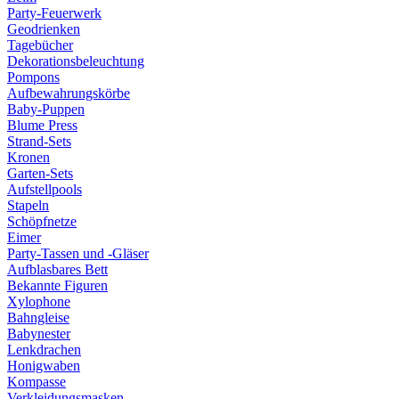
Party-Feuerwerk
Geodrienken
Tagebücher
Dekorationsbeleuchtung
Pompons
Aufbewahrungskörbe
Baby-Puppen
Blume Press
Strand-Sets
Kronen
Garten-Sets
Aufstellpools
Stapeln
Schöpfnetze
Eimer
Party-Tassen und -Gläser
Aufblasbares Bett
Bekannte Figuren
Xylophone
Bahngleise
Babynester
Lenkdrachen
Honigwaben
Kompasse
Verkleidungsmasken