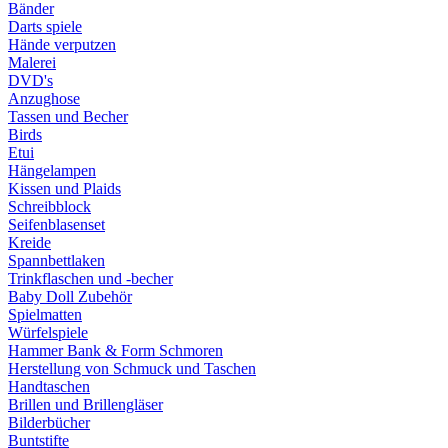
Bänder
Darts spiele
Hände verputzen
Malerei
DVD's
Anzughose
Tassen und Becher
Birds
Etui
Hängelampen
Kissen und Plaids
Schreibblock
Seifenblasenset
Kreide
Spannbettlaken
Trinkflaschen und -becher
Baby Doll Zubehör
Spielmatten
Würfelspiele
Hammer Bank & Form Schmoren
Herstellung von Schmuck und Taschen
Handtaschen
Brillen und Brillengläser
Bilderbücher
Buntstifte