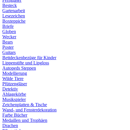
Ferngläser
Besteck
Gartenarbeit
Lesezeichen
Boxteppiche
Briefe
Globen
Wecker
Bears
Poster
Guitars
Bettdeckenbezüge für Kinder
Lippenstifte und Lipgloss
Autopeds Steppen
Modellierung
Wilde Tiere
Pfützengläser
Detektiv
Ablagekörbe
Musikspieler
Zeichenplatten & Tische
Wand- und Fensterdekoration
Farbe Bücher
Medaillen und Trophäen
Drachen