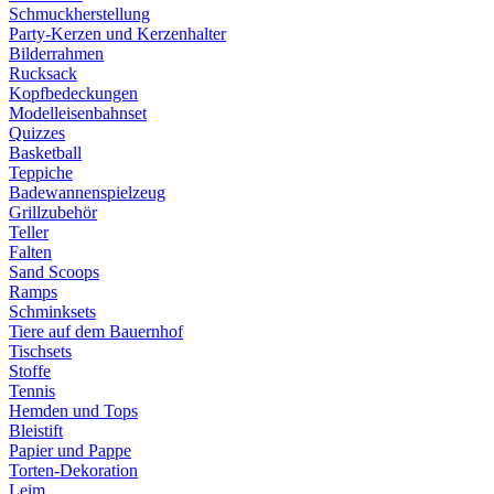
Schmuckherstellung
Party-Kerzen und Kerzenhalter
Bilderrahmen
Rucksack
Kopfbedeckungen
Modelleisenbahnset
Quizzes
Basketball
Teppiche
Badewannenspielzeug
Grillzubehör
Teller
Falten
Sand Scoops
Ramps
Schminksets
Tiere auf dem Bauernhof
Tischsets
Stoffe
Tennis
Hemden und Tops
Bleistift
Papier und Pappe
Torten-Dekoration
Leim