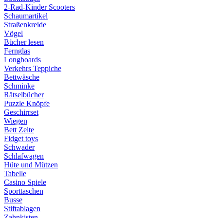
2-Rad-Kinder Scooters
Schaumartikel
Straßenkreide
Vögel
Bücher lesen
Fernglas
Longboards
Verkehrs Teppiche
Bettwäsche
Schminke
Rätselbücher
Puzzle Knöpfe
Geschirrset
Wiegen
Bett Zelte
Fidget toys
Schwader
Schlafwagen
Hüte und Mützen
Tabelle
Casino Spiele
Sporttaschen
Busse
Stiftablagen
Zahnkisten