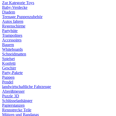
Zur Kategorie Toys
Baby-Verdecke
Diadem
Teenage Puppenzubehör
Autos fahren
Regenschirme
Partyhüte
Trampolines
Accessoires
Bauern
Whiteboards
Schneidmatten
Spielset
Konfetti
Geschirr
Party-Pakete
Puppen
Pendel
landwirtschaftliche Fahrzeuge
Abreißmesser
Puzzle 3D
Schlüsselanhänger
Papierstanzen
Rennstrecke Teile
Mützen und Bandanas