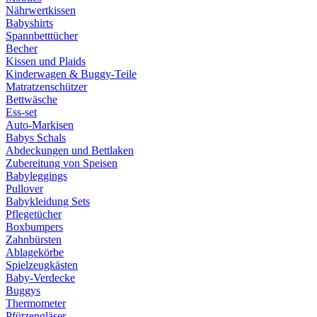
Nährwertkissen
Babyshirts
Spannbetttücher
Becher
Kissen und Plaids
Kinderwagen & Buggy-Teile
Matratzenschützer
Bettwäsche
Ess-set
Auto-Markisen
Babys Schals
Abdeckungen und Bettlaken
Zubereitung von Speisen
Babyleggings
Pullover
Babykleidung Sets
Pflegetücher
Boxbumpers
Zahnbürsten
Ablagekörbe
Spielzeugkästen
Baby-Verdecke
Buggys
Thermometer
Pfützengläser