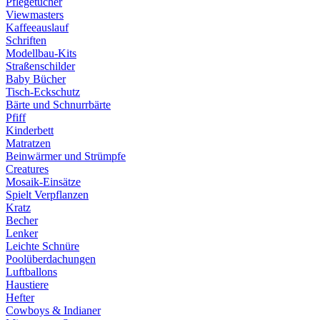
Pflegetücher
Viewmasters
Kaffeeauslauf
Schriften
Modellbau-Kits
Straßenschilder
Baby Bücher
Tisch-Eckschutz
Bärte und Schnurrbärte
Pfiff
Kinderbett
Matratzen
Beinwärmer und Strümpfe
Creatures
Mosaik-Einsätze
Spielt Verpflanzen
Kratz
Becher
Lenker
Leichte Schnüre
Poolüberdachungen
Luftballons
Haustiere
Hefter
Cowboys & Indianer