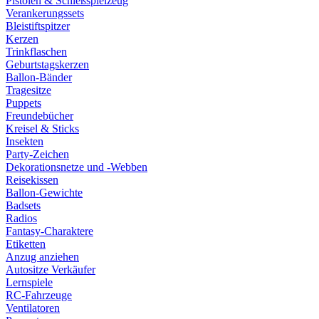
Pistolen & Schießspielzeug
Verankerungssets
Bleistiftspitzer
Kerzen
Trinkflaschen
Geburtstagskerzen
Ballon-Bänder
Tragesitze
Puppets
Freundebücher
Kreisel & Sticks
Insekten
Party-Zeichen
Dekorationsnetze und -Webben
Reisekissen
Ballon-Gewichte
Badsets
Radios
Fantasy-Charaktere
Etiketten
Anzug anziehen
Autositze Verkäufer
Lernspiele
RC-Fahrzeuge
Ventilatoren