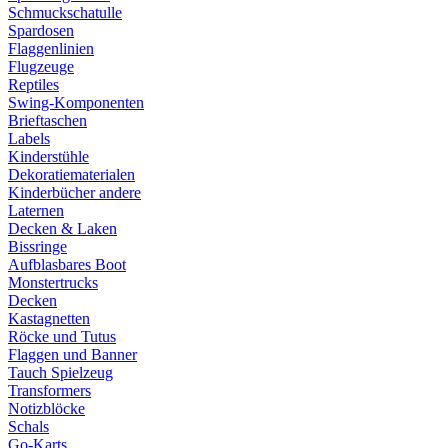
Schmuckschatulle
Spardosen
Flaggenlinien
Flugzeuge
Reptiles
Swing-Komponenten
Brieftaschen
Labels
Kinderstühle
Dekoratiematerialen
Kinderbücher andere
Laternen
Decken & Laken
Bissringe
Aufblasbares Boot
Monstertrucks
Decken
Kastagnetten
Röcke und Tutus
Flaggen und Banner
Tauch Spielzeug
Transformers
Notizblöcke
Schals
Go-Karts