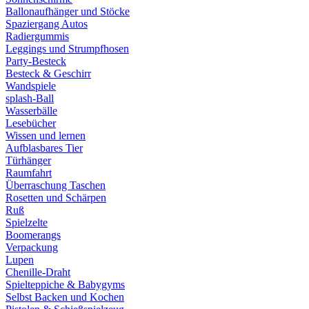
Ballonaufhänger und Stöcke
Spaziergang Autos
Radiergummis
Leggings und Strumpfhosen
Party-Besteck
Besteck & Geschirr
Wandspiele
splash-Ball
Wasserbälle
Lesebücher
Wissen und lernen
Aufblasbares Tier
Türhänger
Raumfahrt
Überraschung Taschen
Rosetten und Schärpen
Ruß
Spielzelte
Boomerangs
Verpackung
Lupen
Chenille-Draht
Spielteppiche & Babygyms
Selbst Backen und Kochen