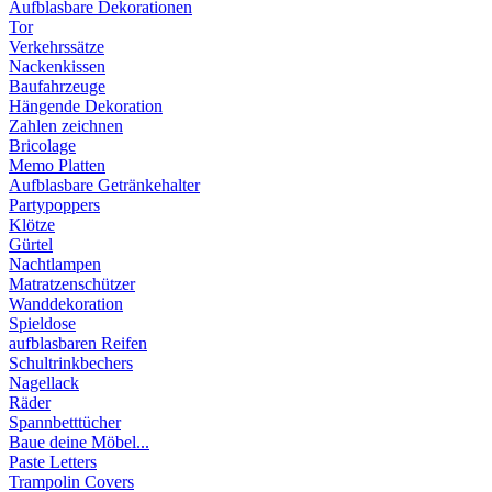
Aufblasbare Dekorationen
Tor
Verkehrssätze
Nackenkissen
Baufahrzeuge
Hängende Dekoration
Zahlen zeichnen
Bricolage
Memo Platten
Aufblasbare Getränkehalter
Partypoppers
Klötze
Gürtel
Nachtlampen
Matratzenschützer
Wanddekoration
Spieldose
aufblasbaren Reifen
Schultrinkbechers
Nagellack
Räder
Spannbetttücher
Baue deine Möbel...
Paste Letters
Trampolin Covers