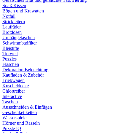
Gefälschtes Blut und gefälschte Tätowierung
Spaß-Kissen
Bögen und Krawatten
Notfall
Strickleitern
Laufräder
Brotdosen
Umhängetaschen
Schwimmbadfilter
Bleistifte
Tierwelt
Puzzles
Flaschen
Dekoration Beleuchtung
Kaufladen & Zubehör
Triebwagen
Kuscheldecke
Chlortreiber
Interactive
Taschen
Ausschneiden & Einfügen
Geschenketiketten
Wasserspiele
Hörner und Rasseln
Puzzle IQ