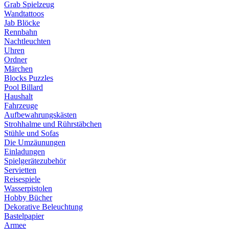
Grab Spielzeug
Wandtattoos
Jab Blöcke
Rennbahn
Nachtleuchten
Uhren
Ordner
Märchen
Blocks Puzzles
Pool Billard
Haushalt
Fahrzeuge
Aufbewahrungskästen
Strohhalme und Rührstäbchen
Stühle und Sofas
Die Umzäunungen
Einladungen
Spielgerätezubehör
Servietten
Reisespiele
Wasserpistolen
Hobby Bücher
Dekorative Beleuchtung
Bastelpapier
Armee