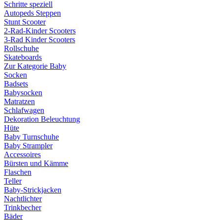
Schritte speziell
Autopeds Steppen
Stunt Scooter
2-Rad-Kinder Scooters
3-Rad Kinder Scooters
Rollschuhe
Skateboards
Zur Kategorie Baby
Socken
Badsets
Babysocken
Matratzen
Schlafwagen
Dekoration Beleuchtung
Hüte
Baby Turnschuhe
Baby Strampler
Accessoires
Bürsten und Kämme
Flaschen
Teller
Baby-Strickjacken
Nachtlichter
Trinkbecher
Bäder