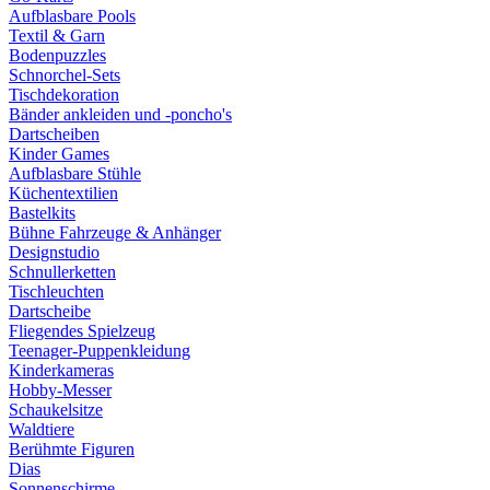
Aufblasbare Pools
Textil & Garn
Bodenpuzzles
Schnorchel-Sets
Tischdekoration
Bänder ankleiden und -poncho's
Dartscheiben
Kinder Games
Aufblasbare Stühle
Küchentextilien
Bastelkits
Bühne Fahrzeuge & Anhänger
Designstudio
Schnullerketten
Tischleuchten
Dartscheibe
Fliegendes Spielzeug
Teenager-Puppenkleidung
Kinderkameras
Hobby-Messer
Schaukelsitze
Waldtiere
Berühmte Figuren
Dias
Sonnenschirme