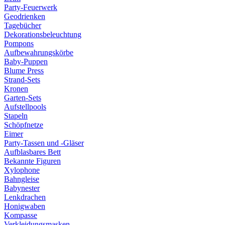
Party-Feuerwerk
Geodrienken
Tagebücher
Dekorationsbeleuchtung
Pompons
Aufbewahrungskörbe
Baby-Puppen
Blume Press
Strand-Sets
Kronen
Garten-Sets
Aufstellpools
Stapeln
Schöpfnetze
Eimer
Party-Tassen und -Gläser
Aufblasbares Bett
Bekannte Figuren
Xylophone
Bahngleise
Babynester
Lenkdrachen
Honigwaben
Kompasse
Verkleidungsmasken