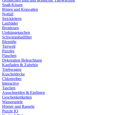
Gefälschtes Blut und gefälschte Tätowierung
Spaß-Kissen
Bögen und Krawatten
Notfall
Strickleitern
Laufräder
Brotdosen
Umhängetaschen
Schwimmbadfilter
Bleistifte
Tierwelt
Puzzles
Flaschen
Dekoration Beleuchtung
Kaufladen & Zubehör
Triebwagen
Kuscheldecke
Chlortreiber
Interactive
Taschen
Ausschneiden & Einfügen
Geschenketiketten
Wasserspiele
Hörner und Rasseln
Puzzle IQ