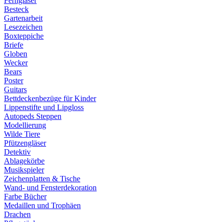
Ferngläser
Besteck
Gartenarbeit
Lesezeichen
Boxteppiche
Briefe
Globen
Wecker
Bears
Poster
Guitars
Bettdeckenbezüge für Kinder
Lippenstifte und Lipgloss
Autopeds Steppen
Modellierung
Wilde Tiere
Pfützengläser
Detektiv
Ablagekörbe
Musikspieler
Zeichenplatten & Tische
Wand- und Fensterdekoration
Farbe Bücher
Medaillen und Trophäen
Drachen