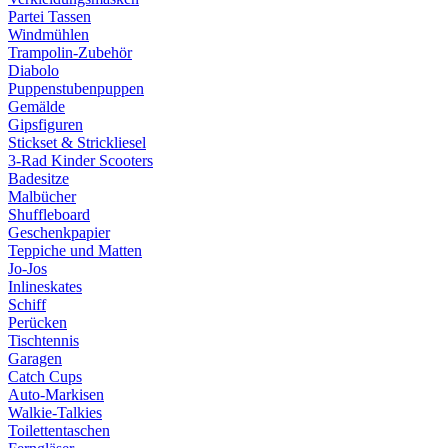
Partei Tassen
Windmühlen
Trampolin-Zubehör
Diabolo
Puppenstubenpuppen
Gemälde
Gipsfiguren
Stickset & Strickliesel
3-Rad Kinder Scooters
Badesitze
Malbücher
Shuffleboard
Geschenkpapier
Teppiche und Matten
Jo-Jos
Inlineskates
Schiff
Perücken
Tischtennis
Garagen
Catch Cups
Auto-Markisen
Walkie-Talkies
Toilettentaschen