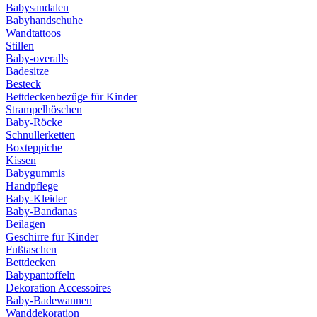
Babysandalen
Babyhandschuhe
Wandtattoos
Stillen
Baby-overalls
Badesitze
Besteck
Bettdeckenbezüge für Kinder
Strampelhöschen
Baby-Röcke
Schnullerketten
Boxteppiche
Kissen
Babygummis
Handpflege
Baby-Kleider
Baby-Bandanas
Beilagen
Geschirre für Kinder
Fußtaschen
Bettdecken
Babypantoffeln
Dekoration Accessoires
Baby-Badewannen
Wanddekoration