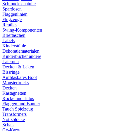
Schmuckschatulle
Spardosen
Flaggenlinien
Flugzeuge
Reptiles
Swing-Komponenten
Brieftaschen
Labels
Kinderstühle
Dekoratiematerialen
Kinderbücher andere
Laternen
Decken & Laken
Bissringe
Aufblasbares Boot
Monstertrucks
Decken
Kastagnetten
Röcke und Tutus
Flaggen und Banner
Tauch Spielzeug
Transformers
Notizblöcke
Schals
Go-Karts