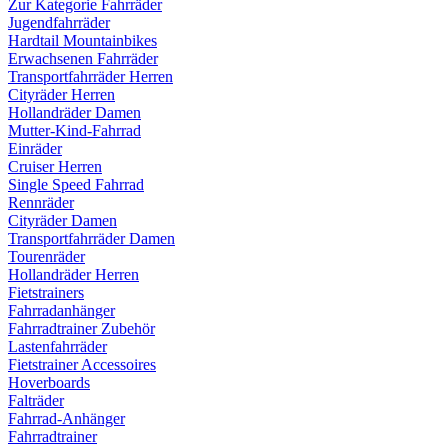
Zur Kategorie Fahrräder
Jugendfahrräder
Hardtail Mountainbikes
Erwachsenen Fahrräder
Transportfahrräder Herren
Cityräder Herren
Hollandräder Damen
Mutter-Kind-Fahrrad
Einräder
Cruiser Herren
Single Speed Fahrrad
Rennräder
Cityräder Damen
Transportfahrräder Damen
Tourenräder
Hollandräder Herren
Fietstrainers
Fahrradanhänger
Fahrradtrainer Zubehör
Lastenfahrräder
Fietstrainer Accessoires
Hoverboards
Falträder
Fahrrad-Anhänger
Fahrradtrainer