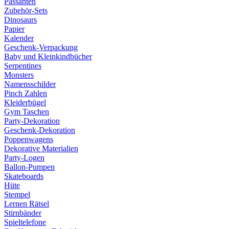
Passanten
Zubehör-Sets
Dinosaurs
Papier
Kalender
Geschenk-Verpackung
Baby und Kleinkindbücher
Serpentines
Monsters
Namensschilder
Pinch Zahlen
Kleiderbügel
Gym Taschen
Party-Dekoration
Geschenk-Dekoration
Poppenwagens
Dekorative Materialien
Party-Logen
Ballon-Pumpen
Skateboards
Hüte
Stempel
Lernen Rätsel
Stirnbänder
Spieltelefone