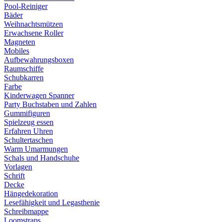
Pool-Reiniger
Bäder
Weihnachtsmützen
Erwachsene Roller
Magneten
Mobiles
Aufbewahrungsboxen
Raumschiffe
Schubkarren
Farbe
Kinderwagen Spanner
Party Buchstaben und Zahlen
Gummifiguren
Spielzeug essen
Erfahren Uhren
Schultertaschen
Warm Umarmungen
Schals und Handschuhe
Vorlagen
Schrift
Decke
Hängedekoration
Lesefähigkeit und Legasthenie
Schreibmappe
Loomstraps