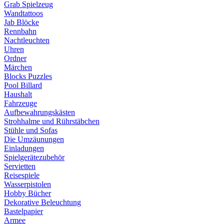
Grab Spielzeug
Wandtattoos
Jab Blöcke
Rennbahn
Nachtleuchten
Uhren
Ordner
Märchen
Blocks Puzzles
Pool Billard
Haushalt
Fahrzeuge
Aufbewahrungskästen
Strohhalme und Rührstäbchen
Stühle und Sofas
Die Umzäunungen
Einladungen
Spielgerätezubehör
Servietten
Reisespiele
Wasserpistolen
Hobby Bücher
Dekorative Beleuchtung
Bastelpapier
Armee