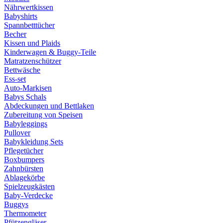
Nährwertkissen
Babyshirts
Spannbetttücher
Becher
Kissen und Plaids
Kinderwagen & Buggy-Teile
Matratzenschützer
Bettwäsche
Ess-set
Auto-Markisen
Babys Schals
Abdeckungen und Bettlaken
Zubereitung von Speisen
Babyleggings
Pullover
Babykleidung Sets
Pflegetücher
Boxbumpers
Zahnbürsten
Ablagekörbe
Spielzeugkästen
Baby-Verdecke
Buggys
Thermometer
Pfützengläser