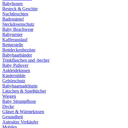
Babyhosen
Besteck & Geschirr
Nachtleuchten
Bademäntel
Steckdosenschutz
Baby Beachwear
Babynester
Kaffeeauslauf
Bettgestelle
Bettdeckenbezüge
Babyhaarbänder
Trinkflaschen und -becher
Baby Pullover
Ankleidekissen
Kinderstühle
Gehörschutz
Babyhaarnadelnpin
Lätzchen & Spießtücher
Wiegen
Baby Strumpfhose
Decke
Gläser & Wärmekissen
Gesundheit
Autositze Verkäufer
Mobiles