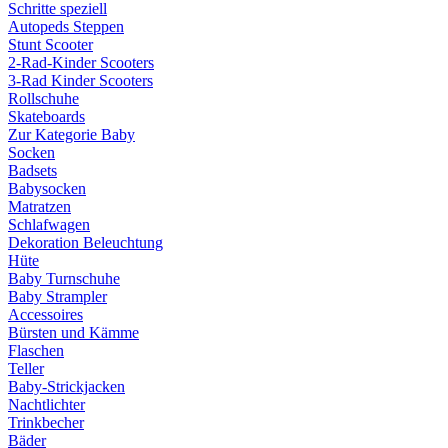
Schritte speziell
Autopeds Steppen
Stunt Scooter
2-Rad-Kinder Scooters
3-Rad Kinder Scooters
Rollschuhe
Skateboards
Zur Kategorie Baby
Socken
Badsets
Babysocken
Matratzen
Schlafwagen
Dekoration Beleuchtung
Hüte
Baby Turnschuhe
Baby Strampler
Accessoires
Bürsten und Kämme
Flaschen
Teller
Baby-Strickjacken
Nachtlichter
Trinkbecher
Bäder