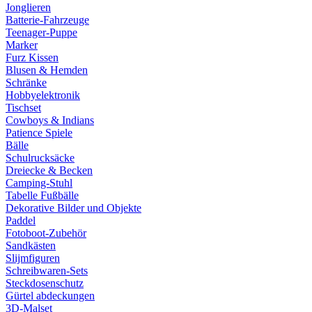
Jonglieren
Batterie-Fahrzeuge
Teenager-Puppe
Marker
Furz Kissen
Blusen & Hemden
Schränke
Hobbyelektronik
Tischset
Cowboys & Indians
Patience Spiele
Bälle
Schulrucksäcke
Dreiecke & Becken
Camping-Stuhl
Tabelle Fußbälle
Dekorative Bilder und Objekte
Paddel
Fotoboot-Zubehör
Sandkästen
Slijmfiguren
Schreibwaren-Sets
Steckdosenschutz
Gürtel abdeckungen
3D-Malset