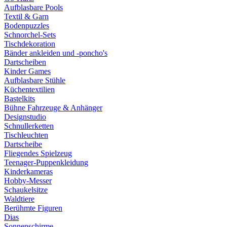
Aufblasbare Pools
Textil & Garn
Bodenpuzzles
Schnorchel-Sets
Tischdekoration
Bänder ankleiden und -poncho's
Dartscheiben
Kinder Games
Aufblasbare Stühle
Küchentextilien
Bastelkits
Bühne Fahrzeuge & Anhänger
Designstudio
Schnullerketten
Tischleuchten
Dartscheibe
Fliegendes Spielzeug
Teenager-Puppenkleidung
Kinderkameras
Hobby-Messer
Schaukelsitze
Waldtiere
Berühmte Figuren
Dias
Sonnenschirme