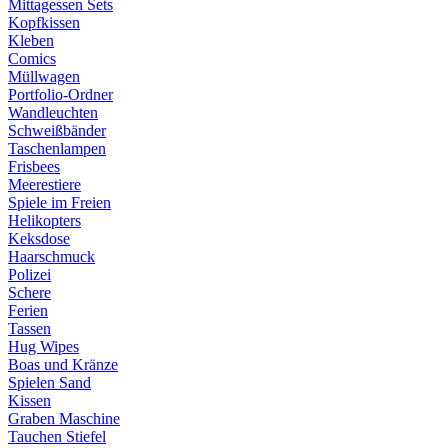
Mittagessen Sets
Kopfkissen
Kleben
Comics
Müllwagen
Portfolio-Ordner
Wandleuchten
Schweißbänder
Taschenlampen
Frisbees
Meerestiere
Spiele im Freien
Helikopters
Keksdose
Haarschmuck
Polizei
Schere
Ferien
Tassen
Hug Wipes
Boas und Kränze
Spielen Sand
Kissen
Graben Maschine
Tauchen Stiefel