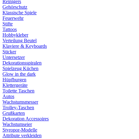
Reinigers
Gehörschutz
Klassische Spiele
Feuerwehr
Stifte
Tattoos
Hobbykleber
Verteilung Beutel
Klaviere & Keyboards
Sticker
Untersetzer
Dekorationsspiralen
Spielzeug Küchen
Glow in the dark
Hüpfburgen
Klettergeräte
Toilette Taschen
Autos
Wachstumsmesser
Trolley-Taschen
Grußkarten
Dekoration Accessoires
Wachstumseier
Styropor-Modelle
Attribute verkleiden