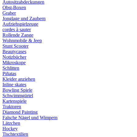
Autositzabdeckungen
Obst-Boxen
Graber
Jonglage und Zaubern
Aufziehspielzeuge
cordes à sauter
Rollende Zange
Wohnmobile & Jeep
Stunt Scooter
Beautycases
Notizbücher
Mikroskope
Schlitten
Piñatas
Kleider anziehen
Inline skates
Bowling Spiele
Schwimmgürtel
Kartenspiele
Traktoren
Diamond Painting
Falsche Nägel und Wimpern
Lätzchen
Hockey
Tischtextilien