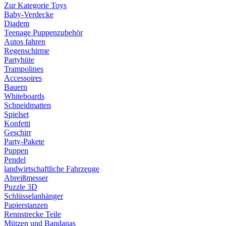
Zur Kategorie Toys
Baby-Verdecke
Diadem
Teenage Puppenzubehör
Autos fahren
Regenschirme
Partyhüte
Trampolines
Accessoires
Bauern
Whiteboards
Schneidmatten
Spielset
Konfetti
Geschirr
Party-Pakete
Puppen
Pendel
landwirtschaftliche Fahrzeuge
Abreißmesser
Puzzle 3D
Schlüsselanhänger
Papierstanzen
Rennstrecke Teile
Mützen und Bandanas