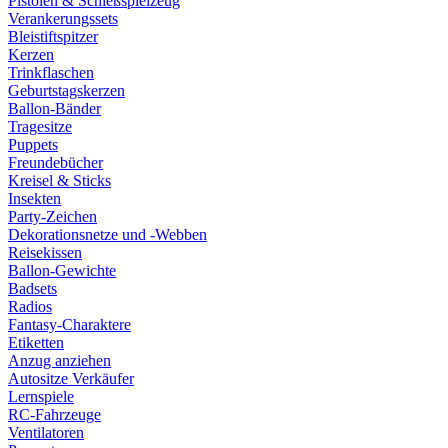
Pistolen & Schießspielzeug
Verankerungssets
Bleistiftspitzer
Kerzen
Trinkflaschen
Geburtstagskerzen
Ballon-Bänder
Tragesitze
Puppets
Freundebücher
Kreisel & Sticks
Insekten
Party-Zeichen
Dekorationsnetze und -Webben
Reisekissen
Ballon-Gewichte
Badsets
Radios
Fantasy-Charaktere
Etiketten
Anzug anziehen
Autositze Verkäufer
Lernspiele
RC-Fahrzeuge
Ventilatoren