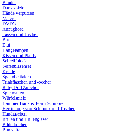
Bänder
Darts spiele
Hände verputzen
Malerei
DVD's
Anzughose
Tassen und Becher
Birds
Etui
Hängelampen
Kissen und Plaids
Schreibblock
Seifenblasenset
Kreide
Spannbettlaken
Trinkflaschen und -becher
Baby Doll Zubehör
Spielmatten
Würfelspiele
Hammer Bank & Form Schmoren
Herstellung von Schmuck und Taschen
Handtaschen
Brillen und Brillengläser
Bilderbücher
Buntstifte