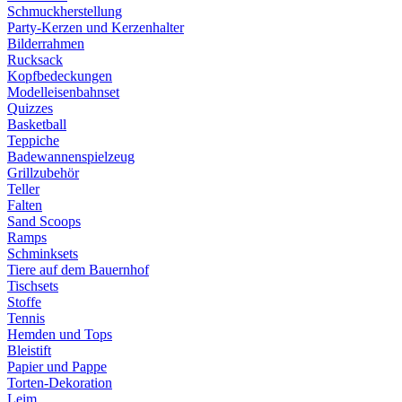
Schmuckherstellung
Party-Kerzen und Kerzenhalter
Bilderrahmen
Rucksack
Kopfbedeckungen
Modelleisenbahnset
Quizzes
Basketball
Teppiche
Badewannenspielzeug
Grillzubehör
Teller
Falten
Sand Scoops
Ramps
Schminksets
Tiere auf dem Bauernhof
Tischsets
Stoffe
Tennis
Hemden und Tops
Bleistift
Papier und Pappe
Torten-Dekoration
Leim