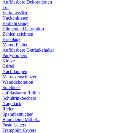
Aufblasbare Dekorationen
Tor
Verkehrssätze
Nackenkissen
Baufahrzeuge
Hängende Dekoration
Zahlen zeichnen
Bricolage
Memo Platten
Aufblasbare Getränkehalter
Partypoppers
Klötze
Gürtel
Nachtlampen
Matratzenschützer
Wanddekoration
Spieldose
aufblasbaren Reifen
Schultrinkbechers
Nagellack
Räder
Spannbetttücher
Baue deine Möbel...
Paste Letters
Trampolin Covers