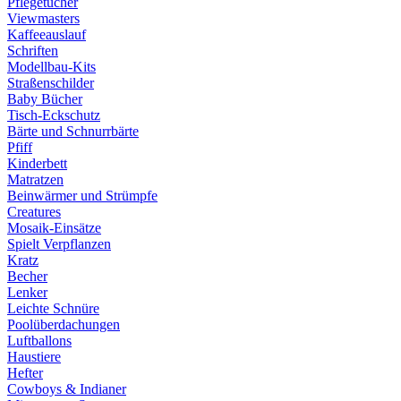
Pflegetücher
Viewmasters
Kaffeeauslauf
Schriften
Modellbau-Kits
Straßenschilder
Baby Bücher
Tisch-Eckschutz
Bärte und Schnurrbärte
Pfiff
Kinderbett
Matratzen
Beinwärmer und Strümpfe
Creatures
Mosaik-Einsätze
Spielt Verpflanzen
Kratz
Becher
Lenker
Leichte Schnüre
Poolüberdachungen
Luftballons
Haustiere
Hefter
Cowboys & Indianer