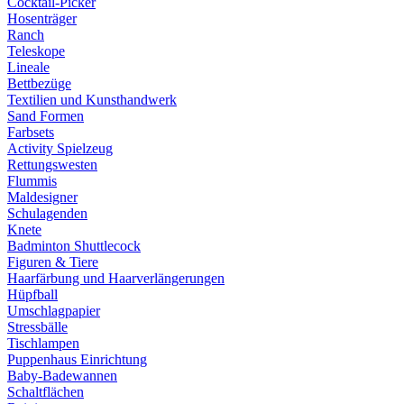
Cocktail-Picker
Hosenträger
Ranch
Teleskope
Lineale
Bettbezüge
Textilien und Kunsthandwerk
Sand Formen
Farbsets
Activity Spielzeug
Rettungswesten
Flummis
Maldesigner
Schulagenden
Knete
Badminton Shuttlecock
Figuren & Tiere
Haarfärbung und Haarverlängerungen
Hüpfball
Umschlagpapier
Stressbälle
Tischlampen
Puppenhaus Einrichtung
Baby-Badewannen
Schaltflächen