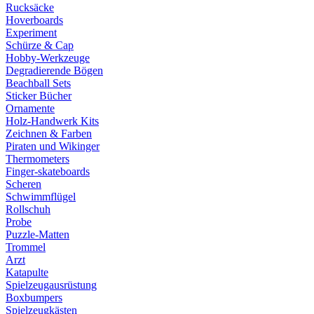
Rucksäcke
Hoverboards
Experiment
Schürze & Cap
Hobby-Werkzeuge
Degradierende Bögen
Beachball Sets
Sticker Bücher
Ornamente
Holz-Handwerk Kits
Zeichnen & Farben
Piraten und Wikinger
Thermometers
Finger-skateboards
Scheren
Schwimmflügel
Rollschuh
Probe
Puzzle-Matten
Trommel
Arzt
Katapulte
Spielzeugausrüstung
Boxbumpers
Spielzeugkästen