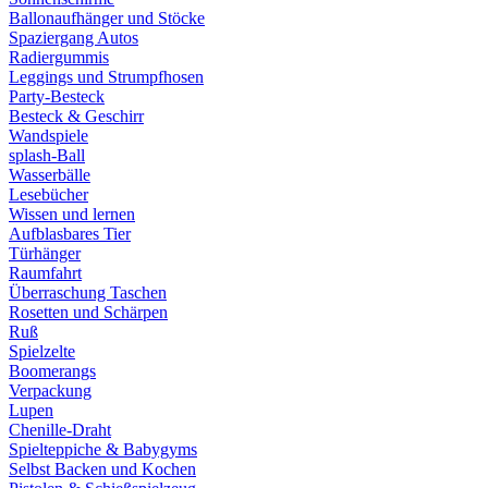
Ballonaufhänger und Stöcke
Spaziergang Autos
Radiergummis
Leggings und Strumpfhosen
Party-Besteck
Besteck & Geschirr
Wandspiele
splash-Ball
Wasserbälle
Lesebücher
Wissen und lernen
Aufblasbares Tier
Türhänger
Raumfahrt
Überraschung Taschen
Rosetten und Schärpen
Ruß
Spielzelte
Boomerangs
Verpackung
Lupen
Chenille-Draht
Spielteppiche & Babygyms
Selbst Backen und Kochen