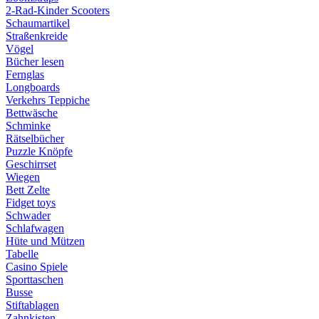
2-Rad-Kinder Scooters
Schaumartikel
Straßenkreide
Vögel
Bücher lesen
Fernglas
Longboards
Verkehrs Teppiche
Bettwäsche
Schminke
Rätselbücher
Puzzle Knöpfe
Geschirrset
Wiegen
Bett Zelte
Fidget toys
Schwader
Schlafwagen
Hüte und Mützen
Tabelle
Casino Spiele
Sporttaschen
Busse
Stiftablagen
Zahnkisten