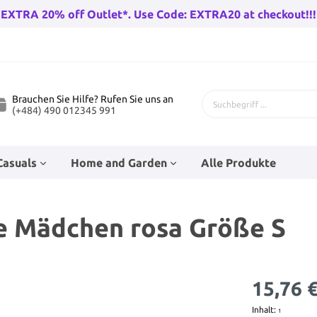
EXTRA 20% off Outlet*. Use Code: EXTRA20 at checkout!!!
Brauchen Sie Hilfe? Rufen Sie uns an
(+484) 490 012345 991
Casuals
Home and Garden
Alle Produkte
e Mädchen rosa Größe S
 Fahrräder
genhose
Bad-Racks
Teenage Puppenzubehör
Kinderfahrräder
Babysocken
Eckfahnen
Wandleuchten draußen
rräder Herren
Go-Karts
15,76 
rren
Baby Wanderer
Beleuchtung
huh
n
Trampolines
Hüte
Stunt Skates
Haushaltsfolie und Taschen
r Damen
Wandern Fahrradfahren
Inhalt:
1