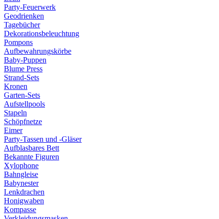
Party-Feuerwerk
Geodrienken
Tagebücher
Dekorationsbeleuchtung
Pompons
Aufbewahrungskörbe
Baby-Puppen
Blume Press
Strand-Sets
Kronen
Garten-Sets
Aufstellpools
Stapeln
Schöpfnetze
Eimer
Party-Tassen und -Gläser
Aufblasbares Bett
Bekannte Figuren
Xylophone
Bahngleise
Babynester
Lenkdrachen
Honigwaben
Kompasse
Verkleidungsmasken