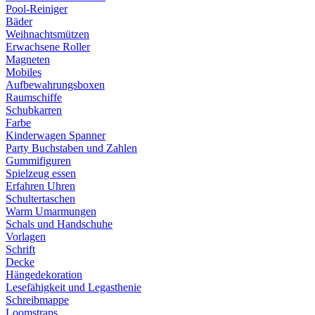
Pool-Reiniger
Bäder
Weihnachtsmützen
Erwachsene Roller
Magneten
Mobiles
Aufbewahrungsboxen
Raumschiffe
Schubkarren
Farbe
Kinderwagen Spanner
Party Buchstaben und Zahlen
Gummifiguren
Spielzeug essen
Erfahren Uhren
Schultertaschen
Warm Umarmungen
Schals und Handschuhe
Vorlagen
Schrift
Decke
Hängedekoration
Lesefähigkeit und Legasthenie
Schreibmappe
Loomstraps