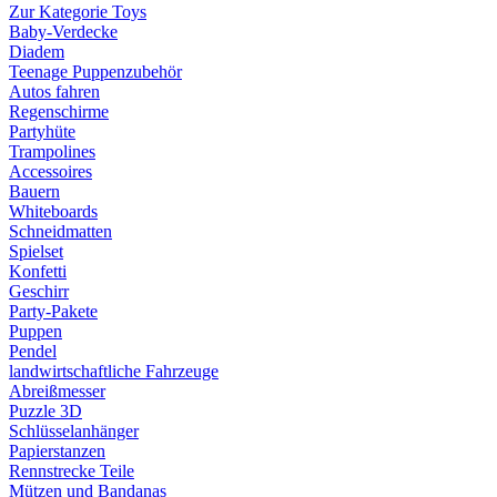
Zur Kategorie Toys
Baby-Verdecke
Diadem
Teenage Puppenzubehör
Autos fahren
Regenschirme
Partyhüte
Trampolines
Accessoires
Bauern
Whiteboards
Schneidmatten
Spielset
Konfetti
Geschirr
Party-Pakete
Puppen
Pendel
landwirtschaftliche Fahrzeuge
Abreißmesser
Puzzle 3D
Schlüsselanhänger
Papierstanzen
Rennstrecke Teile
Mützen und Bandanas