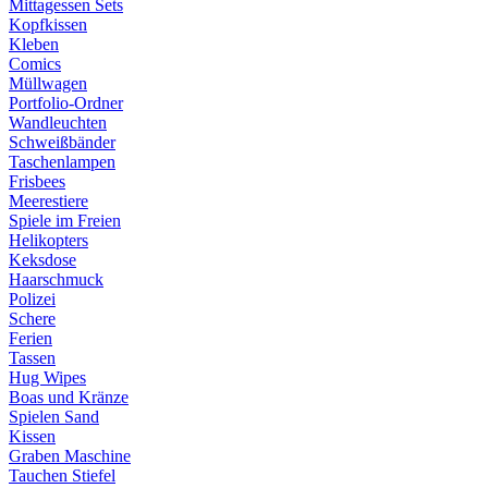
Mittagessen Sets
Kopfkissen
Kleben
Comics
Müllwagen
Portfolio-Ordner
Wandleuchten
Schweißbänder
Taschenlampen
Frisbees
Meerestiere
Spiele im Freien
Helikopters
Keksdose
Haarschmuck
Polizei
Schere
Ferien
Tassen
Hug Wipes
Boas und Kränze
Spielen Sand
Kissen
Graben Maschine
Tauchen Stiefel