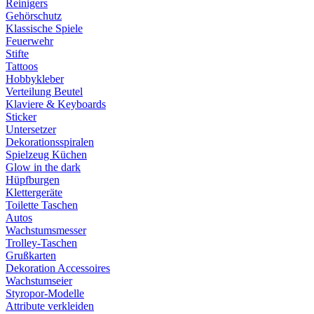
Reinigers
Gehörschutz
Klassische Spiele
Feuerwehr
Stifte
Tattoos
Hobbykleber
Verteilung Beutel
Klaviere & Keyboards
Sticker
Untersetzer
Dekorationsspiralen
Spielzeug Küchen
Glow in the dark
Hüpfburgen
Klettergeräte
Toilette Taschen
Autos
Wachstumsmesser
Trolley-Taschen
Grußkarten
Dekoration Accessoires
Wachstumseier
Styropor-Modelle
Attribute verkleiden