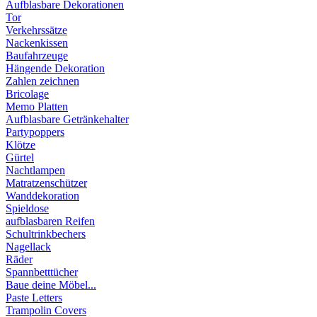
Aufblasbare Dekorationen
Tor
Verkehrssätze
Nackenkissen
Baufahrzeuge
Hängende Dekoration
Zahlen zeichnen
Bricolage
Memo Platten
Aufblasbare Getränkehalter
Partypoppers
Klötze
Gürtel
Nachtlampen
Matratzenschützer
Wanddekoration
Spieldose
aufblasbaren Reifen
Schultrinkbechers
Nagellack
Räder
Spannbetttücher
Baue deine Möbel...
Paste Letters
Trampolin Covers