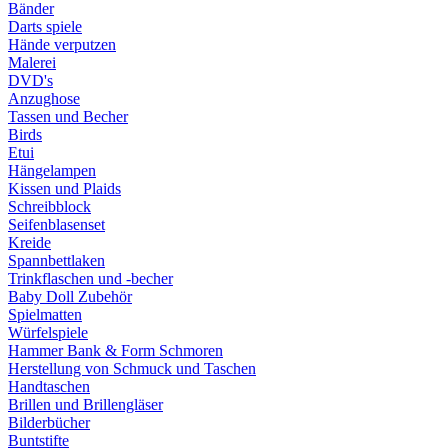
Bänder
Darts spiele
Hände verputzen
Malerei
DVD's
Anzughose
Tassen und Becher
Birds
Etui
Hängelampen
Kissen und Plaids
Schreibblock
Seifenblasenset
Kreide
Spannbettlaken
Trinkflaschen und -becher
Baby Doll Zubehör
Spielmatten
Würfelspiele
Hammer Bank & Form Schmoren
Herstellung von Schmuck und Taschen
Handtaschen
Brillen und Brillengläser
Bilderbücher
Buntstifte