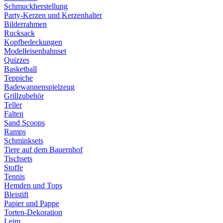
Schmuckherstellung
Party-Kerzen und Kerzenhalter
Bilderrahmen
Rucksack
Kopfbedeckungen
Modelleisenbahnset
Quizzes
Basketball
Teppiche
Badewannenspielzeug
Grillzubehör
Teller
Falten
Sand Scoops
Ramps
Schminksets
Tiere auf dem Bauernhof
Tischsets
Stoffe
Tennis
Hemden und Tops
Bleistift
Papier und Pappe
Torten-Dekoration
Leim