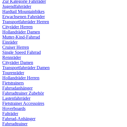
Zur Kategorie Fahrräder
Jugendfahrräder
Hardtail Mountainbikes
Erwachsenen Fahrräder
Transportfahrräder Herren
Cityräder Herren
Hollandräder Damen
Mutter-Kind-Fahrrad
Einräder
Cruiser Herren
Single Speed Fahrrad
Rennräder
Cityräder Damen
Transportfahrräder Damen
Tourenräder
Hollandräder Herren
Fietstrainers
Fahrradanhänger
Fahrradtrainer Zubehör
Lastenfahrräder
Fietstrainer Accessoires
Hoverboards
Falträder
Fahrrad-Anhänger
Fahrradtrainer