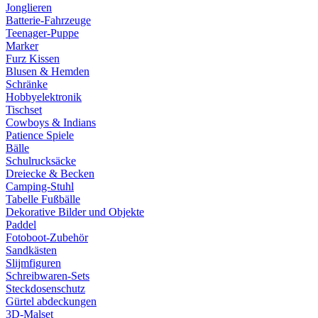
Jonglieren
Batterie-Fahrzeuge
Teenager-Puppe
Marker
Furz Kissen
Blusen & Hemden
Schränke
Hobbyelektronik
Tischset
Cowboys & Indians
Patience Spiele
Bälle
Schulrucksäcke
Dreiecke & Becken
Camping-Stuhl
Tabelle Fußbälle
Dekorative Bilder und Objekte
Paddel
Fotoboot-Zubehör
Sandkästen
Slijmfiguren
Schreibwaren-Sets
Steckdosenschutz
Gürtel abdeckungen
3D-Malset