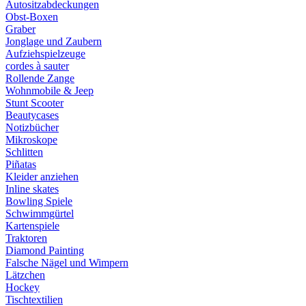
Autositzabdeckungen
Obst-Boxen
Graber
Jonglage und Zaubern
Aufziehspielzeuge
cordes à sauter
Rollende Zange
Wohnmobile & Jeep
Stunt Scooter
Beautycases
Notizbücher
Mikroskope
Schlitten
Piñatas
Kleider anziehen
Inline skates
Bowling Spiele
Schwimmgürtel
Kartenspiele
Traktoren
Diamond Painting
Falsche Nägel und Wimpern
Lätzchen
Hockey
Tischtextilien