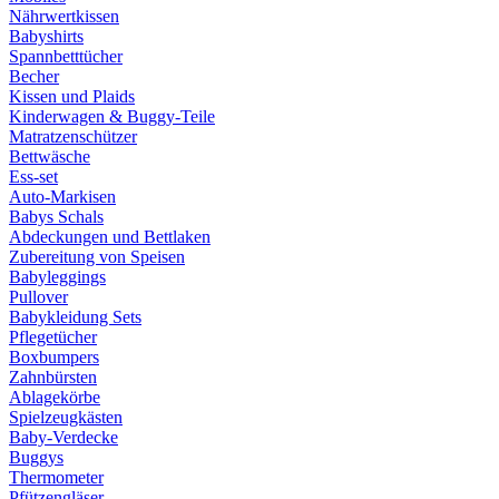
Nährwertkissen
Babyshirts
Spannbetttücher
Becher
Kissen und Plaids
Kinderwagen & Buggy-Teile
Matratzenschützer
Bettwäsche
Ess-set
Auto-Markisen
Babys Schals
Abdeckungen und Bettlaken
Zubereitung von Speisen
Babyleggings
Pullover
Babykleidung Sets
Pflegetücher
Boxbumpers
Zahnbürsten
Ablagekörbe
Spielzeugkästen
Baby-Verdecke
Buggys
Thermometer
Pfützengläser