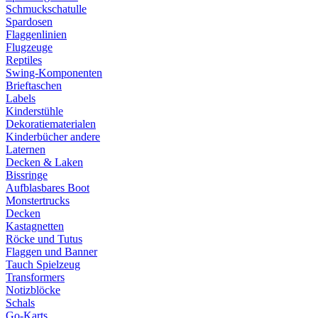
Schmuckschatulle
Spardosen
Flaggenlinien
Flugzeuge
Reptiles
Swing-Komponenten
Brieftaschen
Labels
Kinderstühle
Dekoratiematerialen
Kinderbücher andere
Laternen
Decken & Laken
Bissringe
Aufblasbares Boot
Monstertrucks
Decken
Kastagnetten
Röcke und Tutus
Flaggen und Banner
Tauch Spielzeug
Transformers
Notizblöcke
Schals
Go-Karts