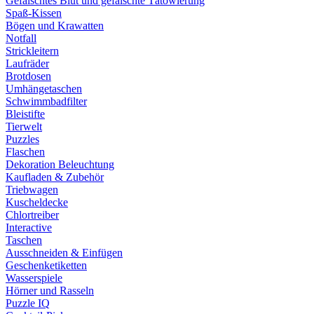
Gefälschtes Blut und gefälschte Tätowierung
Spaß-Kissen
Bögen und Krawatten
Notfall
Strickleitern
Laufräder
Brotdosen
Umhängetaschen
Schwimmbadfilter
Bleistifte
Tierwelt
Puzzles
Flaschen
Dekoration Beleuchtung
Kaufladen & Zubehör
Triebwagen
Kuscheldecke
Chlortreiber
Interactive
Taschen
Ausschneiden & Einfügen
Geschenketiketten
Wasserspiele
Hörner und Rasseln
Puzzle IQ