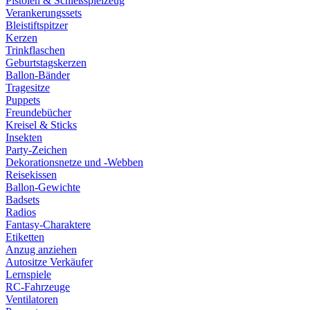
Pistolen & Schießspielzeug
Verankerungssets
Bleistiftspitzer
Kerzen
Trinkflaschen
Geburtstagskerzen
Ballon-Bänder
Tragesitze
Puppets
Freundebücher
Kreisel & Sticks
Insekten
Party-Zeichen
Dekorationsnetze und -Webben
Reisekissen
Ballon-Gewichte
Badsets
Radios
Fantasy-Charaktere
Etiketten
Anzug anziehen
Autositze Verkäufer
Lernspiele
RC-Fahrzeuge
Ventilatoren