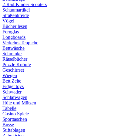
2-Rad-Kinder Scooters
Schaumartikel
Straßenkreide
Vögel
Bücher lesen
Fernglas
Longboards
Verkehrs Teppiche
Bettwäsche
Schminke
Rätselbücher
Puzzle Knöpfe
Geschirrset
Wiegen
Bett Zelte
Fidget toys
Schwader
Schlafwagen
Hüte und Mützen
Tabelle
Casino Spiele
Sporttaschen
Busse
Stiftablagen
Zahnkisten