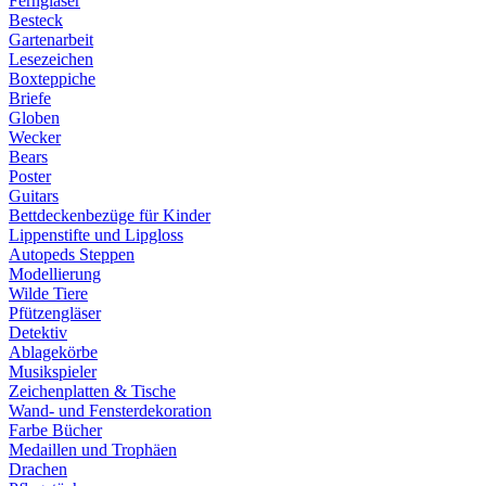
Ferngläser
Besteck
Gartenarbeit
Lesezeichen
Boxteppiche
Briefe
Globen
Wecker
Bears
Poster
Guitars
Bettdeckenbezüge für Kinder
Lippenstifte und Lipgloss
Autopeds Steppen
Modellierung
Wilde Tiere
Pfützengläser
Detektiv
Ablagekörbe
Musikspieler
Zeichenplatten & Tische
Wand- und Fensterdekoration
Farbe Bücher
Medaillen und Trophäen
Drachen