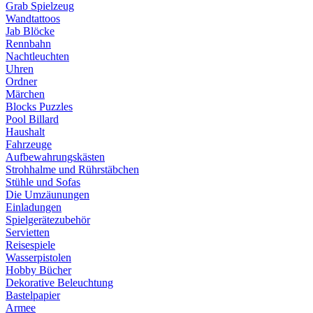
Grab Spielzeug
Wandtattoos
Jab Blöcke
Rennbahn
Nachtleuchten
Uhren
Ordner
Märchen
Blocks Puzzles
Pool Billard
Haushalt
Fahrzeuge
Aufbewahrungskästen
Strohhalme und Rührstäbchen
Stühle und Sofas
Die Umzäunungen
Einladungen
Spielgerätezubehör
Servietten
Reisespiele
Wasserpistolen
Hobby Bücher
Dekorative Beleuchtung
Bastelpapier
Armee