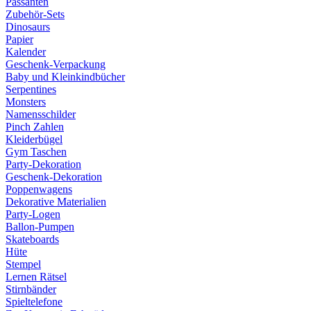
Passanten
Zubehör-Sets
Dinosaurs
Papier
Kalender
Geschenk-Verpackung
Baby und Kleinkindbücher
Serpentines
Monsters
Namensschilder
Pinch Zahlen
Kleiderbügel
Gym Taschen
Party-Dekoration
Geschenk-Dekoration
Poppenwagens
Dekorative Materialien
Party-Logen
Ballon-Pumpen
Skateboards
Hüte
Stempel
Lernen Rätsel
Stirnbänder
Spieltelefone