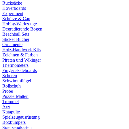
Rucksäcke
Hoverboards
Experiment
Schürze & Cap
Hobby-Werkzeuge
Degradierende Bögen
Beachball Sets
Sticker Bücher
Ornamente
Holz-Handwerk Kits
Zeichnen & Farben
Piraten und Wikinger
Thermometers
Finger-skateboards
Scheren
Schwimmflügel
Rollschuh
Probe
Puzzle-Matten
Trommel
Arzt
Katapulte
Spielzeugausrüstung
Boxbumpers
Spielzeugkästen