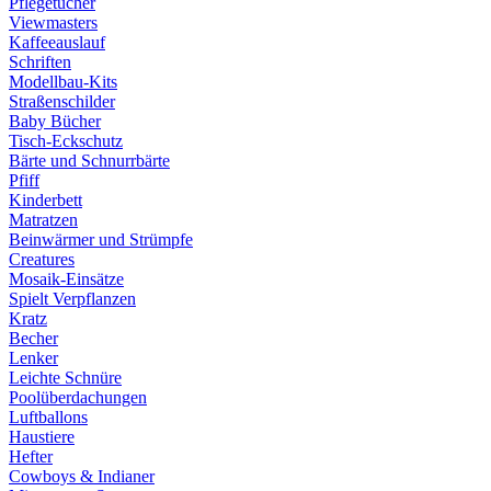
Pflegetücher
Viewmasters
Kaffeeauslauf
Schriften
Modellbau-Kits
Straßenschilder
Baby Bücher
Tisch-Eckschutz
Bärte und Schnurrbärte
Pfiff
Kinderbett
Matratzen
Beinwärmer und Strümpfe
Creatures
Mosaik-Einsätze
Spielt Verpflanzen
Kratz
Becher
Lenker
Leichte Schnüre
Poolüberdachungen
Luftballons
Haustiere
Hefter
Cowboys & Indianer