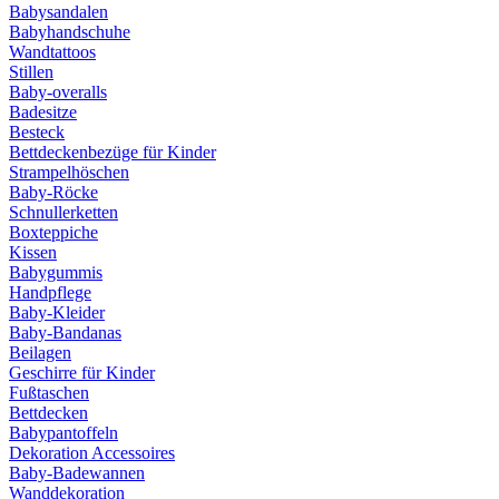
Babysandalen
Babyhandschuhe
Wandtattoos
Stillen
Baby-overalls
Badesitze
Besteck
Bettdeckenbezüge für Kinder
Strampelhöschen
Baby-Röcke
Schnullerketten
Boxteppiche
Kissen
Babygummis
Handpflege
Baby-Kleider
Baby-Bandanas
Beilagen
Geschirre für Kinder
Fußtaschen
Bettdecken
Babypantoffeln
Dekoration Accessoires
Baby-Badewannen
Wanddekoration