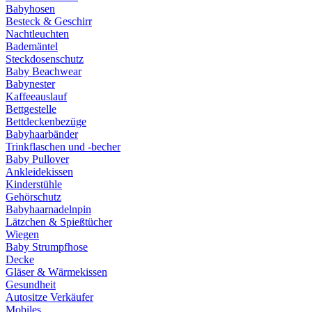
Babyhosen
Besteck & Geschirr
Nachtleuchten
Bademäntel
Steckdosenschutz
Baby Beachwear
Babynester
Kaffeeauslauf
Bettgestelle
Bettdeckenbezüge
Babyhaarbänder
Trinkflaschen und -becher
Baby Pullover
Ankleidekissen
Kinderstühle
Gehörschutz
Babyhaarnadelnpin
Lätzchen & Spießtücher
Wiegen
Baby Strumpfhose
Decke
Gläser & Wärmekissen
Gesundheit
Autositze Verkäufer
Mobiles