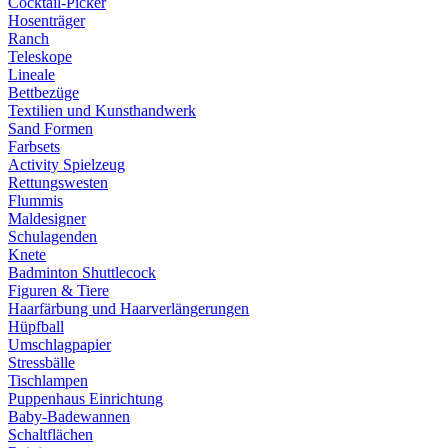
Cocktail-Picker
Hosenträger
Ranch
Teleskope
Lineale
Bettbezüge
Textilien und Kunsthandwerk
Sand Formen
Farbsets
Activity Spielzeug
Rettungswesten
Flummis
Maldesigner
Schulagenden
Knete
Badminton Shuttlecock
Figuren & Tiere
Haarfärbung und Haarverlängerungen
Hüpfball
Umschlagpapier
Stressbälle
Tischlampen
Puppenhaus Einrichtung
Baby-Badewannen
Schaltflächen