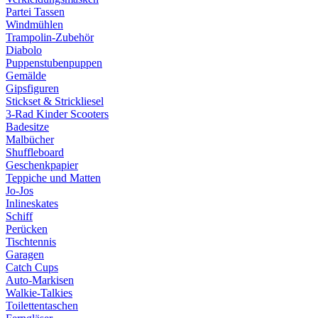
Partei Tassen
Windmühlen
Trampolin-Zubehör
Diabolo
Puppenstubenpuppen
Gemälde
Gipsfiguren
Stickset & Strickliesel
3-Rad Kinder Scooters
Badesitze
Malbücher
Shuffleboard
Geschenkpapier
Teppiche und Matten
Jo-Jos
Inlineskates
Schiff
Perücken
Tischtennis
Garagen
Catch Cups
Auto-Markisen
Walkie-Talkies
Toilettentaschen