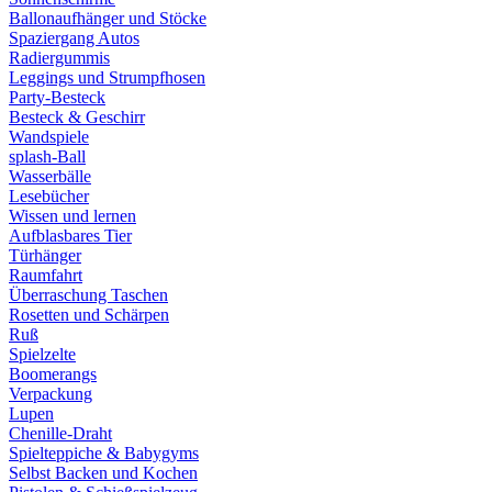
Ballonaufhänger und Stöcke
Spaziergang Autos
Radiergummis
Leggings und Strumpfhosen
Party-Besteck
Besteck & Geschirr
Wandspiele
splash-Ball
Wasserbälle
Lesebücher
Wissen und lernen
Aufblasbares Tier
Türhänger
Raumfahrt
Überraschung Taschen
Rosetten und Schärpen
Ruß
Spielzelte
Boomerangs
Verpackung
Lupen
Chenille-Draht
Spielteppiche & Babygyms
Selbst Backen und Kochen