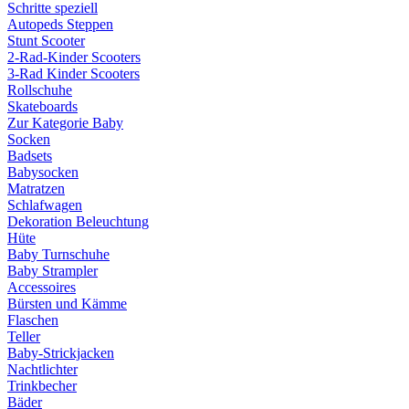
Schritte speziell
Autopeds Steppen
Stunt Scooter
2-Rad-Kinder Scooters
3-Rad Kinder Scooters
Rollschuhe
Skateboards
Zur Kategorie Baby
Socken
Badsets
Babysocken
Matratzen
Schlafwagen
Dekoration Beleuchtung
Hüte
Baby Turnschuhe
Baby Strampler
Accessoires
Bürsten und Kämme
Flaschen
Teller
Baby-Strickjacken
Nachtlichter
Trinkbecher
Bäder