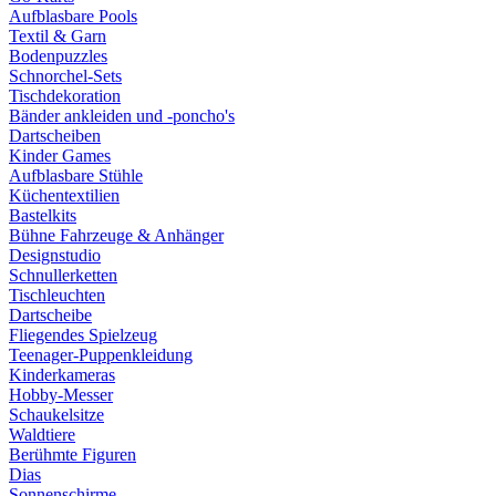
Aufblasbare Pools
Textil & Garn
Bodenpuzzles
Schnorchel-Sets
Tischdekoration
Bänder ankleiden und -poncho's
Dartscheiben
Kinder Games
Aufblasbare Stühle
Küchentextilien
Bastelkits
Bühne Fahrzeuge & Anhänger
Designstudio
Schnullerketten
Tischleuchten
Dartscheibe
Fliegendes Spielzeug
Teenager-Puppenkleidung
Kinderkameras
Hobby-Messer
Schaukelsitze
Waldtiere
Berühmte Figuren
Dias
Sonnenschirme